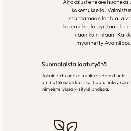
Aitokaluste tekee huonekalu
kokemuksella. Valmistu
seuraamaan laatua ja va
kokemuksella pyritään kuun
tilaan kuin tilaan. Kai
myönnetty Avainlippu
Suomalaista laatutyötä
Jokainen huonekalu valmistetaan huolelli
ammattilaisten käsissä. Laatu näkyy raken
viimeistellyissä yksityiskohdissa.