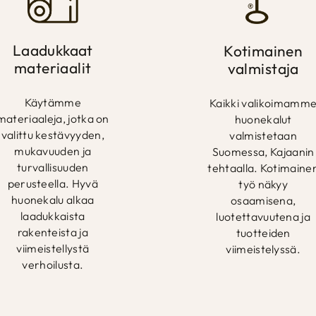
Laadukkaat
Kotimainen
materiaalit
valmistaja
Käytämme
Kaikki valikoimamm
materiaaleja, jotka on
huonekalut
valittu kestävyyden,
valmistetaan
mukavuuden ja
Suomessa, Kajaanin
turvallisuuden
tehtaalla. Kotimaine
perusteella. Hyvä
työ näkyy
huonekalu alkaa
osaamisena,
laadukkaista
luotettavuutena ja
rakenteista ja
tuotteiden
viimeistellystä
viimeistelyssä.
verhoilusta.