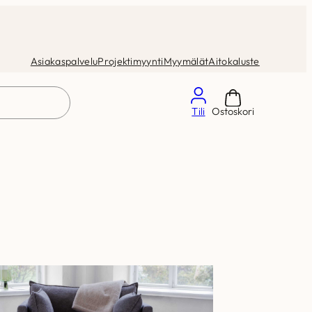
Asiakaspalvelu
Projektimyynti
Myymälät
Aitokaluste