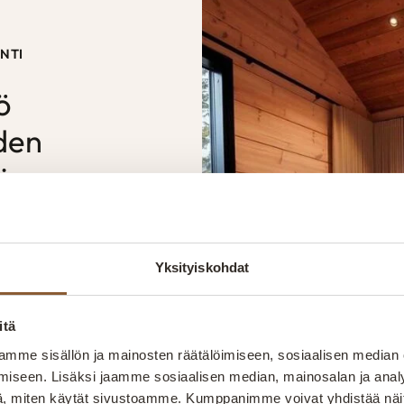
NTI
ö
den
ä
siin
uihin?
Yksityiskohdat
uomme
e myös
itä
in. Olipa
mme sisällön ja mainosten räätälöimiseen, sosiaalisen median
ntolan tai
iseen. Lisäksi jaamme sosiaalisen median, mainosalan ja analy
alustaminen.
, miten käytät sivustoamme. Kumppanimme voivat yhdistää näitä t