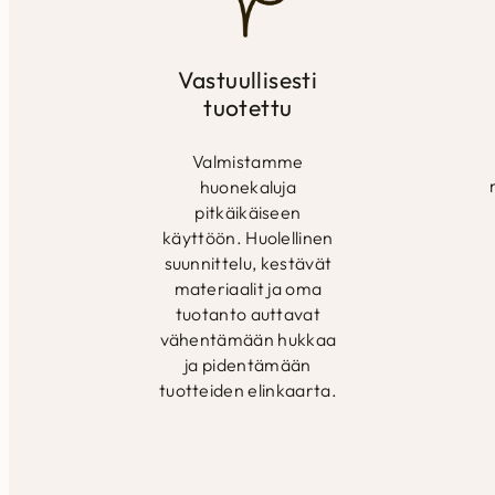
Vastuullisesti
tuotettu
Valmistamme
huonekaluja
pitkäikäiseen
käyttöön. Huolellinen
suunnittelu, kestävät
materiaalit ja oma
tuotanto auttavat
vähentämään hukkaa
ja pidentämään
tuotteiden elinkaarta.