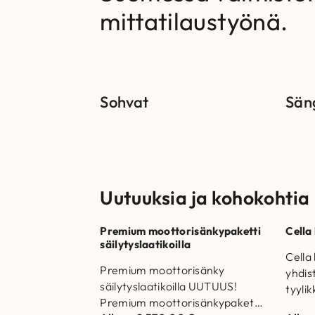
mittatilaustyönä.
Sohvat
Sän
Uutuuksia ja kohokohtia
Premium moottorisänkypaketti
Cella
säilytyslaatikoilla
Cella
Premium moottorisänky
yhdis
säilytyslaatikoilla UUTUUS!
tyyli
Premium moottorisänkypaketti
valmi