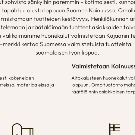
t sohvista sänkyihin paremmin – kotimaisesti, kunno
s tapahtuu alusta loppuun Suomen Kainuussa. Omall
rmistamaan tuotteiden kestävyys. Henkilökunnan am
telemaan ja räätälöimään tuotteet asiakkaiden toivei
kki valikoimamme huonekalut valmistetaan Kajaanin te
-merkki kertoo Suomessa valmistetuista tuotteista. 
suomalaisen työn lippua.
Valmistetaan Kainuu
sesti kokeneiden
Aitokalusteen huonekalut val
teissa, materiaaleissa ja
loppuun. Oma tuotanto mahdo
räätälöinnin asiakkaiden tarp