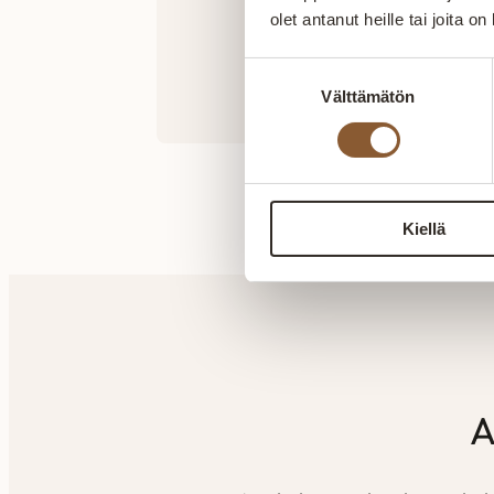
olet antanut heille tai joita o
Tutustu
Suostumuksen
Välttämätön
valinta
Kiellä
A