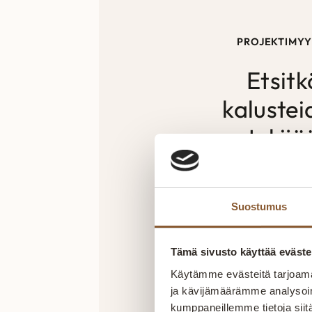
PROJEKTIMYY
Etsitk
kalustei
tekijä
yksilölli
tilaratkais
Suostumus
Projekteissa t
ammattitaitomm
Tämä sivusto käyttää eväste
materiaalivalintoih
Käytämme evästeitä tarjoama
kohteena sitten ravi
ja kävijämäärämme analysoim
vaikkapa hoivatilan k
kumppaneillemme tietoja siitä