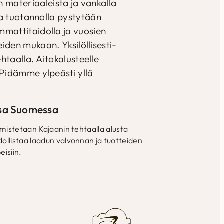
n materiaaleista ja vankalla
a tuotannolla pystytään
mattitaidolla ja vuosien
den mukaan. Yksilöllisesti-
htaalla. Aitokalusteelle
Pidämme ylpeästi yllä
ssa Suomessa
mistetaan Kajaanin tehtaalla alusta
llistaa laadun valvonnan ja tuotteiden
eisiin.