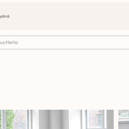
työnä