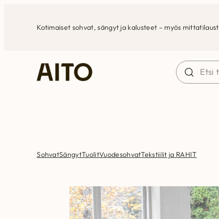
Siirry
sisältöön
Kotimaiset sohvat, sängyt ja kalusteet – myös mittatilaus
Sohvat
Sängyt
Tuolit
Vuodesohvat
Tekstiilit ja RAHIT