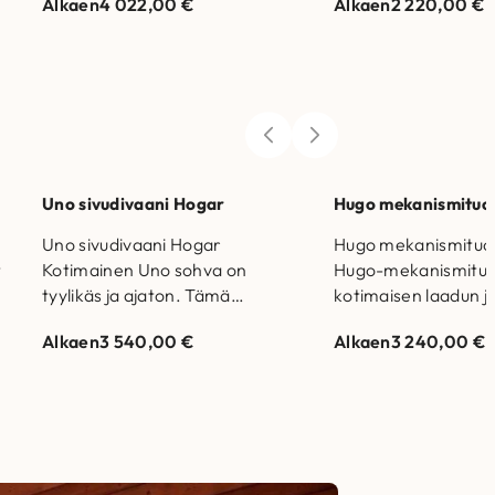
Alkaen
4 022,00
€
Alkaen
2 220,00
€
tarjoaa mukavuutta
Runko- ja jousistot
ja
säädettävällä
joustosälepohjalla.Valmistettu
Suomessa. Runkorakenne on
valmistettu massiivipuusta ja
kertopuusta Laadukas
saksalainen yksittäispakattu…
Uno sivudivaani Hogar
Hugo mekanismituol
Uno sivudivaani Hogar
Hugo mekanismituol
t
Kotimainen Uno sohva on
Hugo-mekanismituol
tyylikäs ja ajaton. Tämä
kotimaisen laadun 
modulisohva koostuu helposti
mukavuuden – sähk
Alkaen
3 540,00
€
Alkaen
3 240,00
€
irrotettavista palasista, joten
ja akkukäyttöinen tu
voit rakentaa mieleisesi…
Portaattomasti toi
kaksimoottorinen s
jonka…