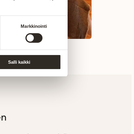
Markkinointi
Salli kaikki
en