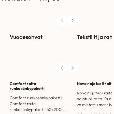
Vuodesohvat
Tekstiilit ja rahi
Comfort raita
Nova nojatuoli rait
runkosänkypaketti
Nova nojatuoli rait
Comfort runkosänkypaketti
nojatuoli raita. Ru
Comfort raita
valmistettu massiivi
runkosänkypaketti 160x200cm
kertopuusta Jalan 