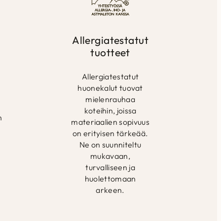
Allergiatestatut
tuotteet
e
Allergiatestatut
huonekalut tuovat
mielenrauhaa
koteihin, joissa
n
materiaalien sopivuus
on erityisen tärkeää.
Ne on suunniteltu
mukavaan,
turvalliseen ja
huolettomaan
arkeen.