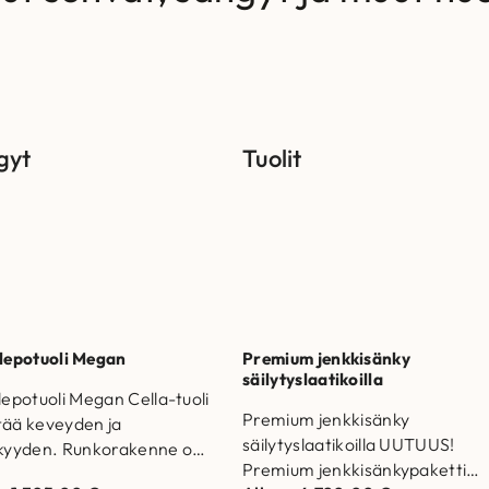
gyt
Tuolit
 lepotuoli Megan
Premium jenkkisänky
säilytyslaatikoilla
 lepotuoli Megan Cella-tuoli
Premium jenkkisänky
tää keveyden ja
säilytyslaatikoilla UUTUUS!
kkyyden. Runkorakenne on
Premium jenkkisänkypaketti
stettu massiivipuusta ja