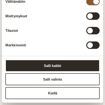
Välttämätön
valinta
Mieltymykset
Tilastot
Miksi valita suomalainen sänky?
Markkinointi
Miksi valita suomalainen sänky?
Salli kaikki
Mitä hyötyä on kotimaisesta
Salli valinta
sängystä verrattuna
tuontisänkyyn?
Kiellä