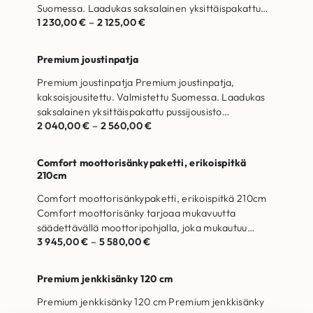
Suomessa. Laadukas saksalainen yksittäispakattu
1 230,00
€
–
2 125,00
€
pussijousisto Hengittävät, allergiaystävälliset
materiaalit Jousistotakuu 25 vuotta Comfort
joustinpatja…
Premium joustinpatja
Premium joustinpatja Premium joustinpatja,
kaksoisjousitettu. Valmistettu Suomessa. Laadukas
saksalainen yksittäispakattu pussijousisto
2 040,00
€
–
2 560,00
€
Hengittävät, allergiaystävälliset materiaalit
Jousistotakuu 25 vuotta Premium joustinpatja
Premium…
Comfort moottorisänkypaketti, erikoispitkä
210cm
Comfort moottorisänkypaketti, erikoispitkä 210cm
Comfort moottorisänky tarjoaa mukavuutta
säädettävällä moottoripohjalla, joka mukautuu
3 945,00
€
–
5 580,00
€
tarpeisiisi. Valmistettu Suomessa. Runkorakenne on
valmistettu massiivipuusta ja…
Premium jenkkisänky 120 cm
Premium jenkkisänky 120 cm Premium jenkkisänky