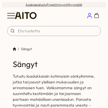
Siirry
Asiakaspalvelu
Projektimyynti
Myymälät
sisältöön
/
Sängyt
Sängyt
Tutustu laadukkaisiin kotimaisiin sänkyihimme,
jotka tarjoavat ylellisen mukavuuden ja
erinomaisen tuen. Valikoimamme sängyt on
suunniteltu kestämään ja tarjoamaan
parhaan mahdollisen unenlaadun. Panosta
hyvinvointiisi ja nauti paremmasta unesta –