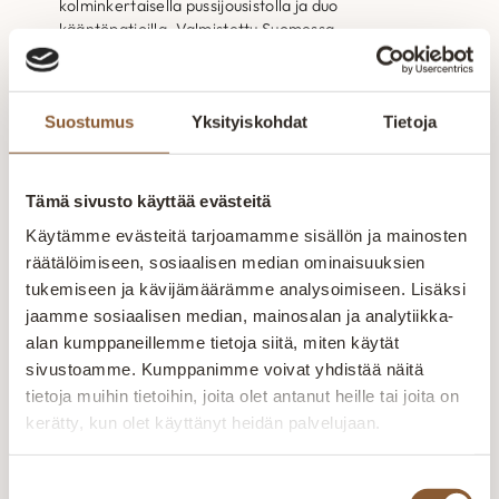
kolminkertaisella pussijousistolla ja duo
kääntöpatjoilla. Valmistettu Suomessa.
3 475,00
€
–
4 210,00
€
Runkorakenne on valmistettu massiivipuusta
Laadukas saksalainen…
Sensitive runkosänky
Suostumus
Yksityiskohdat
Tietoja
Sensitive runkosänky Allergia-,iho- ja astmaliiton
tunnuksen saanut Sensitive runkosänky. Valmistettu
Suomessa. Runkorakenne on valmistettu
Tämä sivusto käyttää evästeitä
1 160,00
€
–
2 005,00
€
massiivipuusta ja kertopuusta Allergia-, Iho- ja…
Käytämme evästeitä tarjoamamme sisällön ja mainosten
räätälöimiseen, sosiaalisen median ominaisuuksien
Premium moottorisänkypaketti säilytyslaatikoilla
tukemiseen ja kävijämäärämme analysoimiseen. Lisäksi
Premium moottorisänky säilytyslaatikoilla UUTUUS!
jaamme sosiaalisen median, mainosalan ja analytiikka-
Premium moottorisänkypaketti 160x200cm
alan kumppaneillemme tietoja siitä, miten käytät
säädettävillä joustosälepohjilla ja säilytyslaatikoilla ja
sivustoamme. Kumppanimme voivat yhdistää näitä
Alkaen
9 570,00
€
muhkealla memory petauspatjalla.Valmistettu
tietoja muihin tietoihin, joita olet antanut heille tai joita on
Suomessa. Runkorakenne on valmistettu
kerätty, kun olet käyttänyt heidän palvelujaan.
massiivipuusta…
Lataa lisää
Suostumuksen