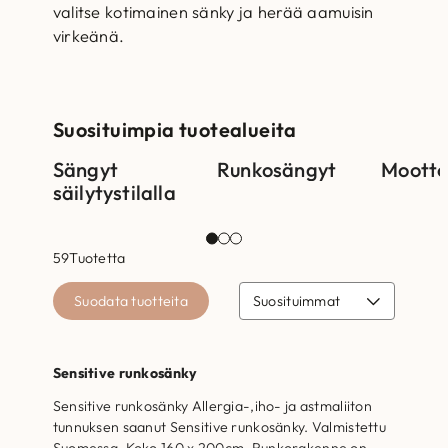
valitse kotimainen sänky ja herää aamuisin
virkeänä.
Suosituimpia tuotealueita
Sängyt
Runkosängyt
Mootto
säilytystilalla
59
Tuotetta
Suodata tuotteita
Sensitive runkosänky
Ale!
Sensitive runkosänky Allergia-,iho- ja astmaliiton
tunnuksen saanut Sensitive runkosänky. Valmistettu