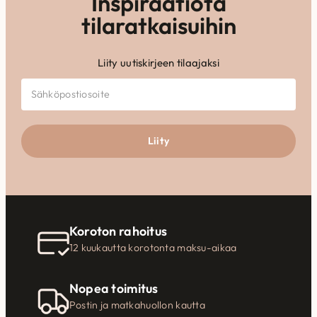
Inspiraatiota
tilaratkaisuihin
Liity uutiskirjeen tilaajaksi
Liity
Koroton rahoitus
12 kuukautta korotonta maksu-aikaa
Nopea toimitus
Postin ja matkahuollon kautta