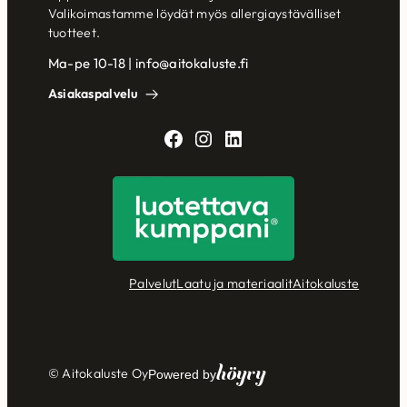
Valikoimastamme löydät myös allergiaystävälliset
tuotteet.
Ma-pe 10-18 | info@aitokaluste.fi
Asiakaspalvelu
Facebook
Instagram
LinkedIn
Palvelut
Laatu ja materiaalit
Aitokaluste
Höyry
© Aitokaluste Oy
Powered by