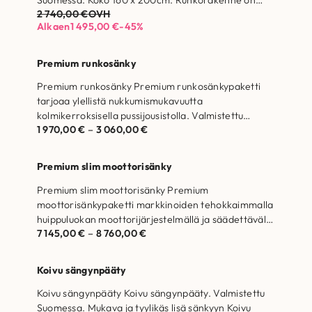
Suomessa. Koko 160 x 200cm. Runkorakenne on
2 740,00
€
OVH
valmistettu massiivipuusta ja…
Alkaen
1 495,00
€
-45%
Premium runkosänky
Premium runkosänky Premium runkosänkypaketti
tarjoaa ylellistä nukkumismukavuutta
kolmikerroksisella pussijousistolla. Valmistettu
1 970,00
€
–
3 060,00
€
Suomessa. Runkorakenne on valmistettu
massiivipuusta Laadukas saksalainen
yksittäispakattu pussijousisto Hengittävät,…
Premium slim moottorisänky
Premium slim moottorisänky Premium
moottorisänkypaketti markkinoiden tehokkaimmalla
huippuluokan moottorijärjestelmällä ja säädettävällä
7 145,00
€
–
8 760,00
€
joustosälepohjalla. Valmistettu Suomessa.
Runkorakenne on valmistettu massiivipuusta
Laadukas saksalainen…
Koivu sängynpääty
Koivu sängynpääty Koivu sängynpääty. Valmistettu
Suomessa. Mukava ja tyylikäs lisä sänkyyn Koivu