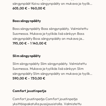
sängynpäät Koivu sängynpääty on mukava ja tyylikäs
605,00
€
–
960,00
€
lisä…
Boss sängynpääty
Boss sängynpääty Boss sängynpääty. Valmistettu
Suomessa. Mukava ja tyylikäs lisä sänkyyn Boss
sängynpääty Boss sängynpääty on mukava ja
795,00
€
–
1 140,00
€
tyylikäs lisä…
Slim sängynpääty
Slim sängynpääty Slim sängynpääty. Valmistettu
Suomessa. Mukava ja tyylikäs lisä sänkyyn Slim
sängynpääty Slim sängynpääty on mukava ja tyylikäs
590,00
€
–
730,00
€
lisä…
Comfort joustinpatja
Comfort joustinpatja Comfort joustinpatja
yksittäispakatulla pussijousistolla. Valmistettu