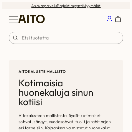
Siirry
Asiakaspalvelu
Projektimyynti
Myymälät
sisältöön
AITOKALUSTE MALLISTO
Kotimaisia
huonekaluja sinun
kotiisi
Aitokalusteen mallistosta löydät kotimaiset
sohvat, sängyt, vuodesohvat, tuolit ja rahit arjen
eri tarpeisiin. Kajaanissa valmistetut huonekalut