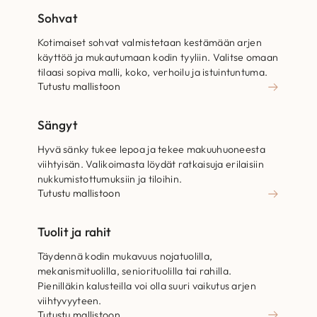
Sohvat
Kotimaiset sohvat valmistetaan kestämään arjen
käyttöä ja mukautumaan kodin tyyliin. Valitse omaan
tilaasi sopiva malli, koko, verhoilu ja istuintuntuma.
Tutustu mallistoon
Sängyt
Hyvä sänky tukee lepoa ja tekee makuuhuoneesta
viihtyisän. Valikoimasta löydät ratkaisuja erilaisiin
nukkumistottumuksiin ja tiloihin.
Tutustu mallistoon
Tuolit ja rahit
Täydennä kodin mukavuus nojatuolilla,
mekanismituolilla, seniorituolilla tai rahilla.
Pienilläkin kalusteilla voi olla suuri vaikutus arjen
viihtyvyyteen.
Tutustu mallistoon