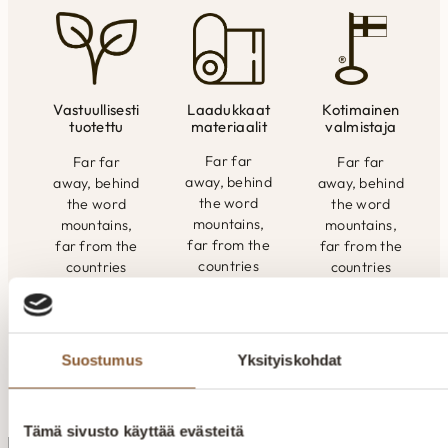
Laadukkaat
Vastuullisesti
Kotimainen
materiaalit
tuotettu
valmistaja
Far far
Far far
Far far
away, behind
away, behind
away, behind
the word
the word
the word
mountains,
mountains,
mountains,
far from the
far from the
far from the
countries
countries
countries
Vokalia and
Vokalia and
Vokalia and
Consonantia,
Consonantia,
Consonantia,
there live the
there live the
there live the
blind texts.
blind texts.
blind texts.
Suostumus
Yksityiskohdat
Tämä sivusto käyttää evästeitä