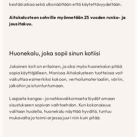
kestää aikaa sekä ulkonäöltään että käytettävyydeltään.
Aitokalusteen sohville myönnetään 25 vuoden runko- ja
jousitakuu.
Huonekalu, joka sopii sinun kotiisi
Jokainen koti on erilainen, ja siksi myös huonekalun pitää
sopia käyttäjälleen. Monissa Aitokalusteen tuotteissa voit
vaikuttaa esimerkiksi kokoon, verhoilumateriaaliin, väriin,
jalkoihin ja istuintuntumaan.
Laajasta kangas- ja nahkavalikoimasta löydät omaan
sisustukseen sopivan vaihtoehdon. Kun kokonaisuus
valitaan huolella, huonekalu näyttää hyvältä, tuntuu
mukavalta ja toimii arjessa juuri niin kuin pitää.