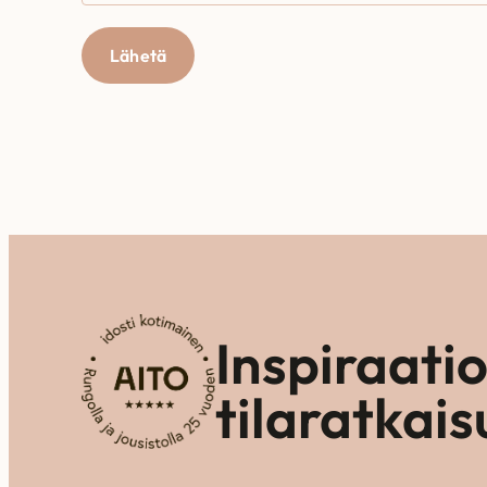
Lähetä
Inspiraati
tilaratkais