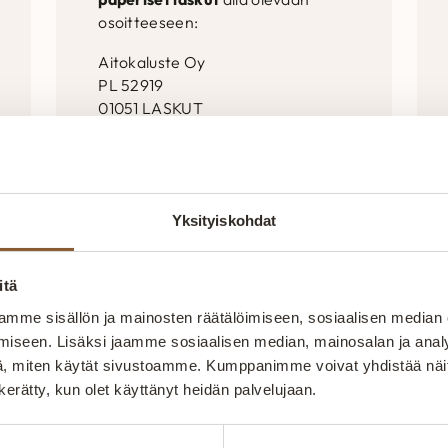
osoitteeseen:
Aitokaluste Oy
PL 52919
01051 LASKUT
Huomioithan, että tähän
laskutusosoitteeseen ei saa
lähettää muita kuin laskuja.
Yksityiskohdat
itä
mme sisällön ja mainosten räätälöimiseen, sosiaalisen median
iseen. Lisäksi jaamme sosiaalisen median, mainosalan ja analy
, miten käytät sivustoamme. Kumppanimme voivat yhdistää näitä t
Lähetä viesti lomakkeella
n kerätty, kun olet käyttänyt heidän palvelujaan.