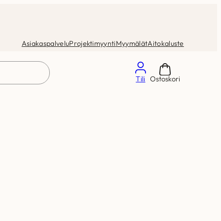
Asiakaspalvelu
Projektimyynti
Myymälät
Aitokaluste