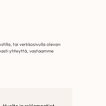
tilla, tai verkkosivulla olevan
keasti yhteyttä, vastaamme
Huolto ja reklamaatiot