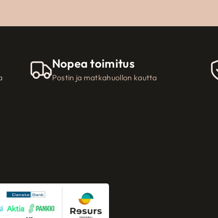
Nopea toimitus
a
Postin ja matkahuollon kautta