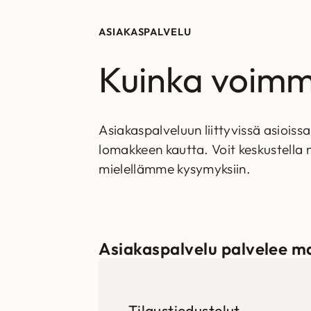
ASIAKASPALVELU
Kuinka voimm
Asiakaspalveluun liittyvissä asioiss
lomakkeen kautta. Voit keskustella
mielellämme kysymyksiin.
Asiakaspalvelu palvelee m
Tilaustiedustelut