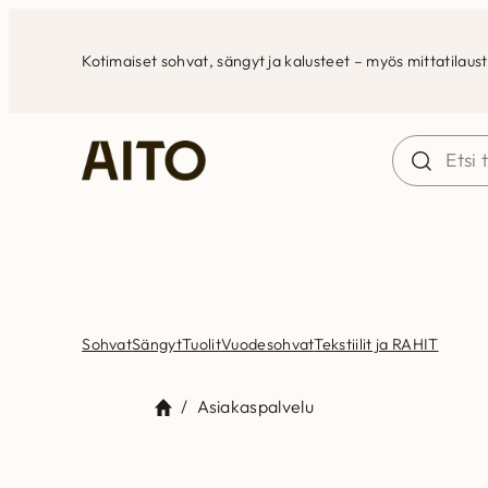
Siirry
sisältöön
Kotimaiset sohvat, sängyt ja kalusteet – myös mittatilaus
Sohvat
Sängyt
Tuolit
Vuodesohvat
Tekstiilit ja RAHIT
/
Asiakaspalvelu