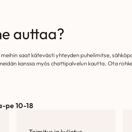
e auttaa?
a meihin saat kätevästi yhteyden puhelimitse, sähköpos
 meidän kanssa myös chattipalvelun kautta. Ota roh
a-pe 10-18
Toimitus ja kuljetus