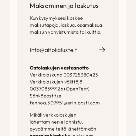
Maksaminen ja laskutus
Kun kysymyksesi koskee
maksutapoja, laskua, osamaksua,
maksun vahvistumista tai kuittia.
info@aitokaluste.fi
Ostolaskujen vastaanotto
Verkkolaskuna 003725380425
Verkkolaskujen välittäjä
003708599126 (OpenText)
Sähköpostitse
fennoa.509951@erin.posti.com
Mikäli verkkolaskujen
lähettäminen ei onnistu,
pyydämme teitä lähettämään
paperiset laskut
alla olevaan