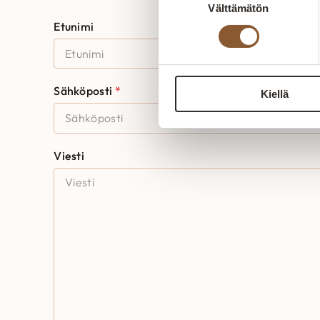
Välttämätön
valinta
Etunimi
Sähköposti
Kiellä
Viesti