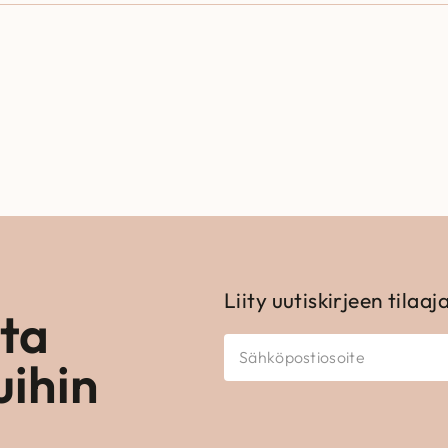
Liity uutiskirjeen tilaaj
ota
uihin