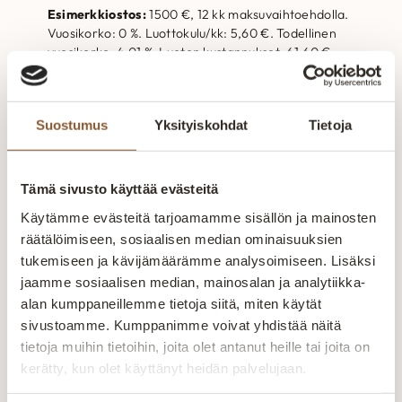
Esimerkkiostos:
1500 €, 12 kk maksuvaihtoehdolla.
Vuosikorko: 0 %. Luottokulu/kk: 5,60 €. Todellinen
vuosikorko: 4,01 %. Luoton kustannukset: 61,60 €.
Maksettava yhteensä: 1562 €. Osamaksuerä/kk:
130,60 €, 12 erää. Luottokulu on 0,28 %/kk sovitusta
luottorajasta, kuitenkin enintään 12,50 €/kk.
Suostumus
Yksityiskohdat
Tietoja
Luottokulu veloitetaan kuukausilaskuilla. Aitokaluste
12 on jatkuva luotto, jonka minimiluottoraja on 2000
€. Luoton muusta käytöstä voi seurata korkeampi tai
alempi todellinen vuosikorko. Luotto ei ole käytössä
Tämä sivusto käyttää evästeitä
Ahvenanmaalla. Luotonantaja: Resurs Bank AB
Käytämme evästeitä tarjoamamme sisällön ja mainosten
Suomen sivuliike.
räätälöimiseen, sosiaalisen median ominaisuuksien
Nyt jopa 36 kuukautta korotonta maksuaikaa!
tukemiseen ja kävijämäärämme analysoimiseen. Lisäksi
jaamme sosiaalisen median, mainosalan ja analytiikka-
Hae luottoa tästä
alan kumppaneillemme tietoja siitä, miten käytät
sivustoamme. Kumppanimme voivat yhdistää näitä
MAKSUVAIHT
LUOTTOKULU
VUOSIKORKO
tietoja muihin tietoihin, joita olet antanut heille tai joita on
OEHTO
/KK
kerätty, kun olet käyttänyt heidän palvelujaan.
30–60 pv
0 %
0 €