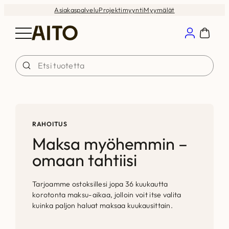
Siirry
Asiakaspalvelu
Projektimyynti
Myymälät
sisältöön
RAHOITUS
Maksa myöhemmin ­–
omaan tahtiisi
Tarjoamme ostoksillesi jopa 36 kuukautta
korotonta maksu-aikaa, jolloin voit itse valita
kuinka paljon haluat maksaa kuukausittain.