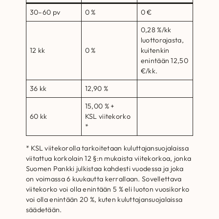
30–60 pv
0 %
0 €
0,28 %/kk
luottorajasta,
12 kk
0 %
kuitenkin
enintään 12,50
€/kk.
36 kk
12,90 %
15,00 % +
60 kk
KSL viitekorko
*
* KSL viitekorolla tarkoitetaan kuluttajansuojalaissa
viitattua korkolain 12 §:n mukaista viitekorkoa, jonka
Suomen Pankki julkistaa kahdesti vuodessa ja joka
on voimassa 6 kuukautta kerrallaan. Sovellettava
viitekorko voi olla enintään 5 % eli luoton vuosikorko
voi olla enintään 20 %, kuten kuluttajansuojalaissa
säädetään.