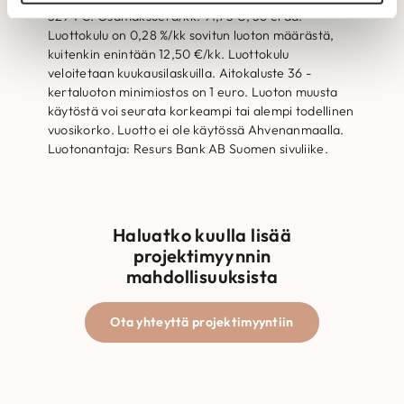
3294 €. Osamaksuerä/kk: 91,73 €, 36 erää.
Luottokulu on 0,28 %/kk sovitun luoton määrästä,
kuitenkin enintään 12,50 €/kk. Luottokulu
veloitetaan kuukausilaskuilla. Aitokaluste 36 -
kertaluoton minimiostos on 1 euro. Luoton muusta
käytöstä voi seurata korkeampi tai alempi todellinen
vuosikorko. Luotto ei ole käytössä Ahvenanmaalla.
Luotonantaja: Resurs Bank AB Suomen sivuliike.
Haluatko kuulla lisää
projektimyynnin
mahdollisuuksista
Ota yhteyttä projektimyyntiin