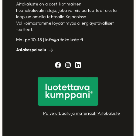
Aitokaluste on aidosti kotimainen
huonekaluvalmistaja, joka valmistaa tuotteet alusta
loppuun omalla tehtaalla Kajaanissa.
Valikoimastamme löydät myös allergiaystävälliset
tuotteet.
Ma-pe 10-18 | info@aitokaluste.fi
Asiakaspalvelu
Facebook
Instagram
LinkedIn
Palvelut
Laatu ja materiaalit
Aitokaluste