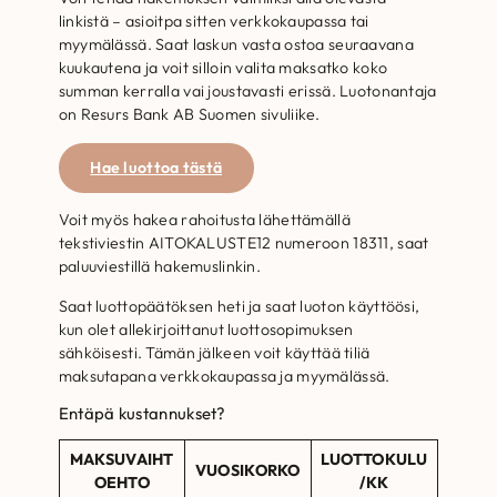
linkistä – asioitpa sitten verkkokaupassa tai
myymälässä. Saat laskun vasta ostoa seuraavana
kuukautena ja voit silloin valita maksatko koko
summan kerralla vai joustavasti erissä. Luotonantaja
on Resurs Bank AB Suomen sivuliike.
Hae luottoa tästä
Voit myös hakea rahoitusta lähettämällä
tekstiviestin AITOKALUSTE12 numeroon 18311, saat
paluuviestillä hakemuslinkin.
Saat luottopäätöksen heti ja saat luoton käyttöösi,
kun olet allekirjoittanut luottosopimuksen
sähköisesti. Tämän jälkeen voit käyttää tiliä
maksutapana verkkokaupassa ja myymälässä.
Entäpä kustannukset?
MAKSUVAIHT
LUOTTOKULU
VUOSIKORKO
OEHTO
/KK