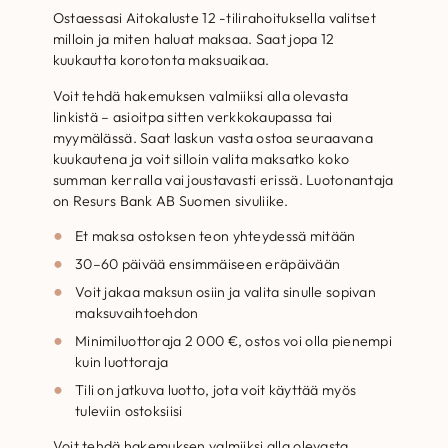
Ostaessasi Aitokaluste 12 -tilirahoituksella valitset
milloin ja miten haluat maksaa. Saat jopa 12
kuukautta korotonta maksuaikaa.
Voit tehdä hakemuksen valmiiksi alla olevasta
linkistä – asioitpa sitten verkkokaupassa tai
myymälässä. Saat laskun vasta ostoa seuraavana
kuukautena ja voit silloin valita maksatko koko
summan kerralla vai joustavasti erissä. Luotonantaja
on Resurs Bank AB Suomen sivuliike.
Et maksa ostoksen teon yhteydessä mitään
30–60 päivää ensimmäiseen eräpäivään
Voit jakaa maksun osiin ja valita sinulle sopivan
maksuvaihtoehdon
Minimiluottoraja 2 000 €, ostos voi olla pienempi
kuin luottoraja
Tili on jatkuva luotto, jota voit käyttää myös
tuleviin ostoksiisi
Voit tehdä hakemuksen valmiiksi alla olevasta