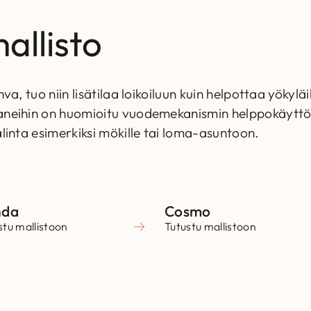
llisto
a, tuo niin lisätilaa loikoiluun kuin helpottaa yökylä
neihin on huomioitu vuodemekanismin helppokäyttöis
linta esimerkiksi mökille tai loma-asuntoon.
nda
Cosmo
stu mallistoon
Tutustu mallistoon