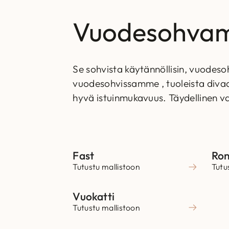
Vuodesohvama
Se sohvista käytännöllisin, vuodesohv
vuodesohvissamme , tuoleista divaa
hyvä istuinmukavuus. Täydellinen va
Fast
Ro
Tutustu mallistoon
Tutu
Vuokatti
Tutustu mallistoon