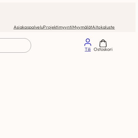
Asiakaspalvelu
Projektimyynti
Myymälät
Aitokaluste