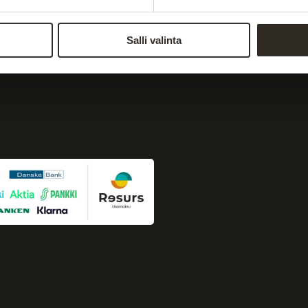
a
Postin ja matkahuollon kautta
Salli valinta