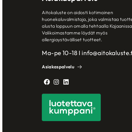
Aitokaluste on aidosti kotimainen
huonekaluvalmistaja, joka valmistaa tuott
alusta loppuun omalla tehtaalla Kajaanissa
Valikoimastamme löydät myös
allergiaystävälliset tuotteet.
Ma-pe 10-18 I info@aitokaluste.f
Asiakaspalvelu
Facebook
Instagram
LinkedIn