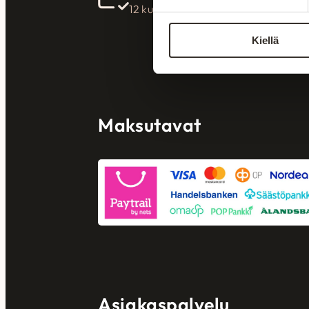
12 kuukautta korotonta maksu-aika
Kiellä
Maksutavat
Asiakaspalvelu