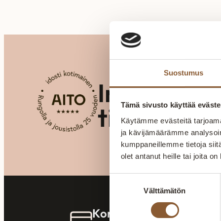
Suostumus
Inspiraati
Tämä sivusto käyttää eväste
tilaratkais
Käytämme evästeitä tarjoama
ja kävijämäärämme analysoim
kumppaneillemme tietoja siitä
olet antanut heille tai joita o
Suostumuksen
Välttämätön
valinta
Koroton rahoitus