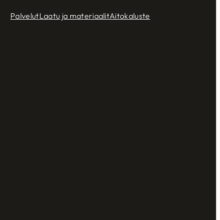
Palvelut
Laatu ja materiaalit
Aitokaluste