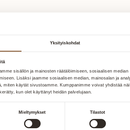
Yksityiskohdat
Liity uutiskirjeen tilaaj
ota
itä
uihin
mme sisällön ja mainosten räätälöimiseen, sosiaalisen median
iseen. Lisäksi jaamme sosiaalisen median, mainosalan ja analy
, miten käytät sivustoamme. Kumppanimme voivat yhdistää näitä t
n kerätty, kun olet käyttänyt heidän palvelujaan.
Mieltymykset
Tilastot
Nopea toimitus