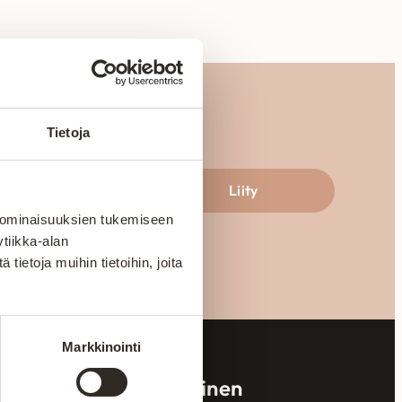
Tietoja
aksi
Liity
 ominaisuuksien tukemiseen
tiikka-alan
ietoja muihin tietoihin, joita
Markkinointi
Turvallinen ostaminen