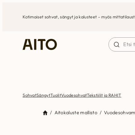
Siirry
sisältöön
Kotimaiset sohvat, sängyt ja kalusteet – myös mittatilaus
Sohvat
Sängyt
Tuolit
Vuodesohvat
Tekstiilit ja RAHIT
/
Aitokaluste mallisto
/
Vuodesohvama