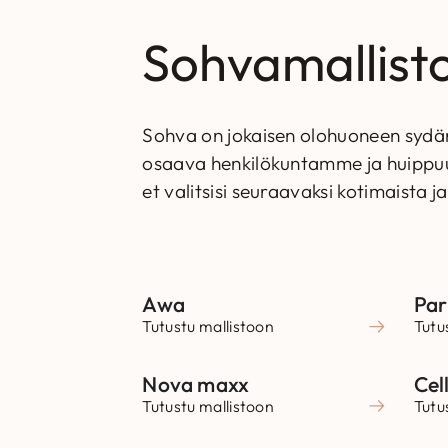
Sohvamallist
Sohva on jokaisen olohuoneen sydän
osaava henkilökuntamme ja huippuunsa
et valitsisi seuraavaksi kotimaista j
Awa
Par
Tutustu mallistoon
Tutu
Nova maxx
Cel
Tutustu mallistoon
Tutu