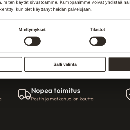
, miten käytät sivustoamme. Kumppanimme voivat yhdistää näitä t
Liity uutiskirjeen tilaaj
n kerätty, kun olet käyttänyt heidän palvelujaan.
ota
uihin
Mieltymykset
Tilastot
Salli valinta
Nopea toimitus
a
Postin ja matkahuollon kautta