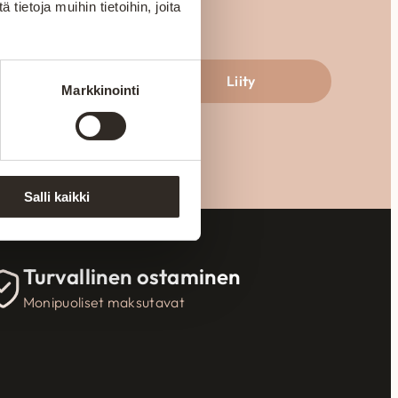
ietoja muihin tietoihin, joita
aksi
Liity
Markkinointi
Salli kaikki
Turvallinen ostaminen
Monipuoliset maksutavat