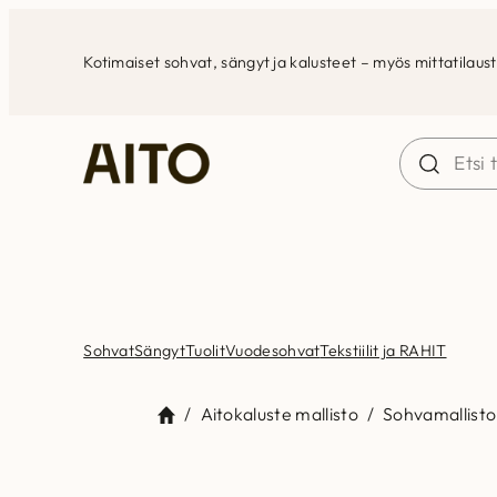
Siirry
sisältöön
Kotimaiset sohvat, sängyt ja kalusteet – myös mittatilaus
Sohvat
Sängyt
Tuolit
Vuodesohvat
Tekstiilit ja RAHIT
/
Aitokaluste mallisto
/
Sohvamallisto