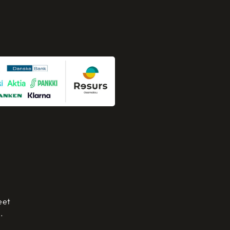
eet
.