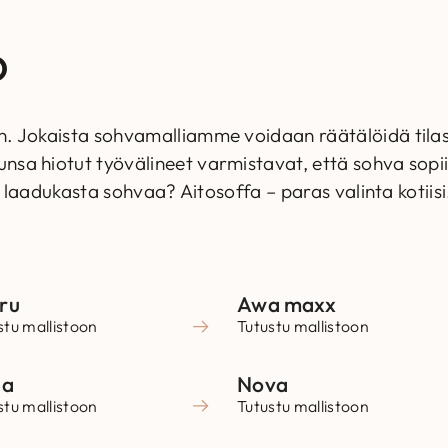
o
. Jokaista sohvamalliamme voidaan räätälöidä tilasi
 hiotut työvälineet varmistavat, että sohva sopii täyde
a laadukasta sohvaa? Aitosoffa – paras valinta kotiisi
ru
Awa maxx
stu mallistoon
Tutustu mallistoon
la
Nova
stu mallistoon
Tutustu mallistoon