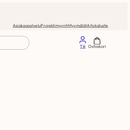
Asiakaspalvelu
Projektimyynti
Myymälät
Aitokaluste