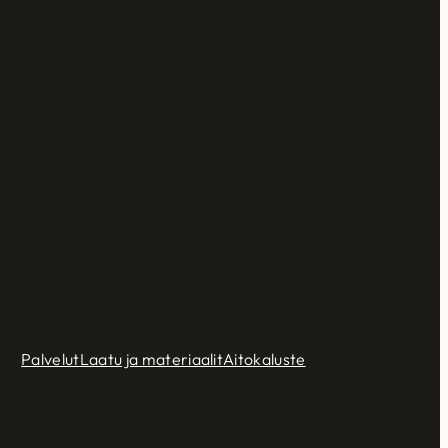
Palvelut
Laatu ja materiaalit
Aitokaluste