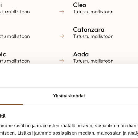
i
Cleo
stu mallistoon
Tutustu mallistoon
Catanzara
stu mallistoon
Tutustu mallistoon
ic
Aada
stu mallistoon
Tutustu mallistoon
ano
Alisa
stu mallistoon
Tutustu mallistoon
Yksityiskohdat
itä
mme sisällön ja mainosten räätälöimiseen, sosiaalisen median
iseen. Lisäksi jaamme sosiaalisen median, mainosalan ja analy