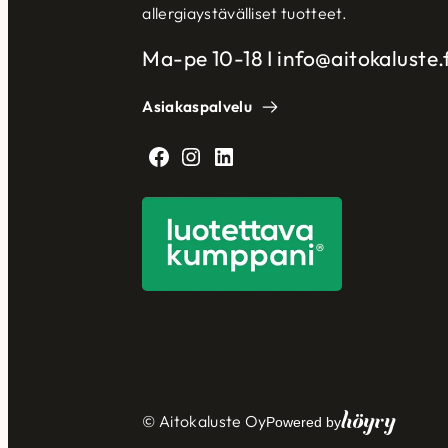
allergiaystävälliset tuotteet.
Ma-pe 10-18 I info@aitokaluste.f
Asiakaspalvelu
Facebook
Instagram
LinkedIn
Höyry
© Aitokaluste Oy
Powered by