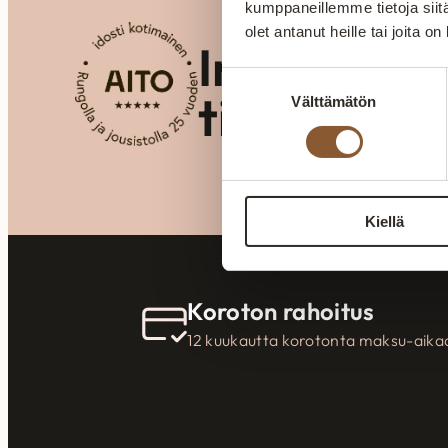
kumppaneillemme tietoja siitä
olet antanut heille tai joita o
Inspiraati
Suostumuksen
tilaratkais
Välttämätön
valinta
Kiellä
Koroton rahoitus
12 kuukautta korotonta maksu-aika