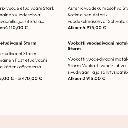
rix vuode etudivaani Stark
Asterix vuodekulmasohva St
mainen vuodesohva
Kotimainen Asterix
vaanilla, jousitetulla
vuodekulmasohva. Sohvalla 
aen
4 110,00
€
Alkaen
4 975,00
€
mekanismilla ja kiinteillä
25 vuoden runko- ja
intyynyillä. Runkorakenne on
jousistotakuu. Runkorakenne
istettu massiivipuusta ja
valmistettu massiivipuusta ja
 etudivaani Storm
Vuokatti vuodedivaani matal
opuusta Selkätyynyjen
kertopuusta Selkätyynyjen…
Storm
 etudivaani Storm
tteenä…
Vuokatti vuodedivaani matal
mainen Fast etudivaani
Storm Vuokatti vuodesohva
a kädenkäänteessä
sivudivaanilla ja säilytyslaatik
tavalla vuodemekanismilla.
25,00
€
–
5 470,00
€
Alkaen
2 915,00
€
Divaanin koko 90 x 200
orakenne on valmistettu
cm.Valmistettu Suomessa.
iivipuusta ja kertopuusta
Runkorakenne on valmistett
ätyynyjen täytteenä
massiivipuusta…
rgiaystävällistä Eco…