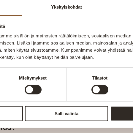
on paras?
Yksityiskohdat
itä
een olohuoneeseen?
mme sisällön ja mainosten räätälöimiseen, sosiaalisen median
iseen. Lisäksi jaamme sosiaalisen median, mainosalan ja analy
, miten käytät sivustoamme. Kumppanimme voivat yhdistää näitä t
divaanisohva vai moduulisohva?
n kerätty, kun olet käyttänyt heidän palvelujaan.
den ja istuinkorkeuden?
Mieltymykset
Tilastot
pi kannattaa valita?
Salli valinta
stää?