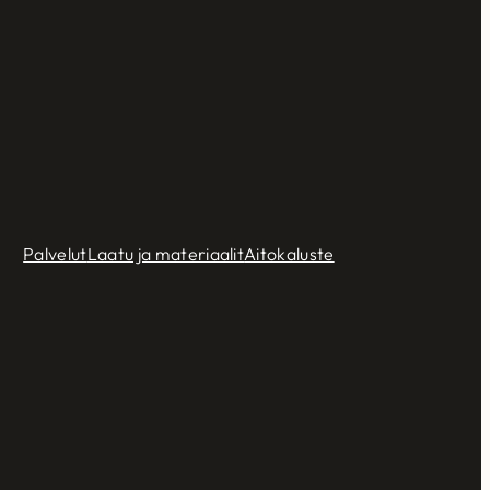
Palvelut
Laatu ja materiaalit
Aitokaluste