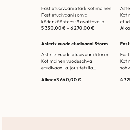
Fast etudivaani Stark Kotimainen
Aste
Fast etudivaani sohva
Koti
kädenkäänteessä avattavalla
etudi
5 350,00
€
–
6 270,00
€
Alk
vuodemekanismilla.
tupla
Runkorakenne on valmistettu
istu
massiivipuusta ja kertopuusta
valm
Asterix vuode etudivaani Storm
Fast
Selkätyynyjen täytteenä
kert
Asterix vuode etudivaani Storm
Fast
allergiaystävällistä Eco…
täy
Kotimainen vuodesohva
Koti
etudivaanilla, jousitetulla
sohv
tuplamekanismilla ja kiinteillä
avat
Alkaen
3 640,00
€
4 7
istuintyynyillä. Runkorakenne on
Runk
valmistettu massiivipuusta ja
mass
kertopuusta Selkätyynyjen
Selk
täytteenä…
alle