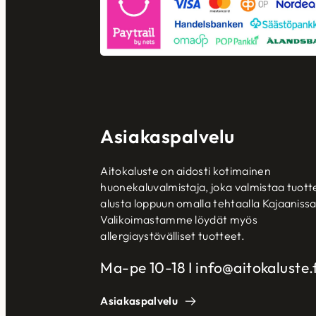
Asiakaspalvelu
Aitokaluste on aidosti kotimainen
huonekaluvalmistaja, joka valmistaa tuott
alusta loppuun omalla tehtaalla Kajaanissa
Valikoimastamme löydät myös
allergiaystävälliset tuotteet.
Ma-pe 10-18 I info@aitokaluste.f
Asiakaspalvelu