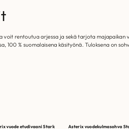
t
la voit rentoutua arjessa ja sekä tarjota majapaikan
, 100 % suomalaisena käsityönä. Tuloksena on sohva
rix vuode etudivaani Stark
Asterix vuodekulmasohva St