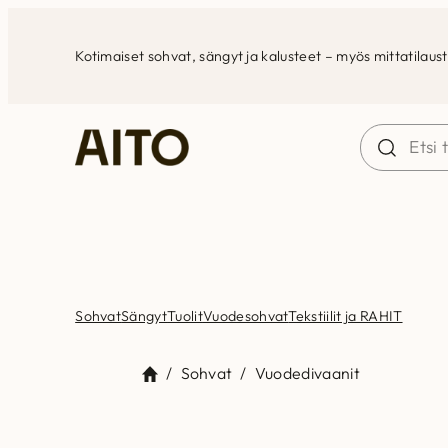
Siirry
sisältöön
Kotimaiset sohvat, sängyt ja kalusteet – myös mittatilaus
Sohvat
Sängyt
Tuolit
Vuodesohvat
Tekstiilit ja RAHIT
/
Sohvat
/
Vuodedivaanit