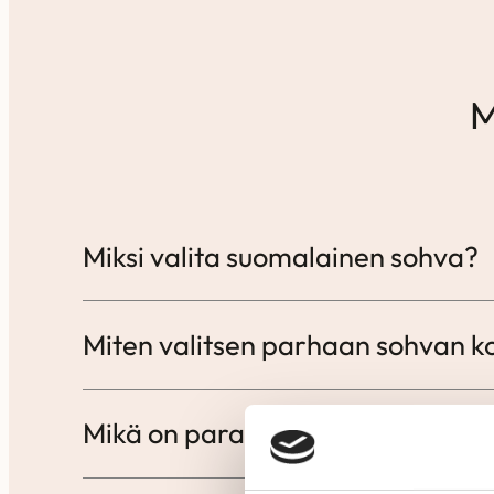
M
Miksi valita suomalainen sohva?
Miten valitsen parhaan sohvan ko
Mikä on paras sohva päivittäisee