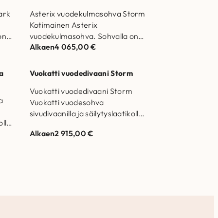
ark
Asterix vuodekulmasohva Storm
Kotimainen Asterix
on
vuodekulmasohva. Sohvalla on
Alkaen
4 065,00
€
25 vuoden runko- ja
 on
jousistotakuu. Runkorakenne on
valmistettu massiivipuusta ja
a
Vuokatti vuodedivaani Storm
kertopuusta Selkätyynyjen…
Vuokatti vuodedivaani Storm
a
Vuokatti vuodesohva
sivudivaanilla ja säilytyslaatikolla.
olla.
Divaanin koko 90 x 200
Alkaen
2 915,00
€
cm.Valmistettu Suomessa.
Runkorakenne on valmistettu
u
massiivipuusta ja…