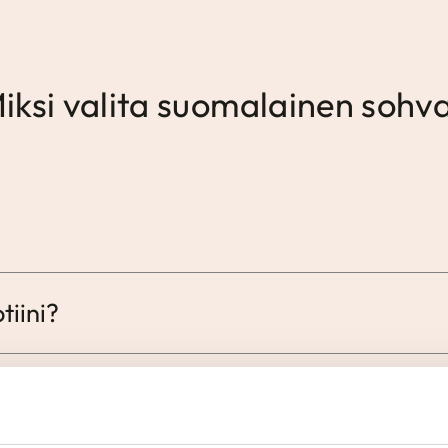
iksi valita suomalainen sohv
tiini?
n käyttöön?