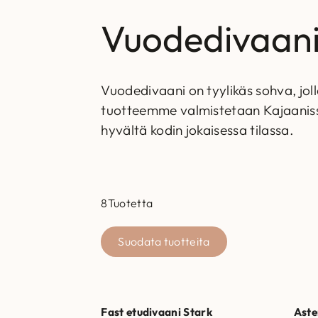
Vuodedivaani
Vuodedivaani on tyylikäs sohva, jol
tuotteemme valmistetaan Kajaanissa
hyvältä kodin jokaisessa tilassa.
8
Tuotetta
Suodata tuotteita
Fast etudivaani Stark
Aste