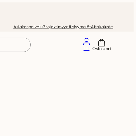
Asiakaspalvelu
Projektimyynti
Myymälät
Aitokaluste