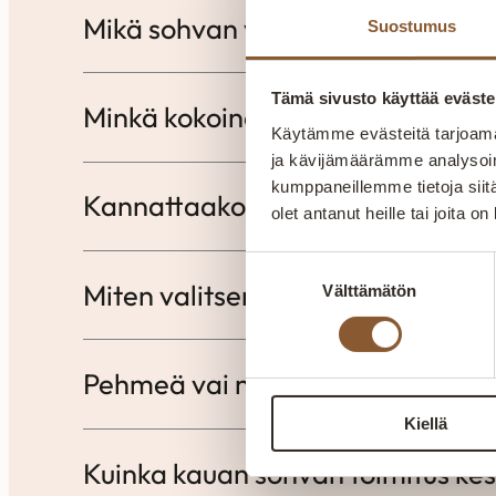
Mikä sohvan verhoilumateriaali 
Suostumus
Tämä sivusto käyttää eväste
Minkä kokoinen sohva sopii pien
Käytämme evästeitä tarjoama
ja kävijämäärämme analysoim
kumppaneillemme tietoja siitä
Kannattaako valita kulmasohva, 
olet antanut heille tai joita o
Suostumuksen
Miten valitsen oikean istuinsyvyy
Välttämätön
valinta
Pehmeä vai napakka sohva – kum
Kiellä
Kuinka kauan sohvan toimitus ke