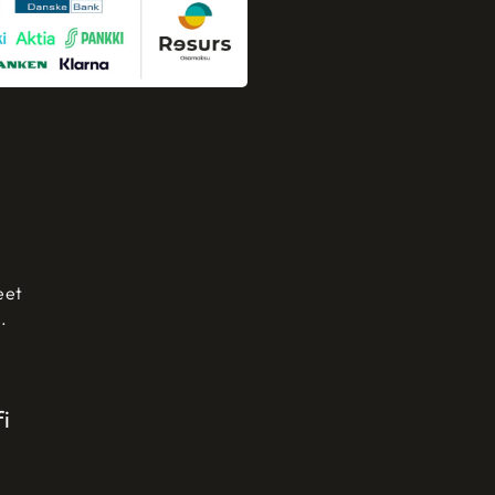
eet
.
i