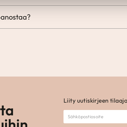
panostaa?
Liity uutiskirjeen tilaaj
ota
uihin