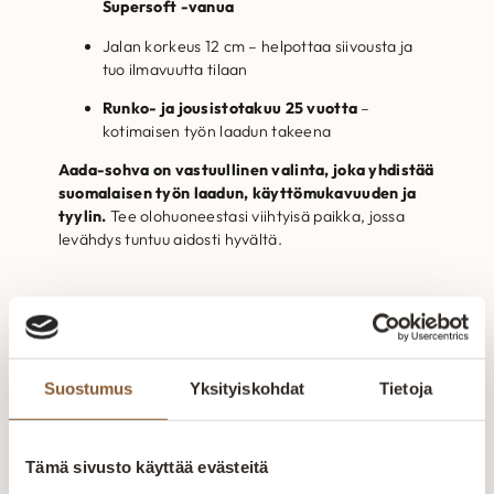
Supersoft -vanua
Jalan korkeus 12 cm – helpottaa siivousta ja
tuo ilmavuutta tilaan
Runko- ja jousistotakuu 25 vuotta
–
kotimaisen työn laadun takeena
Aada-sohva on vastuullinen valinta, joka yhdistää
suomalaisen työn laadun, käyttömukavuuden ja
tyylin.
Tee olohuoneestasi viihtyisä paikka, jossa
levähdys tuntuu aidosti hyvältä.
Tekniset tiedot
Suostumus
Yksityiskohdat
Tietoja
Kangas
Tämä sivusto käyttää evästeitä
Mittakuva