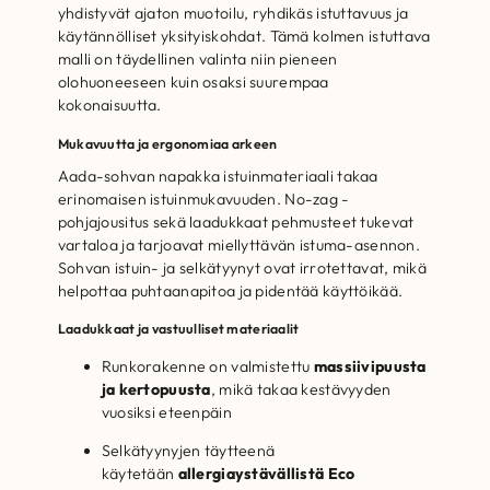
yhdistyvät ajaton muotoilu, ryhdikäs istuttavuus ja
käytännölliset yksityiskohdat. Tämä kolmen istuttava
malli on täydellinen valinta niin pieneen
olohuoneeseen kuin osaksi suurempaa
kokonaisuutta.
Mukavuutta ja ergonomiaa arkeen
Aada-sohvan napakka istuinmateriaali takaa
erinomaisen istuinmukavuuden. No-zag -
pohjajousitus sekä laadukkaat pehmusteet tukevat
vartaloa ja tarjoavat miellyttävän istuma-asennon.
Sohvan istuin- ja selkätyynyt ovat irrotettavat, mikä
helpottaa puhtaanapitoa ja pidentää käyttöikää.
Laadukkaat ja vastuulliset materiaalit
Runkorakenne on valmistettu
massiivipuusta
ja kertopuusta
, mikä takaa kestävyyden
vuosiksi eteenpäin
Selkätyynyjen täytteenä
käytetään
allergiaystävällistä Eco