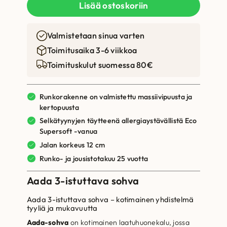
Lisää ostoskoriin
Valmistetaan sinua varten
Toimitusaika 3-6 viikkoa
Toimituskulut suomessa 80€
Runkorakenne on valmistettu massiivipuusta ja
kertopuusta
Selkätyynyjen täytteenä allergiaystävällistä Eco
Supersoft -vanua
Jalan korkeus 12 cm
Runko- ja jousistotakuu 25 vuotta
Aada 3-istuttava sohva
Aada 3-istuttava sohva – kotimainen yhdistelmä
tyyliä ja mukavuutta
Aada-sohva
on kotimainen laatuhuonekalu, jossa