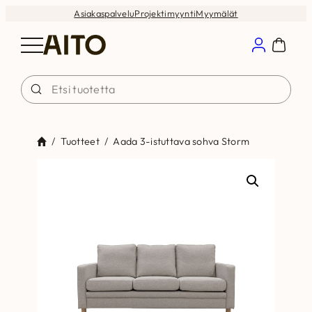
Siirry
Asiakaspalvelu
Projektimyynti
Myymälät
sisältöön
/
Tuotteet
/
Aada 3-istuttava sohva Storm