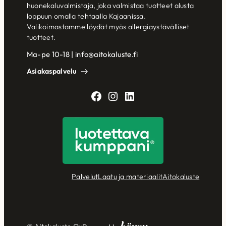
huonekaluvalmistaja, joka valmistaa tuotteet alusta
loppuun omalla tehtaalla Kajaanissa.
Valikoimastamme löydät myös allergiaystävälliset
tuotteet.
Ma-pe 10-18 | info@aitokaluste.fi
Asiakaspalvelu
Facebook
Instagram
LinkedIn
Palvelut
Laatu ja materiaalit
Aitokaluste