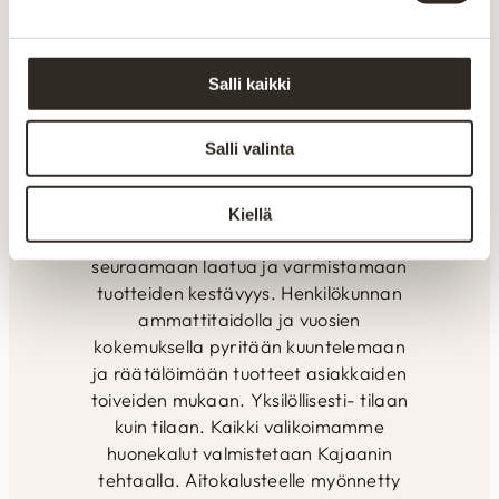
Aitokaluste – aidosti
kotimainen
Salli kaikki
Aitokaluste tekee huonekalut sohvista
sänkyihin paremmin – kotimaisesti,
Salli valinta
kunnon materiaaleista ja vankalla
kokemuksella. Valmistus tapahtuu
alusta loppuun Suomen Kainuussa.
Kiellä
Omalla tuotannolla pystytään
seuraamaan laatua ja varmistamaan
tuotteiden kestävyys. Henkilökunnan
ammattitaidolla ja vuosien
kokemuksella pyritään kuuntelemaan
ja räätälöimään tuotteet asiakkaiden
toiveiden mukaan. Yksilöllisesti- tilaan
kuin tilaan. Kaikki valikoimamme
huonekalut valmistetaan Kajaanin
tehtaalla. Aitokalusteelle myönnetty