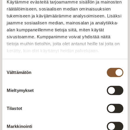
Käytämme evästeitä tarjoamamme sisällön ja mainosten
räätälöimiseen, sosiaalisen median ominaisuuksien
tukemiseen ja kävijämäärämme analysoimiseen. Lisäksi
jaamme sosiaalisen median, mainosalan ja analytiikka-
alan kumppaneillemme tietoja siitä, miten käytät
Voisit olla kiinnostunut myös näistä
sivustoamme. Kumppanimme voivat yhdistää näitä
tietoja muihin tietoihin, joita olet antanut heille tai joita on
Samba 3-istuttava
Pilvi sohva modulit
Cleo 3-is
sohva Hold Me
Storm
sohva Ca
kerätty, kun olet käyttänyt heidän palvelujaan.
Samba 3-istuttava
Pilvi sohvamoduulit
Cleo 3-is
sohva Hold Me
Storm Pilvi -sohva
Catch Me 
Suostumuksen
Välttämätön
Suomessa valmistettu
muodostuu 3
3-istutta
valinta
Samba 3-istuttava
erilaisesta moduulista;
irrotettavi
2 460,00
sohva hurmaa
1-istuttava, kulmapala
selkätyyny
Alkaen
2 790,00
€
975,00
€
–
1 470,00
€
620,00
€
Mieltymykset
samettisen
sekä rahi. Rahikokoja
Valmistet
pehmeäpintaisella
on saatavilla eri
Runkorak
Hold Me-kankaalla. Se
kokoisina riippuen
valmistett
Tilastot
tuo ylellistä ilmettä ja…
rahin…
massiivipu
kertopuus
Markkinointi