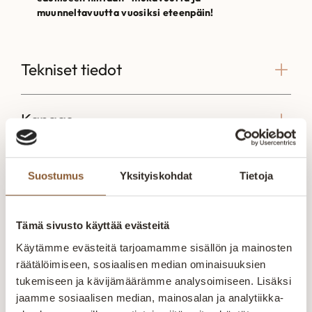
muunneltavuutta vuosiksi eteenpäin!
Tekniset tiedot
Kangas
Mittakuva
Suostumus
Yksityiskohdat
Tietoja
Tämä sivusto käyttää evästeitä
Käytämme evästeitä tarjoamamme sisällön ja mainosten
Voisit olla kiinnostunut myös näistä
räätälöimiseen, sosiaalisen median ominaisuuksien
tukemiseen ja kävijämäärämme analysoimiseen. Lisäksi
Bio avokulma Hold
Pilvi sohva modulit
Parru 2-i
Me
Storm
jaamme sosiaalisen median, mainosalan ja analytiikka-
Parru 2-is