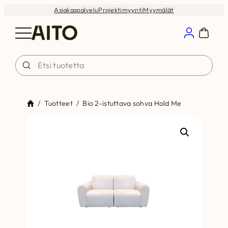
Siirry
Asiakaspalvelu
Projektimyynti
Myymälät
sisältöön
/
Tuotteet
/
Bio 2-istuttava sohva Hold Me