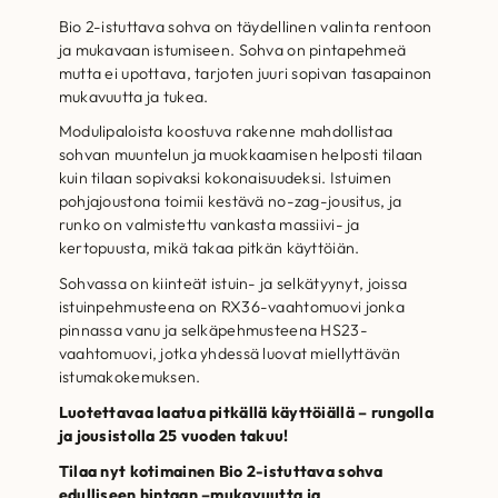
Bio 2-istuttava sohva on täydellinen valinta rentoon
ja mukavaan istumiseen. Sohva on pintapehmeä
mutta ei upottava, tarjoten juuri sopivan tasapainon
mukavuutta ja tukea.
Modulipaloista koostuva rakenne mahdollistaa
sohvan muuntelun ja muokkaamisen helposti tilaan
kuin tilaan sopivaksi kokonaisuudeksi. Istuimen
pohjajoustona toimii kestävä no-zag-jousitus, ja
runko on valmistettu vankasta massiivi- ja
kertopuusta, mikä takaa pitkän käyttöiän.
Sohvassa on kiinteät istuin- ja selkätyynyt, joissa
istuinpehmusteena on RX36-vaahtomuovi jonka
pinnassa vanu ja selkäpehmusteena HS23-
vaahtomuovi, jotka yhdessä luovat miellyttävän
istumakokemuksen.
Luotettavaa laatua pitkällä käyttöiällä – rungolla
ja jousistolla 25 vuoden takuu!
Tilaa nyt kotimainen Bio 2-istuttava sohva
edulliseen hintaan –mukavuutta ja