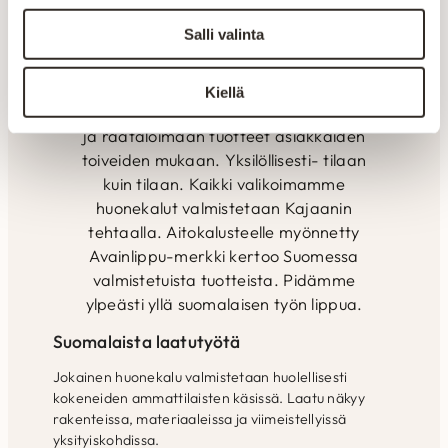
Omalla tuotannolla pystytään
Salli valinta
seuraamaan laatua ja varmistamaan
tuotteiden kestävyys. Henkilökunnan
ammattitaidolla ja vuosien
Kiellä
kokemuksella pyritään kuuntelemaan
ja räätälöimään tuotteet asiakkaiden
toiveiden mukaan. Yksilöllisesti- tilaan
kuin tilaan. Kaikki valikoimamme
huonekalut valmistetaan Kajaanin
tehtaalla. Aitokalusteelle myönnetty
Avainlippu-merkki kertoo Suomessa
valmistetuista tuotteista. Pidämme
ylpeästi yllä suomalaisen työn lippua.
Suomalaista laatutyötä
Jokainen huonekalu valmistetaan huolellisesti
kokeneiden ammattilaisten käsissä. Laatu näkyy
rakenteissa, materiaaleissa ja viimeistellyissä
yksityiskohdissa.