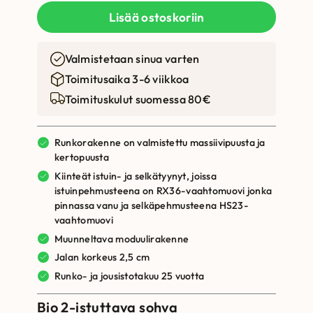
Lisää ostoskoriin
Valmistetaan sinua varten
Toimitusaika 3-6 viikkoa
Toimituskulut suomessa 80€
Runkorakenne on valmistettu massiivipuusta ja
kertopuusta
Kiinteät istuin- ja selkätyynyt, joissa
istuinpehmusteena on RX36-vaahtomuovi jonka
pinnassa vanu ja selkäpehmusteena HS23-
vaahtomuovi
Muunneltava moduulirakenne
Jalan korkeus 2,5 cm
Runko- ja jousistotakuu 25 vuotta
Bio 2-istuttava sohva