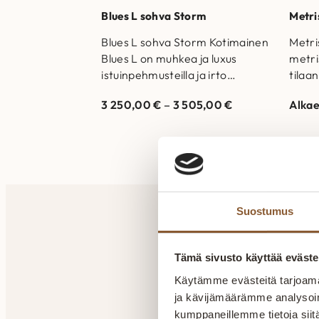
Blues L sohva Storm
Metri
Blues L sohva Storm Kotimainen
Metri
Blues L on muhkea ja luxus
metri
istuinpehmusteilla ja irto
tilaa
selkätyynyillä suunniteltu sohva.
valmi
3 250,00
€
–
3 505,00
€
Alka
Runkorakenne on valmistettu…
Istu
eriko
Selk
untuv
jousi
Suostumus
Tämä sivusto käyttää eväste
A
Käytämme evästeitä tarjoama
ja kävijämäärämme analysoim
kumppaneillemme tietoja siitä