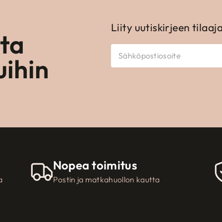
Liity uutiskirjeen tilaaj
ota
uihin
Nopea toimitus
a
Postin ja matkahuollon kautta