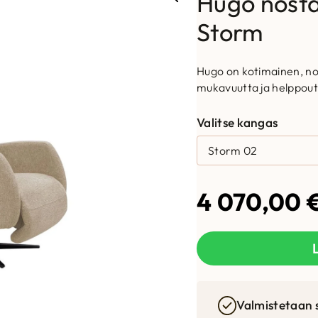
Hugo nosta
Storm
Hugo on kotimainen, no
mukavuutta ja helppout
Valitse kangas
4 070,00
Valmistetaan 