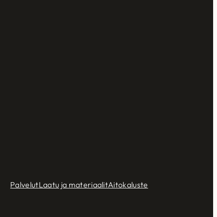
Palvelut
Laatu ja materiaalit
Aitokaluste