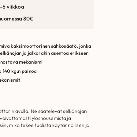
-6 viikkoa
 suomessa 80€
miva kaksimoottorinen sähkösäätö, jonka
selkänojan ja jalkarahin asentoa erikseen
 nostava mekanismi
a 140 kg:n painoa
ekanismit
orin avulla. Ne säätelevät selkänojan
vaivattomasti ylösnousemista ja
in, mikä tekee tuolista käytännöllisen ja