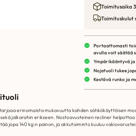
Toimitusaika 3
Toimituskulut
Portaattomasti toi
avulla voit säätää 
Ympärikääntyvä ja
Nojatuoli tukee jop
Kestävä runko ja m
tuoli
tarjoaa erinomaista mukavuutta kahden sähkökäyttöisen moott
ekä jalkarahin erikseen. Nostoavusteinen recliner helpottaa 
 jopa 140 kg:n painon, ja akkutoiminto kuuluu vakiovarusteisi