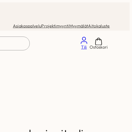
Asiakaspalvelu
Projektimyynti
Myymälät
Aitokaluste