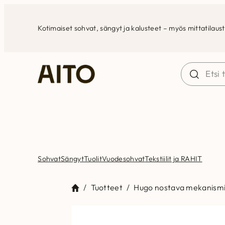
Siirry
sisältöön
Kotimaiset sohvat, sängyt ja kalusteet – myös mittatilaus
Sohvat
Sängyt
Tuolit
Vuodesohvat
Tekstiilit ja RAHIT
/
Tuotteet
/
Hugo nostava mekanismi