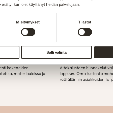
t sohvista sänkyihin paremmin – kotimaisesti, kunno
n kerätty, kun olet käyttänyt heidän palvelujaan.
s tapahtuu alusta loppuun Suomen Kainuussa. Omall
rmistamaan tuotteiden kestävyys. Henkilökunnan am
Mieltymykset
Tilastot
telemaan ja räätälöimään tuotteet asiakkaiden toivei
kki valikoimamme huonekalut valmistetaan Kajaanin te
-merkki kertoo Suomessa valmistetuista tuotteista. 
suomalaisen työn lippua.
Salli valinta
Valmistetaan Kainuu
sesti kokeneiden
Aitokalusteen huonekalut val
teissa, materiaaleissa ja
loppuun. Oma tuotanto mahdo
räätälöinnin asiakkaiden tarp