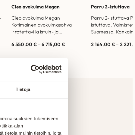
Cleo avokulma Megan
Parru 2-istuttava
-
Cleo avokulma Megan
Parru 2-istuttava P
Kotimainen avokulmasohva
istuttava. Valmistet
irrotettavilla istuin- ja
Suomessa. Kankaina 
a
selkätyynyillä. Valmistettu
pehmeän pörröiset L
6 550,00
€
–
6 715,00
€
2 164,00
€
–
2 221
Suomessa. Runkorakenne on
Poodle. Runkorake
valmistettu massiivipuusta ja
valmistettu massiivi
kertopuusta Selkätyynyjen
kertopuusta Selkät
täytteenä allergiaystävällistä…
Tietoja
en
 ominaisuuksien tukemiseen
tiikka-alan
ietoja muihin tietoihin, joita