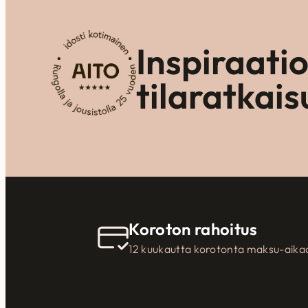
Inspiraati
tilaratkais
Koroton rahoitus
12 kuukautta korotonta maksu-aika