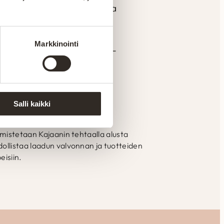
n materiaaleista ja vankalla
a tuotannolla pystytään
mattitaidolla ja vuosien
Markkinointi
den mukaan. Yksilöllisesti-
htaalla. Aitokalusteelle
Pidämme ylpeästi yllä
Salli kaikki
ssa Suomessa
mistetaan Kajaanin tehtaalla alusta
llistaa laadun valvonnan ja tuotteiden
eisiin.