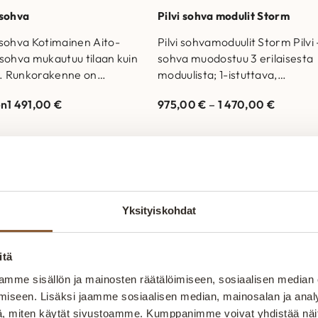
sohva
Pilvi sohva modulit Storm
sohva Kotimainen Aito-
Pilvi sohvamoduulit Storm Pilvi 
sohva mukautuu tilaan kuin
sohva muodostuu 3 erilaisesta
n. Runkorakenne on
moduulista; 1-istuttava,
stettu aidosta tammesta
kulmapala sekä rahi. Rahikokoj
en
1 491,00
€
975,00
€
–
1 470,00
€
inpehmusteena HR50-
on saatavilla eri kokoisina
iskimmovaahto
riippuen rahin…
äpehmusteena
a/polyestervanu Runko- ja
stotakuu 25…
Yksityiskohdat
itä
itokaluste – aidosti kotimain
mme sisällön ja mainosten räätälöimiseen, sosiaalisen median
iseen. Lisäksi jaamme sosiaalisen median, mainosalan ja analy
, miten käytät sivustoamme. Kumppanimme voivat yhdistää näitä t