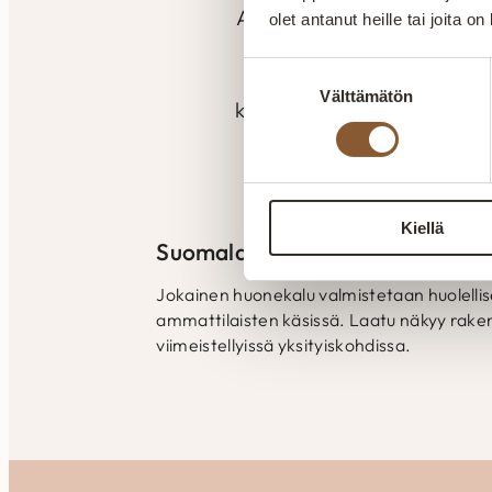
Aitokaluste tekee huonekalu
olet antanut heille tai joita o
kokemuksella. Valmistu
Suostumuksen
seuraamaan laatua ja va
Välttämätön
valinta
kokemuksella pyritään kuun
tilaan kuin tilaan. Kai
myönnetty Avainlippu
Kiellä
Suomalaista laatutyötä
Jokainen huonekalu valmistetaan huolelli
ammattilaisten käsissä. Laatu näkyy raken
viimeistellyissä yksityiskohdissa.