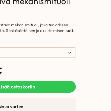
va mekanismituoli
stava mekanismituoli, joka tuo arkeen
ta. Sähkösäätöinen ja akkutoiminen tuoli.
€
Lisää ostoskoriin
sinua varten