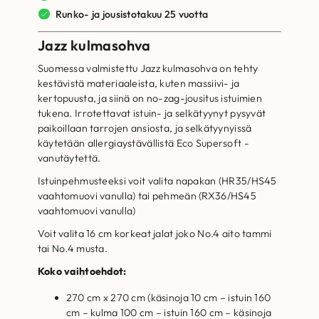
Runko- ja jousistotakuu 25 vuotta
Jazz kulmasohva
Suomessa valmistettu Jazz kulmasohva on tehty
kestävistä materiaaleista, kuten massiivi- ja
kertopuusta, ja siinä on no-zag-jousitus istuimien
tukena. Irrotettavat istuin- ja selkätyynyt pysyvät
paikoillaan tarrojen ansiosta, ja selkätyynyissä
käytetään allergiaystävällistä Eco Supersoft -
vanutäytettä.
Istuinpehmusteeksi voit valita napakan (HR35/HS45
vaahtomuovi vanulla) tai pehmeän (RX36/HS45
vaahtomuovi vanulla)
Voit valita 16 cm korkeat jalat joko No.4 aito tammi
tai No.4 musta.
Koko vaihtoehdot:
270 cm x 270 cm (käsinoja 10 cm – istuin 160
cm – kulma 100 cm – istuin 160 cm – käsinoja