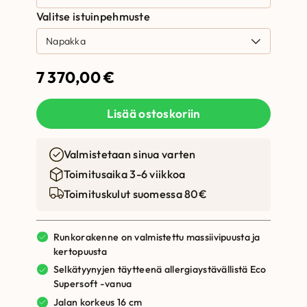
Valitse istuinpehmuste
7 370,00
€
Lisää ostoskoriin
Valmistetaan sinua varten
Toimitusaika 3-6 viikkoa
Toimituskulut suomessa 80€
Runkorakenne on valmistettu massiivipuusta ja
kertopuusta
Selkätyynyjen täytteenä allergiaystävällistä Eco
Supersoft -vanua
Jalan korkeus 16 cm