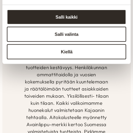
kotimainen
Salli kaikki
Aitokaluste tekee huonekalut sohvista
sänkyihin paremmin – kotimaisesti,
kunnon materiaaleista ja vankalla
Salli valinta
kokemuksella. Valmistus tapahtuu
alusta loppuun Suomen Kainuussa.
Kiellä
Omalla tuotannolla pystytään
seuraamaan laatua ja varmistamaan
tuotteiden kestävyys. Henkilökunnan
ammattitaidolla ja vuosien
kokemuksella pyritään kuuntelemaan
ja räätälöimään tuotteet asiakkaiden
toiveiden mukaan. Yksilöllisesti- tilaan
kuin tilaan. Kaikki valikoimamme
huonekalut valmistetaan Kajaanin
tehtaalla. Aitokalusteelle myönnetty
Avainlippu-merkki kertoo Suomessa
valmistetuista tuotteista. Pidämme