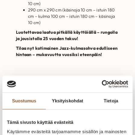
10 cm)
290 cm x 290 cm (käsinoja 10 cm – istuin 180
cm – kulma 100 cm – istuin 180 cm – käsinoja
10 cm)
Luotettavaa laatua pitkällä käyttöiällä – rungolla
ja jousistolla 25 vuoden takuu!
Tilaa nyt kotimainen Jazz-kulmasohva edulliseen
hintaan – mukavuutta vuosiksi eteenpäin!
Tekniset tiedot
Kangas
Suostumus
Yksityiskohdat
Tietoja
Mittakuva
Tämä sivusto käyttää evästeitä
Käytämme evästeitä tarjoamamme sisällön ja mainosten