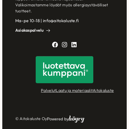
Valikoimastamme löydät myös allergiaystävälliset
tuotteet.
Ma-pe 10-18 | info@aitokaluste.fi
Asiakaspalvelu
Facebook
Instagram
LinkedIn
Palvelut
Laatu ja materiaalit
Aitokaluste
Höyry
© Aitokaluste Oy
Powered by