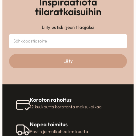
Inspiraatiota
tilaratkaisuihin
Liity uutiskirjeen tilaajaksi
Liity
Koroton rahoitus
12 kuukautta korotonta maksu-aikaa
Nopea toimitus
Postin ja matkahuollon kautta