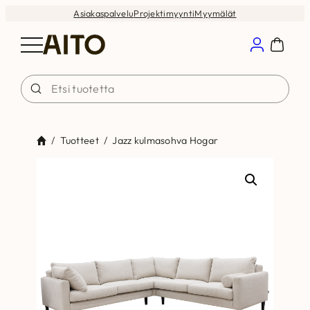
Siirry
Asiakaspalvelu
Projektimyynti
Myymälät
sisältöön
/
Tuotteet
/
Jazz kulmasohva Hogar