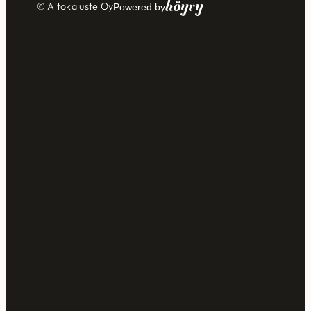
Höyry
© Aitokaluste Oy
Powered by