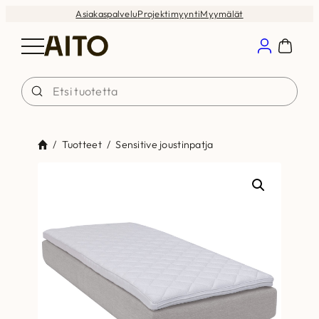
Siirry
Asiakaspalvelu
Projektimyynti
Myymälät
sisältöön
/
Tuotteet
/
Sensitive joustinpatja