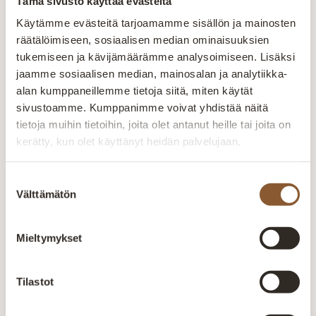
Tämä sivusto käyttää evästeitä
Avainlippu-merkki kertoo Suomessa
Käytämme evästeitä tarjoamamme sisällön ja mainosten
valmistetuista tuotteista. Pidämme
räätälöimiseen, sosiaalisen median ominaisuuksien
ylpeästi yllä suomalaisen työn lippua.
tukemiseen ja kävijämäärämme analysoimiseen. Lisäksi
Suomalaista laatutyötä
jaamme sosiaalisen median, mainosalan ja analytiikka-
alan kumppaneillemme tietoja siitä, miten käytät
Jokainen huonekalu valmistetaan huolellisesti
sivustoamme. Kumppanimme voivat yhdistää näitä
kokeneiden ammattilaisten käsissä. Laatu näkyy
tietoja muihin tietoihin, joita olet antanut heille tai joita on
rakenteissa, materiaaleissa ja viimeistellyissä
yksityiskohdissa.
kerätty, kun olet käyttänyt heidän palvelujaan.
Valmistetaan Kainuussa Suomessa
Suostumuksen
Välttämätön
valinta
Aitokalusteen huonekalut valmistetaan Kajaanin
tehtaalla alusta loppuun. Oma tuotanto mahdollistaa
laadun valvonnan ja tuotteiden räätälöinnin
Mieltymykset
asiakkaiden tarpeisiin.
Tilastot