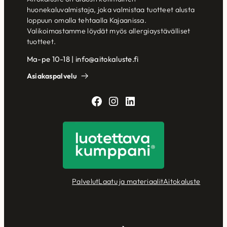
huonekaluvalmistaja, joka valmistaa tuotteet alusta
loppuun omalla tehtaalla Kajaanissa.
Valikoimastamme löydät myös allergiaystävälliset
tuotteet.
Ma-pe 10-18 | info@aitokaluste.fi
Asiakaspalvelu
Facebook
Instagram
LinkedIn
Palvelut
Laatu ja materiaalit
Aitokaluste