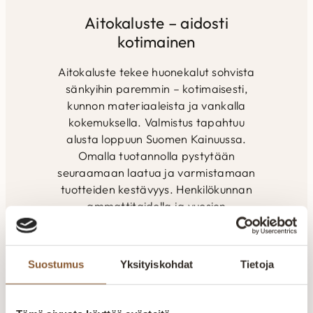
massiivipu
Jousistotakuu 25
Aitokaluste – aidosti
kertopuust
vuotta Comfort
kotimainen
…
joustinpatja…
Aitokaluste tekee huonekalut sohvista
sänkyihin paremmin – kotimaisesti,
kunnon materiaaleista ja vankalla
kokemuksella. Valmistus tapahtuu
alusta loppuun Suomen Kainuussa.
Omalla tuotannolla pystytään
seuraamaan laatua ja varmistamaan
tuotteiden kestävyys. Henkilökunnan
ammattitaidolla ja vuosien
kokemuksella pyritään kuuntelemaan
ja räätälöimään tuotteet asiakkaiden
toiveiden mukaan. Yksilöllisesti- tilaan
Suostumus
Yksityiskohdat
Tietoja
kuin tilaan. Kaikki valikoimamme
huonekalut valmistetaan Kajaanin
tehtaalla. Aitokalusteelle myönnetty