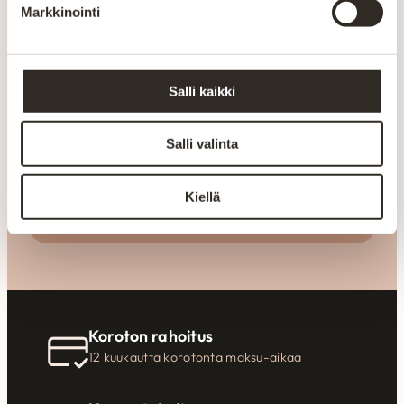
Markkinointi
Inspiraatiota
tilaratkaisuihin
Salli kaikki
Liity uutiskirjeen tilaajaksi
Salli valinta
Kiellä
Liity
Koroton rahoitus
12 kuukautta korotonta maksu-aikaa