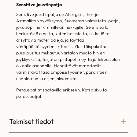
Sensitive joustinpatja
Sensitive joustinpatja on Allergia-, Iho- ja
Astmaliiton hyväksymä, Suomessa valmistettu patja,
joka sopii herkimmillekin nukkujille. Se ei sisällä
herkistäviä aineita, kuten hajusteita, nikkeliä tai
ärsyttäviä materiaaleja, ja täyttää
vähäpäästöisyyden kriteerit. Yksittäispakattu
pussijousitus mukautuu vartalon muotoihin eri
jäykkyyksillä, tarjoten pintapehmeyttä ja tukea selän
oikealle asennolle. Hengittävät materiaalit
varmistavat tasalämpöiset yöunet, parantaen
unenlaatua ja arjen jaksamista.
Petauspatjat saatavilla erikseen. Katso sivulta
petauspatjat.
Tekniset tiedot