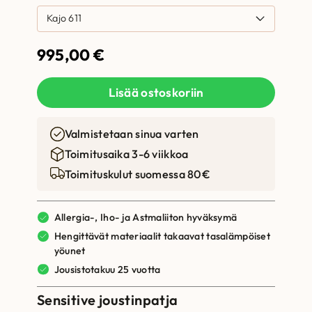
995,00
€
Lisää ostoskoriin
Valmistetaan sinua varten
Toimitusaika 3-6 viikkoa
Toimituskulut suomessa 80€
Allergia-, Iho- ja Astmaliiton hyväksymä
Hengittävät materiaalit takaavat tasalämpöiset
yöunet
Jousistotakuu 25 vuotta
Sensitive joustinpatja