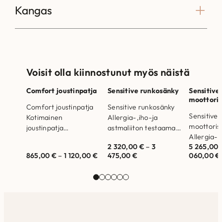
Kangas
Voisit olla kiinnostunut myös näistä
Comfort joustinpatja
Sensitive runkosänky
Sensitive
moottori
Comfort joustinpatja
Sensitive runkosänky
Sensitive 
Kotimainen
Allergia-,iho-ja
moottoris
joustinpatja
astmaliiton testaama
Allergia-,
yksittäispakatulla
Sensitive
2 320,00
€
–
3
5 265,00
astmaliit
pussijousistolla.
runkosänkypaketti.
865,00
€
–
1 120,00
€
475,00
€
060,00
€
Sensitive
Valmistettu Suomessa.
Valmistettu Suomessa.
moottoris
Laadukas saksalainen
Runkorakenne on
säädettävi
yksittäispakattu
valmistettu
joustosäle
pussijousisto
massiivipuusta ja
Valmistet
Hengittävät,
kertopuusta Allergia-,
Runkorak
allergiaystävälliset
Iho- ja Astmaliiton
valmistett
materiaalit
hyväksymä…