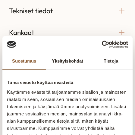
Tekniset tiedot
Kankaat
Mittakuva
Suostumus
Yksityiskohdat
Tietoja
Tämä sivusto käyttää evästeitä
Voisit olla kiinnostunut myös näistä
Käytämme evästeitä tarjoamamme sisällön ja mainosten
räätälöimiseen, sosiaalisen median ominaisuuksien
Vilma lepotuoli
Luoto Lux lepotuoli
Rex lepot
tukemiseen ja kävijämäärämme analysoimiseen. Lisäksi
Vilma lepotuoli
Luoto Lux lepotuoli
Rex lepotu
jaamme sosiaalisen median, mainosalan ja analytiikka-
Suomessa tehty
Luoto Lux Lepotuoli –
ja moderni
alan kumppaneillemme tietoja siitä, miten käytät
Vilma-lepotuoli on
Korkealaatuiset
tunnelmall
sivustoamme. Kumppanimme voivat yhdistää näitä
1 237,00
€
–
1
1 065,00
€
–
1
1 815,00
tyylikäs
täytteet ja Memory
Rex lepotu