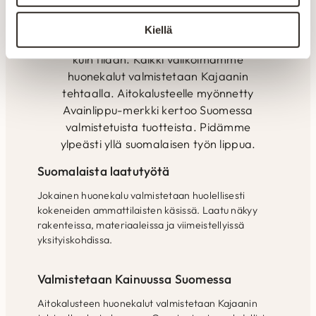
kokemuksella pyritään kuuntelemaan
ja räätälöimään tuotteet asiakkaiden
Kiellä
toiveiden mukaan. Yksilöllisesti- tilaan
kuin tilaan. Kaikki valikoimamme
huonekalut valmistetaan Kajaanin
tehtaalla. Aitokalusteelle myönnetty
Avainlippu-merkki kertoo Suomessa
valmistetuista tuotteista. Pidämme
ylpeästi yllä suomalaisen työn lippua.
Suomalaista laatutyötä
Jokainen huonekalu valmistetaan huolellisesti
kokeneiden ammattilaisten käsissä. Laatu näkyy
rakenteissa, materiaaleissa ja viimeistellyissä
yksityiskohdissa.
Valmistetaan Kainuussa Suomessa
Aitokalusteen huonekalut valmistetaan Kajaanin