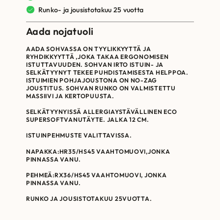
Runko- ja jousistotakuu 25 vuotta
Aada nojatuoli
AADA SOHVASSA ON TYYLIKKYYTTÄ JA
RYHDIKKYYTTÄ ,JOKA TAKAA ERGONOMISEN
ISTUTTAVUUDEN. SOHVAN IRTO ISTUIN- JA
SELKÄTYYNYT TEKEE PUHDISTAMISESTA HELPPOA.
ISTUIMIEN POHJAJOUSTONA ON NO-ZAG
JOUSTITUS. SOHVAN RUNKO ON VALMISTETTU
MASSIIVI JA KERTOPUUSTA.
SELKÄTYYNYISSÄ ALLERGIAYSTÄVÄLLINEN ECO
SUPERSOFTVANUTÄYTE. JALKA 12 CM.
ISTUINPEHMUSTE VALITTAVISSA.
NAPAKKA:HR35/HS45 VAAHTOMUOVI,JONKA
PINNASSA VANU.
PEHMEÄ:RX36/HS45 VAAHTOMUOVI, JONKA
PINNASSA VANU.
RUNKO JA JOUSISTOTAKUU 25VUOTTA.