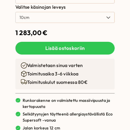
Valitse käsinojan leveys
1 283,00
€
Lisää ostoskoriin
Valmistetaan sinua varten
Toimitusaika 3-6 viikkoa
Toimituskulut suomessa 80€
Runkorakenne on valmistettu massiivipuusta ja
kertopuusta
Selkätyynyjen täytteenä allergiaystävällistä Eco
Supersoft -vanua
Jalan korkeus 12 cm