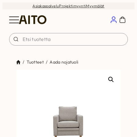
Siirry
Asiakaspalvelu
Projektimyynti
Myymälät
sisältöön
/
Tuotteet
/
Aada nojatuoli