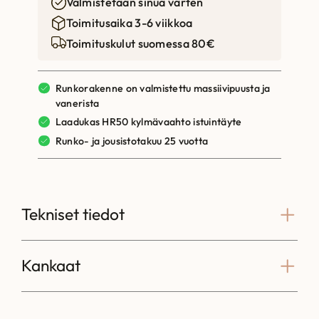
Valmistetaan sinua varten
Toimitusaika 3-6 viikkoa
Toimituskulut suomessa 80€
Runkorakenne on valmistettu massiivipuusta ja
vanerista
Laadukas HR50 kylmävaahto istuintäyte
Runko- ja jousistotakuu 25 vuotta
Tekniset tiedot
Kankaat