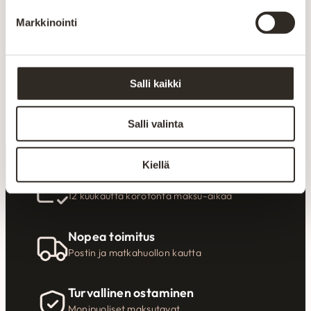
Liity uutiskirjeen tilaajaksi
Markkinointi
Salli kaikki
Liity
Salli valinta
Kiellä
Koroton rahoitus
12 kuukautta korotonta maksu-aikaa
Nopea toimitus
Postin ja matkahuollon kautta
Turvallinen ostaminen
Monipuoliset maksutavat