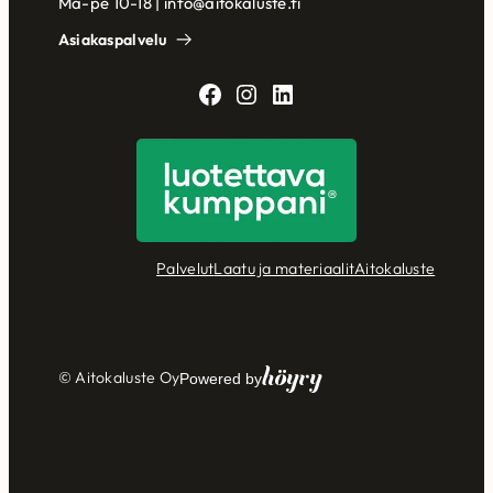
Ma-pe 10-18 | info@aitokaluste.fi
Asiakaspalvelu
Facebook
Instagram
LinkedIn
Palvelut
Laatu ja materiaalit
Aitokaluste
Höyry
© Aitokaluste Oy
Powered by