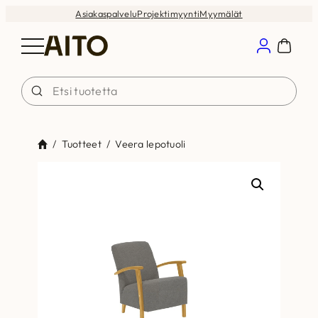
Siirry
Asiakaspalvelu
Projektimyynti
Myymälät
sisältöön
/
Tuotteet
/
Veera lepotuoli