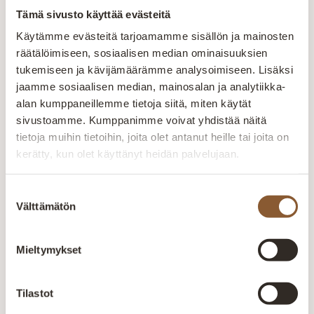
Tämä sivusto käyttää evästeitä
Jokainen huonekalu valmistetaan huolellisesti
kokeneiden ammattilaisten käsissä. Laatu näkyy
Käytämme evästeitä tarjoamamme sisällön ja mainosten
rakenteissa, materiaaleissa ja viimeistellyissä
räätälöimiseen, sosiaalisen median ominaisuuksien
yksityiskohdissa.
tukemiseen ja kävijämäärämme analysoimiseen. Lisäksi
jaamme sosiaalisen median, mainosalan ja analytiikka-
Valmistetaan Kainuussa Suomessa
alan kumppaneillemme tietoja siitä, miten käytät
sivustoamme. Kumppanimme voivat yhdistää näitä
Aitokalusteen huonekalut valmistetaan Kajaanin
tietoja muihin tietoihin, joita olet antanut heille tai joita on
tehtaalla alusta loppuun. Oma tuotanto mahdollistaa
laadun valvonnan ja tuotteiden räätälöinnin
kerätty, kun olet käyttänyt heidän palvelujaan.
asiakkaiden tarpeisiin.
Suostumuksen
Välttämätön
valinta
Mieltymykset
Inspiraatiota
tilaratkaisuihin
Tilastot