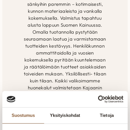
sänkyihin paremmin – kotimaisesti,
kunnon materiaaleista ja vankalla
kokemuksella. Valmistus tapahtuu
alusta loppuun Suomen Kainuussa.
Omalla tuotannolla pystytään
seuraamaan laatua ja varmistamaan
tuotteiden kestävyys. Henkilökunnan
ammattitaidolla ja vuosien
kokemuksella pyritään kuuntelemaan
ja räätälöimään tuotteet asiakkaiden
toiveiden mukaan. Yksilöllisesti- tilaan
kuin tilaan. Kaikki valikoimamme
huonekalut valmistetaan Kajaanin
tehtaalla. Aitokalusteelle myönnetty
Avainlippu-merkki kertoo Suomessa
valmistetuista tuotteista. Pidämme
ylpeästi yllä suomalaisen työn lippua.
Suostumus
Yksityiskohdat
Tietoja
Suomalaista laatutyötä