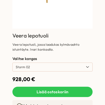
Veera lepotuoli
Veera lepotuoli, jossa laadukas kylmävaahto
istuintäyte. Inari kankaalla.
Valitse kangas
928,00
€
Lisää ostoskoriin