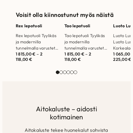
Voisit olla kiinnostunut myös näistä
Rex lepotuoli
Tao lepotuoli
Luoto Lux
Rex lepotuoli Tyylikäs
Tao lepotuoli Tyylikäs
Luoto Lux 
ja modernilla
ja modernilla
Luoto Lux 
tunnelmalla varustettu
tunnelmalla varustettu
Korkealaa
1 815,00
€
–
2
1 815,00
€
–
2
1 065,00
Rex lepotuoli tarjoaa
Tao lepotuoli tarjoaa
täytteet 
118,00
€
118,00
€
225,00
€
korkeatasoista
korkeatasoista
materiaal
mukavuutta ja tukea.
mukavuutta ja tukea.
istumismu
Valmistettu Suomessa.
Valmistettu Suomessa.
Kankaina v
Teräsrunko/valettu
Teräsrunko/valettu
ihastuttav
polyuretaanista
polyuretaanista
Diamonds
Runko- ja…
Pyörivällä
mekanismilla…
Aitokaluste – aidosti
kotimainen
Aitokaluste tekee huonekalut sohvista