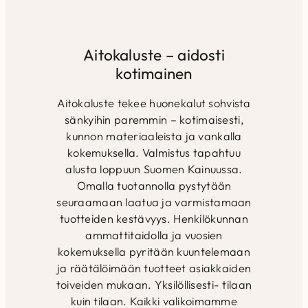
Portaattomasti
HR50 kylmävaahto
massiiviko
toimiva
istuintäyte…
kertopuus
kaksimoottorinen
Istuinpeh
sähkösäätö, jonka…
Aitokaluste – aidosti
kotimainen
Aitokaluste tekee huonekalut sohvista
sänkyihin paremmin – kotimaisesti,
kunnon materiaaleista ja vankalla
kokemuksella. Valmistus tapahtuu
alusta loppuun Suomen Kainuussa.
Omalla tuotannolla pystytään
seuraamaan laatua ja varmistamaan
tuotteiden kestävyys. Henkilökunnan
ammattitaidolla ja vuosien
kokemuksella pyritään kuuntelemaan
ja räätälöimään tuotteet asiakkaiden
toiveiden mukaan. Yksilöllisesti- tilaan
kuin tilaan. Kaikki valikoimamme