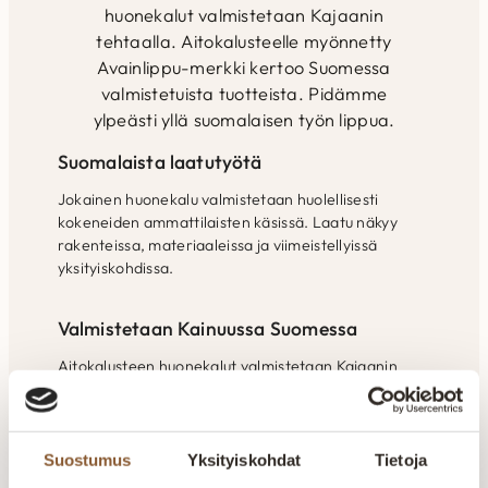
huonekalut valmistetaan Kajaanin
tehtaalla. Aitokalusteelle myönnetty
Avainlippu-merkki kertoo Suomessa
valmistetuista tuotteista. Pidämme
ylpeästi yllä suomalaisen työn lippua.
Suomalaista laatutyötä
Jokainen huonekalu valmistetaan huolellisesti
kokeneiden ammattilaisten käsissä. Laatu näkyy
rakenteissa, materiaaleissa ja viimeistellyissä
yksityiskohdissa.
Valmistetaan Kainuussa Suomessa
Aitokalusteen huonekalut valmistetaan Kajaanin
tehtaalla alusta loppuun. Oma tuotanto mahdollistaa
laadun valvonnan ja tuotteiden räätälöinnin
asiakkaiden tarpeisiin.
Suostumus
Yksityiskohdat
Tietoja