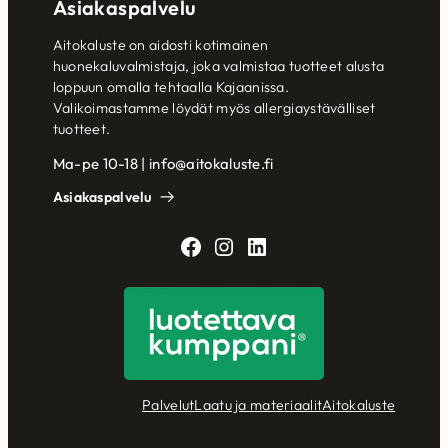
Asiakaspalvelu
Aitokaluste on aidosti kotimainen
huonekaluvalmistaja, joka valmistaa tuotteet alusta
loppuun omalla tehtaalla Kajaanissa.
Valikoimastamme löydät myös allergiaystävälliset
tuotteet.
Ma-pe 10-18 | info@aitokaluste.fi
Asiakaspalvelu
Facebook
Instagram
LinkedIn
Palvelut
Laatu ja materiaalit
Aitokaluste