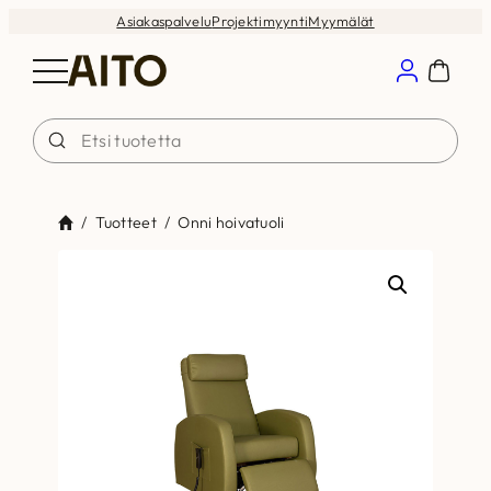
Siirry
Asiakaspalvelu
Projektimyynti
Myymälät
sisältöön
/
Tuotteet
/
Onni hoivatuoli