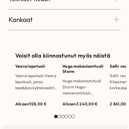
Kankaat
Voisit olla kiinnostunut myös näistä
Veera lepotuoli
Hugo mekanismituoli
Safir recl
Storm
Veera lepotuoli Veera
Safir recl
Hugo mekanismituoli
lepotuoli, jossa
Klassinen 
Storm Hugo-
laadukas kylmävaahto
korkeasel
mekanismituoli
istuintäyte. Inari
lepotuoli, 
yhdistää kotimaisen
kankaalla.
pyörivällä
Alkaen
928,00
€
Alkaen
3 240,00
€
2 861,00
laadun ja modernin
Runkorakenne on
mekanismi
mukavuuden –
valmistettu
Valmistet
sähkösäätöinen ja
massiivipuusta ja
Runkorak
akkukäyttöinen tuoli.
vanerista Laadukas
valmistett