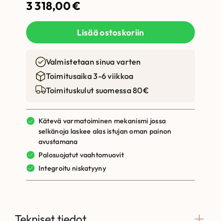
3 318,00
€
Lisää ostoskoriin
Valmistetaan sinua varten
Toimitusaika 3-6 viikkoa
Toimituskulut suomessa 80€
Kätevä varmatoiminen mekanismi jossa
selkänoja laskee alas istujan oman painon
avustamana
Palosuojatut vaahtomuovit
Integroitu niskatyyny
Tekniset tiedot