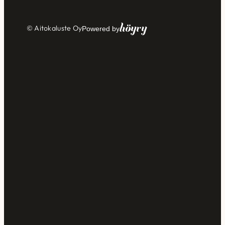
Höyry
© Aitokaluste Oy
Powered by