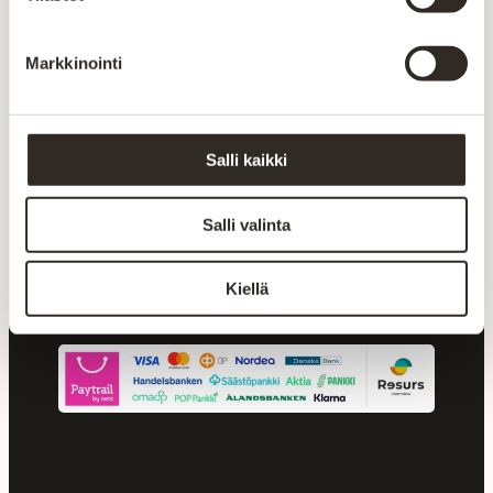
Nopea toimitus
Markkinointi
Postin ja matkahuollon kautta
Turvallinen ostaminen
Salli kaikki
Monipuoliset maksutavat
Salli valinta
Kiellä
Maksutavat