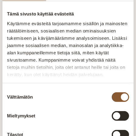
Tämä sivusto käyttää evästeitä
Käytämme evästeitä tarjoamamme sisällön ja mainosten
Inspiraatiota
räätälöimiseen, sosiaalisen median ominaisuuksien
tilaratkaisuihin
tukemiseen ja kävijämäärämme analysoimiseen. Lisäksi
jaamme sosiaalisen median, mainosalan ja analytiikka-
alan kumppaneillemme tietoja siitä, miten käytät
Liity uutiskirjeen tilaajaksi
sivustoamme. Kumppanimme voivat yhdistää näitä
tietoja muihin tietoihin, joita olet antanut heille tai joita on
kerätty, kun olet käyttänyt heidän palvelujaan.
Liity
Suostumuksen
Välttämätön
valinta
Mieltymykset
Koroton rahoitus
12 kuukautta korotonta maksu-aikaa
Tilastot