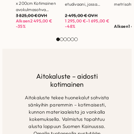
x 200cm Kotimainen
etudivaani, jossa
metrisohv
avokulmasohva
divaaniosa
tilaan kuin
3 825,00
€
OVH
2 495,00
€
OVH
irrotettavilla istuin- ja
vaihdettavissa
Runkorak
Alkaen
2 495,00
€
1 295,00
€
–
1 695,00
€
selkätyynyillä.
puolelta toiselle.
valmistett
-35%
-48%
Alkaen
1 
Runkorakenne on
Runkorakenne on
tammesta
valmistettu
valmistettu
Istuinpeh
massiivipuusta ja
massiivipuusta ja
HR50-
kertopuusta
kertopuusta
erikoiski
Selkätyynyjen
Selkätyynyjen
Selkäpeh
täytteenä
täytteenä
untuva/po
allergiaystävällistä…
allergiaystävällistä
Runko- ja
Eco…
jousistot
Aitokaluste – aidosti
kotimainen
Aitokaluste tekee huonekalut sohvista
sänkyihin paremmin – kotimaisesti,
kunnon materiaaleista ja vankalla
kokemuksella. Valmistus tapahtuu
alusta loppuun Suomen Kainuussa.
Omalla tuotannolla pystytään