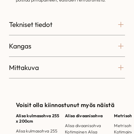
poistaa pintapaineen, edistäen rentoutumista.
Tekniset tiedot
Kangas
Mittakuva
Voisit olla kiinnostunut myös näistä
Alisa kulmasohva 255
Alisa divaanisohva
Metrisoh
Ale!
Ale!
x 200cm
Alisa divaanisohva
Metrisohv
Alisa kulmasohva 255
Kotimainen Alisa
Kotimaine