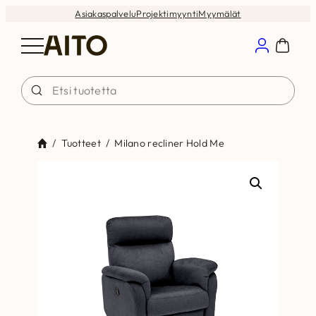
Siirry
Asiakaspalvelu
Projektimyynti
Myymälät
sisältöön
/
Tuotteet
/
Milano recliner Hold Me