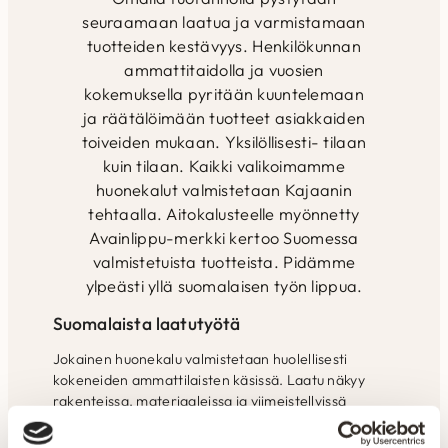
seuraamaan laatua ja varmistamaan
tuotteiden kestävyys. Henkilökunnan
ammattitaidolla ja vuosien
kokemuksella pyritään kuuntelemaan
ja räätälöimään tuotteet asiakkaiden
toiveiden mukaan. Yksilöllisesti- tilaan
kuin tilaan. Kaikki valikoimamme
huonekalut valmistetaan Kajaanin
tehtaalla. Aitokalusteelle myönnetty
Avainlippu-merkki kertoo Suomessa
valmistetuista tuotteista. Pidämme
ylpeästi yllä suomalaisen työn lippua.
Suomalaista laatutyötä
Jokainen huonekalu valmistetaan huolellisesti
kokeneiden ammattilaisten käsissä. Laatu näkyy
rakenteissa, materiaaleissa ja viimeistellyissä
yksityiskohdissa.