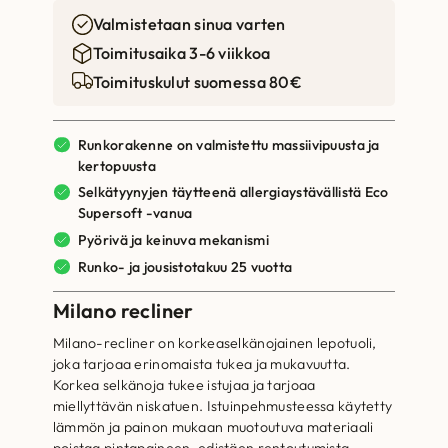
Valmistetaan sinua varten
Toimitusaika 3-6 viikkoa
Toimituskulut suomessa 80€
Runkorakenne on valmistettu massiivipuusta ja
kertopuusta
Selkätyynyjen täytteenä allergiaystävällistä Eco
Supersoft -vanua
Pyörivä ja keinuva mekanismi
Runko- ja jousistotakuu 25 vuotta
Milano recliner
Milano-recliner on korkeaselkänojainen lepotuoli,
joka tarjoaa erinomaista tukea ja mukavuutta.
Korkea selkänoja tukee istujaa ja tarjoaa
miellyttävän niskatuen. Istuinpehmusteessa käytetty
lämmön ja painon mukaan muotoutuva materiaali