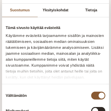
Valmistetaan Kainuussa Suomessa
Suostumus
Yksityiskohdat
Tietoja
Aitokalusteen huonekalut valmistetaan Kajaanin
tehtaalla alusta loppuun. Oma tuotanto mahdollistaa
laadun valvonnan ja tuotteiden räätälöinnin
Tämä sivusto käyttää evästeitä
asiakkaiden tarpeisiin.
Käytämme evästeitä tarjoamamme sisällön ja mainosten
räätälöimiseen, sosiaalisen median ominaisuuksien
tukemiseen ja kävijämäärämme analysoimiseen. Lisäksi
jaamme sosiaalisen median, mainosalan ja analytiikka-
alan kumppaneillemme tietoja siitä, miten käytät
Inspiraatiota
sivustoamme. Kumppanimme voivat yhdistää näitä
tietoja muihin tietoihin, joita olet antanut heille tai joita on
tilaratkaisuihin
kerätty, kun olet käyttänyt heidän palvelujaan.
Liity uutiskirjeen tilaajaksi
Suostumuksen
Välttämätön
valinta
Mieltymykset