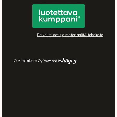
Palvelut
Laatu ja materiaalit
Aitokaluste
Höyry
© Aitokaluste Oy
Powered by