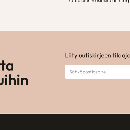
räätälöinnin asiakkaiden tarp
Liity uutiskirjeen tilaaj
ota
uihin