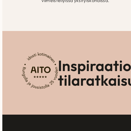
viimeistellyissä yksityiskohdissa.
Inspiraati
tilaratkais