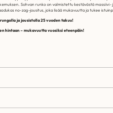
emuksen. Sohvan runko on valmistettu kestävästä massiivi- j
n
n
laadukas no-zag-jousitus, joka lisää mukavuutta ja tukee istui
t
:
 rungolla ja jousistolla 25 vuoden takuu!
een hintaan – mukavuutta vuosiksi eteenpäin!
a
1
o
3
l
9
i
5
:
,
2
0
1
0