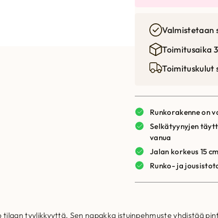
e
n
Valmistetaan 
r
e
Toimitusaika 3
ä
n
Toimituskulut
i
h
n
i
Runkorakenne on va
Selkätyynyjen täytt
e
n
vanua
Jalan korkeus 15 c
n
t
Runko- ja jousistot
h
a
i
o
uo tilaan tyylikkyyttä. Sen napakka istuinpehmuste yhdistää 