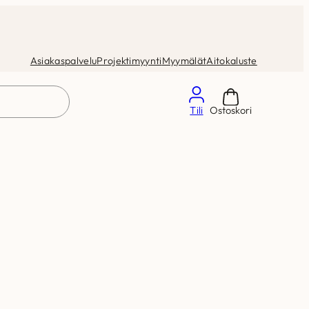
Asiakaspalvelu
Projektimyynti
Myymälät
Aitokaluste