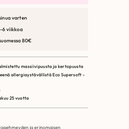
sinua varten
-6 viikkoa
 suomessa 80€
lmistettu massiivipuusta ja kertopuusta
eenä allergiaystävällistä Eco Supersoft -
m
akuu 25 vuotta
pintapehmeyden ja erinomaisen