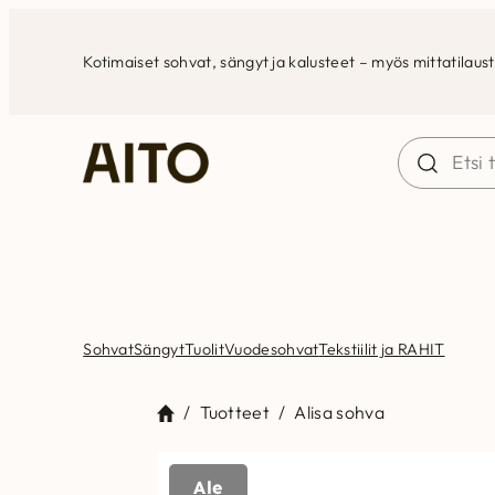
Siirry
sisältöön
Kotimaiset sohvat, sängyt ja kalusteet – myös mittatilaus
Sohvat
Sängyt
Tuolit
Vuodesohvat
Tekstiilit ja RAHIT
/
Tuotteet
/
Alisa sohva
Ale