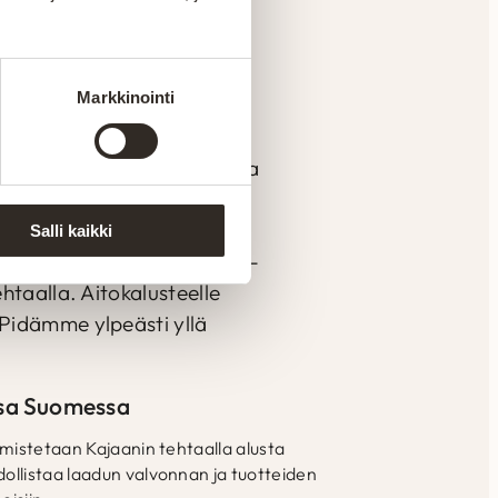
en
Markkinointi
n materiaaleista ja vankalla
a tuotannolla pystytään
mattitaidolla ja vuosien
Salli kaikki
den mukaan. Yksilöllisesti-
htaalla. Aitokalusteelle
Pidämme ylpeästi yllä
ssa Suomessa
mistetaan Kajaanin tehtaalla alusta
llistaa laadun valvonnan ja tuotteiden