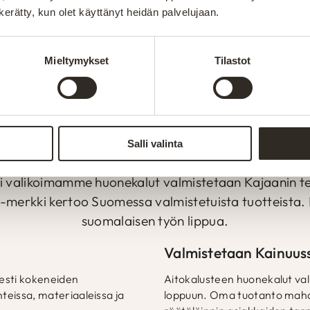
n kerätty, kun olet käyttänyt heidän palvelujaan.
itokaluste – aidosti kotimain
Mieltymykset
Tilastot
t sohvista sänkyihin paremmin – kotimaisesti, kunno
s tapahtuu alusta loppuun Suomen Kainuussa. Omall
rmistamaan tuotteiden kestävyys. Henkilökunnan am
Salli valinta
telemaan ja räätälöimään tuotteet asiakkaiden toivei
kki valikoimamme huonekalut valmistetaan Kajaanin te
-merkki kertoo Suomessa valmistetuista tuotteista. 
suomalaisen työn lippua.
Valmistetaan Kainuu
sesti kokeneiden
Aitokalusteen huonekalut val
teissa, materiaaleissa ja
loppuun. Oma tuotanto mahdo