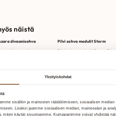
7
0
€
myös näistä
,
.
zara divaanisohva
Pilvi sohva modulit Storm
0
zara divaanisohva
Pilvi sohvamoduulit Storm Pilvi 
zara divaanisohva on
sohva muodostuu 3 erilaisesta
0
ssa valmistettu tyylikäs
moduulista; 1-istuttava,
, jossa on irrotettavat
kulmapala sekä rahi. Rahikokoj
en
6 955,00
€
975,00
€
–
1 470,00
€
yynyt ja kiinteät
on saatavilla eri kokoisina
Yksityiskohdat
ntyynyt. Runkorakenne on
riippuen rahin…
stettu massiivipuusta…
€
itä
.
mme sisällön ja mainosten räätälöimiseen, sosiaalisen median
iseen. Lisäksi jaamme sosiaalisen median, mainosalan ja analy
, miten käytät sivustoamme. Kumppanimme voivat yhdistää näitä t