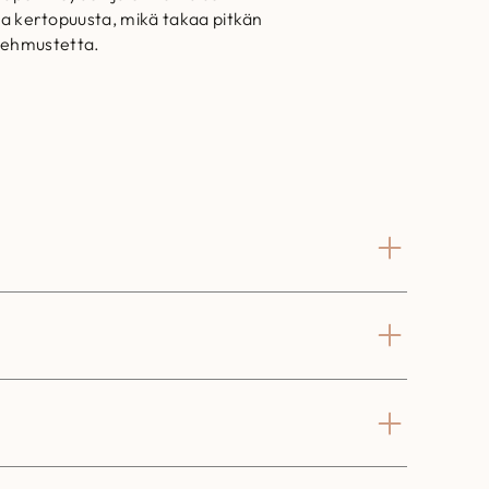
a kertopuusta, mikä takaa pitkän
npehmustetta.