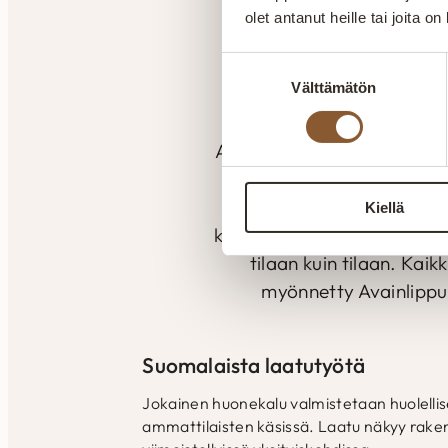
olet antanut heille tai joita o
Suostumuksen
A
Välttämätön
valinta
Aitokaluste tekee huonekalu
kokemuksella. Valmistu
seuraamaan laatua ja va
Kiellä
kokemuksella pyritään kuun
tilaan kuin tilaan. Kai
myönnetty Avainlippu
Suomalaista laatutyötä
Jokainen huonekalu valmistetaan huolelli
ammattilaisten käsissä. Laatu näkyy raken