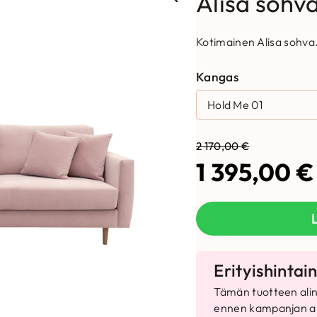
Alisa sohv
Kotimainen Alisa sohva
Kangas
2 170,00
€
A
N
1 395,00
€
l
y
k
k
u
y
p
i
Tämän tuotteen alin
ennen kampanjan al