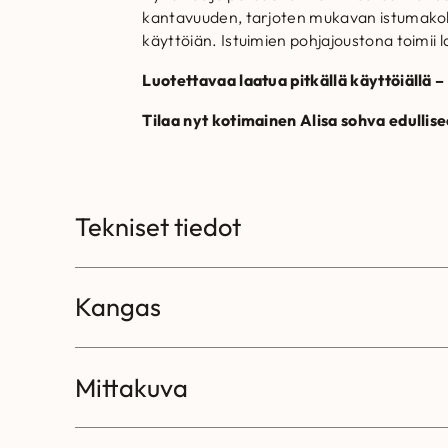
kantavuuden, tarjoten mukavan istumakok
käyttöiän. Istuimien pohjajoustona toimii 
Luotettavaa laatua pitkällä käyttöiällä –
Tilaa nyt kotimainen Alisa sohva edullis
Tekniset tiedot
Kangas
Mittakuva