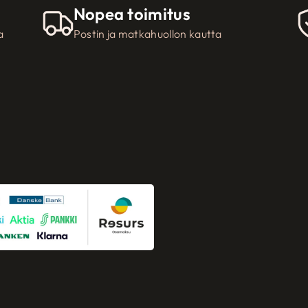
Nopea toimitus
a
Postin ja matkahuollon kautta