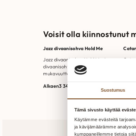
Voisit olla kiinnostunut 
Jazz divaanisohva Hold Me
Catan
Jazz divaanisohva Hold Me Jazz-
Catan
divaanisohva tarjoaa tyyliä ja
Catan
mukavuutta. Divaanin kätisyys
Suome
on valittavissa. Valmistettu
sohva
Alkaen
3 345,00
€
Alka
Suomessa. Runkorakenne on
selkät
Suostumus
valmistettu massiivipuusta ja…
istui
valmi
Tämä sivusto käyttää eväste
Käytämme evästeitä tarjoama
ja kävijämäärämme analysoim
kumppaneillemme tietoja siitä