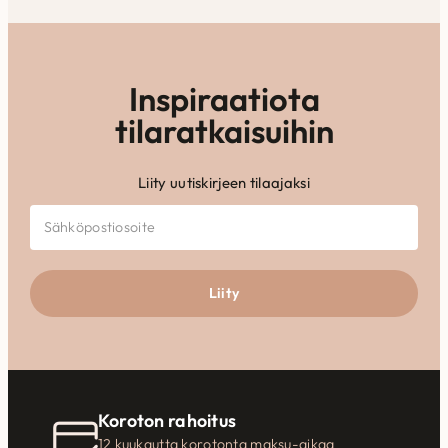
Inspiraatiota
tilaratkaisuihin
Liity uutiskirjeen tilaajaksi
Liity
Koroton rahoitus
12 kuukautta korotonta maksu-aikaa