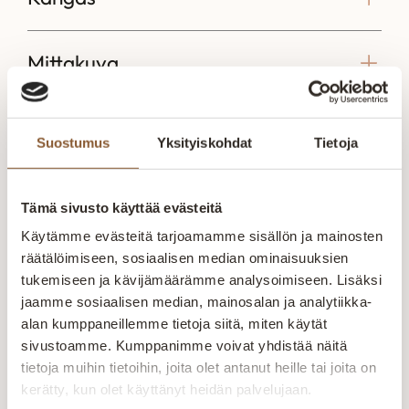
Mittakuva
Suostumus
Yksityiskohdat
Tietoja
Voisit olla kiinnostunut myös näistä
Tämä sivusto käyttää evästeitä
Fast vuodesohva
Fast vuodesohva
Fast L vu
Storm
Storm
Käytämme evästeitä tarjoamamme sisällön ja mainosten
Fast vuodesohva
Fast vuodesohva
Fast L vu
räätälöimiseen, sosiaalisen median ominaisuuksien
Kotimainen Fast
Storm Kotimainen
Storm Kot
vuodesohva
tukemiseen ja kävijämäärämme analysoimiseen. Lisäksi
Fast vuodesohva
Fast vuod
kädenkäänteessä
jaamme sosiaalisen median, mainosalan ja analytiikka-
3 235,00
€
–
4
2 830,00
€
–
3
2 830,00
kädenkäänteessä
kädenkää
avattavalla
alan kumppaneillemme tietoja siitä, miten käytät
490,00
€
570,00
€
570,00
€
avattavalla
avattavall
vuodemekanismilla.
sivustoamme. Kumppanimme voivat yhdistää näitä
vuodemekanismilla.
vuodemeka
Runkorakenne on
tietoja muihin tietoihin, joita olet antanut heille tai joita on
Runkorakenne on
Runkorak
valmistettu
kerätty, kun olet käyttänyt heidän palvelujaan.
valmistettu
valmistett
massiivipuusta ja