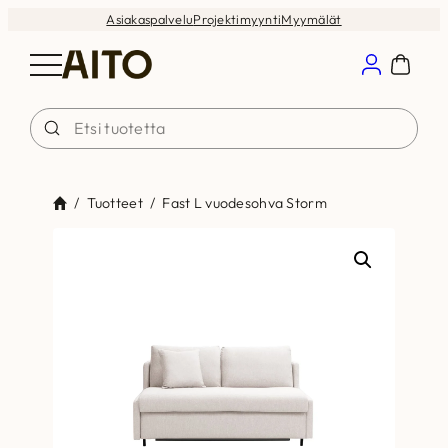
Siirry
Asiakaspalvelu
Projektimyynti
Myymälät
sisältöön
/
Tuotteet
/
Fast L vuodesohva Storm