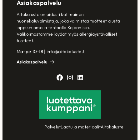
Asiakaspalvelu
Aitokaluste on aidosti kotimainen
huonekaluvalmistaja, joka valmistaa tuotteet alusta
loppuun omalla tehtaalla Kajaanissa.
Valikoimastamme löydät myös allergiaystävälliset
tuotteet.
Ma-pe 10-18 | info@aitokaluste.fi
Asiakaspalvelu
Facebook
Instagram
LinkedIn
Palvelut
Laatu ja materiaalit
Aitokaluste