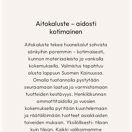
massiivipuusta ja
massiivipuusta ja
kertopuus
kertopuusta
kertopuusta
Helppokäy
Helppokäyttöinen ja
Selkätyynyjen
kestävä m
kestävä mekanismi
täytteenä
Saatavan
Aitokaluste – aidosti
Saatavana…
allergiaystävällistä
kotimainen
Eco…
Aitokaluste tekee huonekalut sohvista
sänkyihin paremmin – kotimaisesti,
kunnon materiaaleista ja vankalla
kokemuksella. Valmistus tapahtuu
alusta loppuun Suomen Kainuussa.
Omalla tuotannolla pystytään
seuraamaan laatua ja varmistamaan
tuotteiden kestävyys. Henkilökunnan
ammattitaidolla ja vuosien
kokemuksella pyritään kuuntelemaan
ja räätälöimään tuotteet asiakkaiden
toiveiden mukaan. Yksilöllisesti- tilaan
kuin tilaan. Kaikki valikoimamme