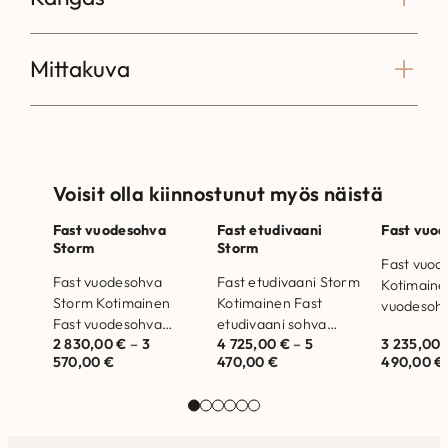
Mittakuva
Voisit olla kiinnostunut myös näistä
Fast vuodesohva
Fast etudivaani
Fast vuo
Storm
Storm
Fast vuod
Fast vuodesohva
Fast etudivaani Storm
Kotimaine
Storm Kotimainen
Kotimainen Fast
vuodesoh
Fast vuodesohva
etudivaani sohva
kädenkää
2 830,00
€
–
3
4 725,00
€
–
5
3 235,00
kädenkäänteessä
kädenkäänteessä
avattavall
570,00
€
470,00
€
490,00
€
avattavalla
avattavalla
vuodemeka
vuodemekanismilla.
vuodemekanismilla.
Runkorak
Runkorakenne on
Runkorakenne on
valmistett
valmistettu
valmistettu
massiivipu