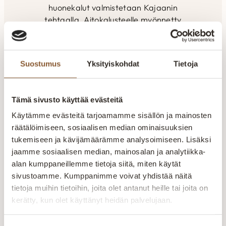
huonekalut valmistetaan Kajaanin
tehtaalla. Aitokalusteelle myönnetty
Avainlippu-merkki kertoo Suomessa
valmistetuista tuotteista. Pidämme
ylpeästi yllä suomalaisen työn lippua.
Suostumus
Yksityiskohdat
Tietoja
Suomalaista laatutyötä
Jokainen huonekalu valmistetaan huolellisesti
Tämä sivusto käyttää evästeitä
kokeneiden ammattilaisten käsissä. Laatu näkyy
rakenteissa, materiaaleissa ja viimeistellyissä
Käytämme evästeitä tarjoamamme sisällön ja mainosten
yksityiskohdissa.
räätälöimiseen, sosiaalisen median ominaisuuksien
tukemiseen ja kävijämäärämme analysoimiseen. Lisäksi
Valmistetaan Kainuussa Suomessa
jaamme sosiaalisen median, mainosalan ja analytiikka-
alan kumppaneillemme tietoja siitä, miten käytät
Aitokalusteen huonekalut valmistetaan Kajaanin
sivustoamme. Kumppanimme voivat yhdistää näitä
tehtaalla alusta loppuun. Oma tuotanto mahdollistaa
tietoja muihin tietoihin, joita olet antanut heille tai joita on
laadun valvonnan ja tuotteiden räätälöinnin
kerätty, kun olet käyttänyt heidän palvelujaan.
asiakkaiden tarpeisiin.