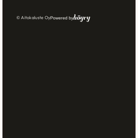
Höyry
© Aitokaluste Oy
Powered by