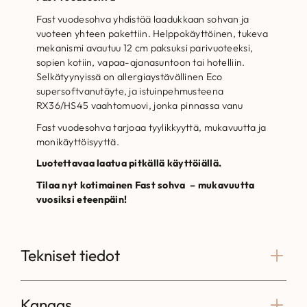
Fast vuodesohva yhdistää laadukkaan sohvan ja
vuoteen yhteen pakettiin. Helppokäyttöinen, tukeva
mekanismi avautuu 12 cm paksuksi parivuoteeksi,
sopien kotiin, vapaa-ajanasuntoon tai hotelliin.
Selkätyynyissä on allergiaystävällinen Eco
supersoftvanutäyte, ja istuinpehmusteena
RX36/HS45 vaahtomuovi, jonka pinnassa vanu
Fast vuodesohva tarjoaa tyylikkyyttä, mukavuutta ja
monikäyttöisyyttä.
Luotettavaa laatua pitkällä käyttöiällä.
Tilaa nyt kotimainen Fast sohva – mukavuutta
vuosiksi eteenpäin!
Tekniset tiedot
Kangas