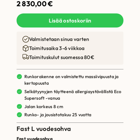
2 830,00
€
Lisää ostoskoriin
Valmistetaan sinua varten
Toimitusaika 3-6 viikkoa
Toimituskulut suomessa 80€
Runkorakenne on valmistettu massiivipuusta ja
kertopuusta
Selkätyynyjen täytteenä allergiaystävällistä Eco
Supersoft -vanua
Jalan korkeus 8 cm
Runko- ja jousistotakuu 25 vuotta
Fast L vuodesohva
Fast vuodesohva