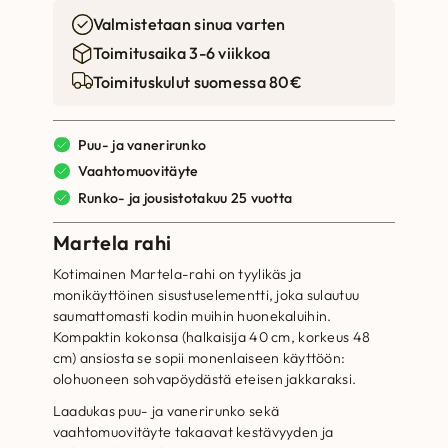
Valmistetaan sinua varten
Toimitusaika 3-6 viikkoa
Toimituskulut suomessa 80€
Puu- ja vanerirunko
Vaahtomuovitäyte
Runko- ja jousistotakuu 25 vuotta
Martela rahi
Kotimainen Martela-rahi on tyylikäs ja
monikäyttöinen sisustuselementti, joka sulautuu
saumattomasti kodin muihin huonekaluihin.
Kompaktin kokonsa (halkaisija 40 cm, korkeus 48
cm) ansiosta se sopii monenlaiseen käyttöön:
olohuoneen sohvapöydästä eteisen jakkaraksi.
Laadukas puu- ja vanerirunko sekä
vaahtomuovitäyte takaavat kestävyyden ja