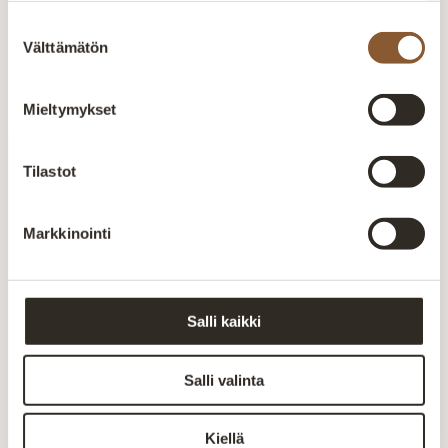
tehtaalla alusta loppuun. Oma tuotanto mahdollistaa
Suostumuksen
laadun valvonnan ja tuotteiden räätälöinnin
Välttämätön
valinta
asiakkaiden tarpeisiin.
Mieltymykset
Tilastot
Inspiraatiota
tilaratkaisuihin
Markkinointi
Liity uutiskirjeen tilaajaksi
Salli kaikki
Salli valinta
Liity
Kiellä