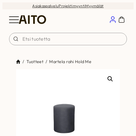
Siirry
Asiakaspalvelu
Projektimyynti
Myymälät
sisältöön
/
Tuotteet
/
Martela rahi Hold Me