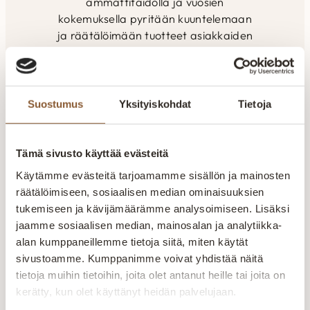
ammattitaidolla ja vuosien
kokemuksella pyritään kuuntelemaan
ja räätälöimään tuotteet asiakkaiden
toiveiden mukaan. Yksilöllisesti- tilaan
kuin tilaan. Kaikki valikoimamme
huonekalut valmistetaan Kajaanin
tehtaalla. Aitokalusteelle myönnetty
Suostumus
Yksityiskohdat
Tietoja
Avainlippu-merkki kertoo Suomessa
valmistetuista tuotteista. Pidämme
ylpeästi yllä suomalaisen työn lippua.
Tämä sivusto käyttää evästeitä
Käytämme evästeitä tarjoamamme sisällön ja mainosten
Suomalaista laatutyötä
räätälöimiseen, sosiaalisen median ominaisuuksien
Jokainen huonekalu valmistetaan huolellisesti
tukemiseen ja kävijämäärämme analysoimiseen. Lisäksi
kokeneiden ammattilaisten käsissä. Laatu näkyy
jaamme sosiaalisen median, mainosalan ja analytiikka-
rakenteissa, materiaaleissa ja viimeistellyissä
alan kumppaneillemme tietoja siitä, miten käytät
yksityiskohdissa.
sivustoamme. Kumppanimme voivat yhdistää näitä
tietoja muihin tietoihin, joita olet antanut heille tai joita on
Valmistetaan Kainuussa Suomessa
kerätty, kun olet käyttänyt heidän palvelujaan.
Aitokalusteen huonekalut valmistetaan Kajaanin