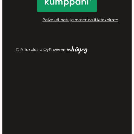
Palvelut
Laatu ja materiaalit
Aitokaluste
Höyry
© Aitokaluste Oy
Powered by