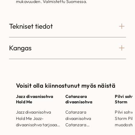
mukavuuden. Valmistettu Suomessa.
Tekniset tiedot
Kangas
Voisit olla kiinnostunut myös näistä
Jazz divaanisohva
Catanzara
Pilvi soh
Hold Me
divaanisohva
Storm
Jazz divaanisohva
Catanzara
Pilvi sohv
Hold Me Jazz-
divaanisohva
Storm Pilv
divaanisohva tarjoaa
Catanzara
muodostu
tyyliä ja mukavuutta.
divaanisohva on
erilaisest