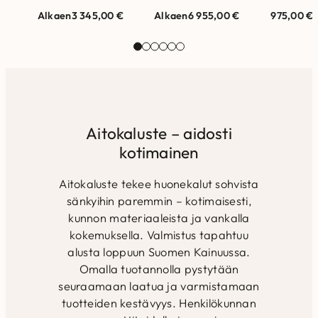
Divaanin kätisyys on
Suomessa valmistettu
1-istuttav
Alkaen
3 345,00
€
Alkaen
6 955,00
€
975,00
€
valittavissa.
tyylikäs sohva, jossa
sekä rahi.
Valmistettu Suomessa.
on irrotettavat
on saatavil
Runkorakenne on
selkätyynyt ja kiinteät
kokoisina 
valmistettu
istuintyynyt.
rahin…
massiivipuusta ja…
Runkorakenne on
valmistettu
massiivipuusta…
Aitokaluste – aidosti
kotimainen
Aitokaluste tekee huonekalut sohvista
sänkyihin paremmin – kotimaisesti,
kunnon materiaaleista ja vankalla
kokemuksella. Valmistus tapahtuu
alusta loppuun Suomen Kainuussa.
Omalla tuotannolla pystytään
seuraamaan laatua ja varmistamaan
tuotteiden kestävyys. Henkilökunnan