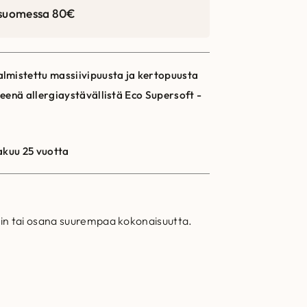
 suomessa 80€
lmistettu massiivipuusta ja kertopuusta
eenä allergiaystävällistä Eco Supersoft -
akuu 25 vuotta
ksin tai osana suurempaa kokonaisuutta.