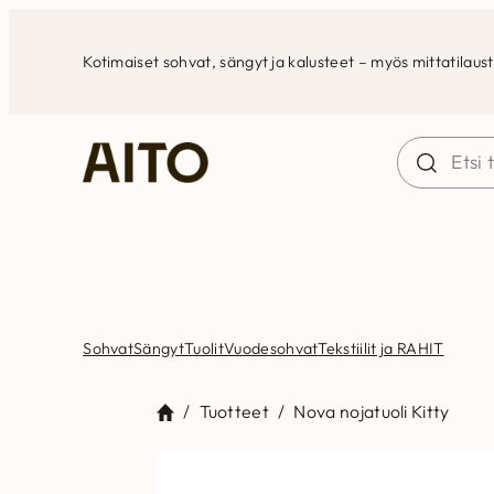
Siirry
sisältöön
Kotimaiset sohvat, sängyt ja kalusteet – myös mittatilaus
Sohvat
Sängyt
Tuolit
Vuodesohvat
Tekstiilit ja RAHIT
/
Tuotteet
/
Nova nojatuoli Kitty