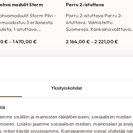
 sohva modulit Storm
Parru 2-istuttava
 sohvamoduulit Storm Pilvi -
Parru 2-istuttava Parru 2-
 muodostuu 3 erilaisesta
istuttava. Valmistettu
lista; 1-istuttava,
Suomessa. Kankaina valittavis
pala sekä rahi. Rahikokoja
pehmeän pörröiset Loft tai
00
€
–
1 470,00
€
2 164,00
€
–
2 221,00
€
tavilla eri kokoisina
Poodle. Runkorakenne on
uen rahin…
valmistettu massiivipuusta ja
kertopuusta Selkätyynyjen…
Yksityiskohdat
itä
itokaluste – aidosti kotimain
mme sisällön ja mainosten räätälöimiseen, sosiaalisen median
iseen. Lisäksi jaamme sosiaalisen median, mainosalan ja analy
, miten käytät sivustoamme. Kumppanimme voivat yhdistää näitä t