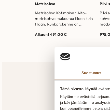
Metrisohva
Pilvi
Metrisohva Kotimainen Aito-
Pilvi
metrisohva mukautuu tilaan kuin
sohva
tilaan. Runkorakenne on
moduu
valmistettu aidosta tammesta
kulma
Alkaen
1 491,00
€
975,
Istuinpehmusteena HR50-
on saa
erikoiskimmovaahto
riipp
Selkäpehmusteena
untuva/polyestervanu Runko- ja
jousistotakuu 25…
Suostumus
Tämä sivusto käyttää eväste
A
Käytämme evästeitä tarjoama
ja kävijämäärämme analysoim
kumppaneillemme tietoja siitä