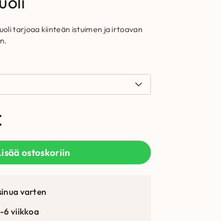
uoli
li tarjoaa kiinteän istuimen ja irtoavan
n.
€
Lisää ostoskoriin
sinua varten
-6 viikkoa