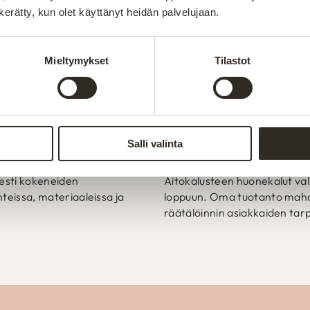
t sohvista sänkyihin paremmin – kotimaisesti, kunno
n kerätty, kun olet käyttänyt heidän palvelujaan.
s tapahtuu alusta loppuun Suomen Kainuussa. Omall
rmistamaan tuotteiden kestävyys. Henkilökunnan am
Mieltymykset
Tilastot
telemaan ja räätälöimään tuotteet asiakkaiden toivei
kki valikoimamme huonekalut valmistetaan Kajaanin te
-merkki kertoo Suomessa valmistetuista tuotteista. 
suomalaisen työn lippua.
Salli valinta
Valmistetaan Kainuu
sesti kokeneiden
Aitokalusteen huonekalut val
teissa, materiaaleissa ja
loppuun. Oma tuotanto mahdo
räätälöinnin asiakkaiden tarp