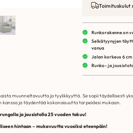
Toimituskulut
Runkorakenne on va
Selkätyynyjen täytt
vanua
Jalan korkeus 6 cm
Runko- ja jousistot
ista muunneltavuutta ja tyylikkyyttä. Se sopii täydellisesti y
n kanssa ja täydentää kokonaisuutta tarpeidesi mukaan.
 rungolla ja jousistolla 25 vuoden takuu!
lliseen hintaan – mukavuutta vuosiksi eteenpäin!