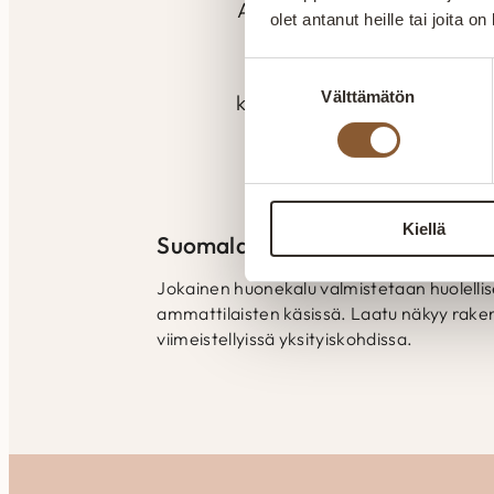
Aitokaluste tekee huonekalu
olet antanut heille tai joita o
kokemuksella. Valmistu
seuraamaan laatua ja va
Suostumuksen
Välttämätön
valinta
kokemuksella pyritään kuun
tilaan kuin tilaan. Kai
myönnetty Avainlippu
Kiellä
Suomalaista laatutyötä
Jokainen huonekalu valmistetaan huolelli
ammattilaisten käsissä. Laatu näkyy raken
viimeistellyissä yksityiskohdissa.