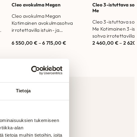
Cleo avokulma Megan
Cleo 3-istuttava so
Me
Cleo avokulma Megan
Cleo 3-istuttava so
Kotimainen avokulmasohva
Me Kotimainen 3-is
sa
irrotettavilla istuin- ja
sohva irrotettavilla i
selkätyynyillä. Valmistettu
6 550,00
€
–
6 715,00
€
selkätyynyillä. Valm
2 460,00
€
–
2 62
Suomessa. Runkorakenne on
Suomessa. Runkora
valmistettu massiivipuusta ja
valmistettu massiivi
kertopuusta Selkätyynyjen
kertopuusta…
täytteenä allergiaystävällistä…
Tietoja
en
 ominaisuuksien tukemiseen
tiikka-alan
ietoja muihin tietoihin, joita