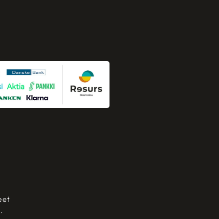
eet
.