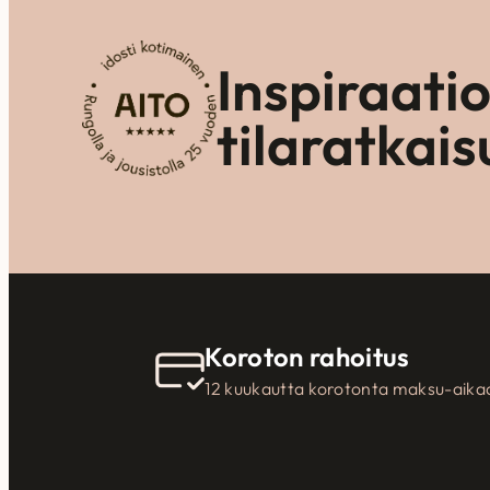
Inspiraati
tilaratkais
Koroton rahoitus
12 kuukautta korotonta maksu-aika