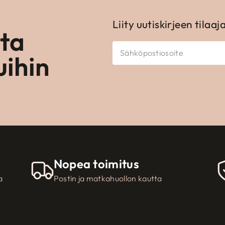
Liity uutiskirjeen tilaaj
ota
uihin
Nopea toimitus
a
Postin ja matkahuollon kautta