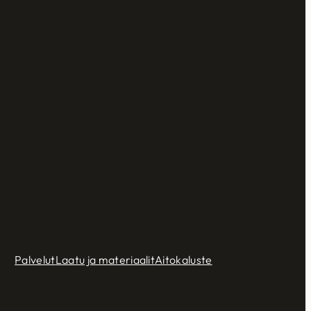
Palvelut
Laatu ja materiaalit
Aitokaluste