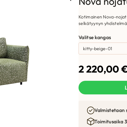
Nova nojat
Kotimainen Nova-nojatuo
selkätyynyn yhdistelmä
Valitse kangas
2 220,00
Valmistetaan 
Toimitusaika 3