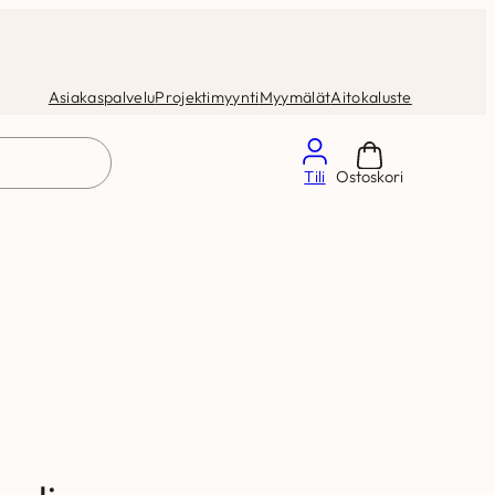
Asiakaspalvelu
Projektimyynti
Myymälät
Aitokaluste