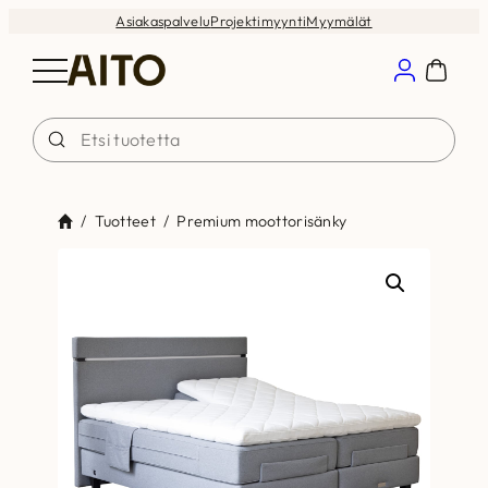
Siirry
Asiakaspalvelu
Projektimyynti
Myymälät
sisältöön
/
Tuotteet
/
Premium moottorisänky