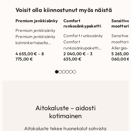
Voisit olla kiinnostunut myös näistä
Premium jenkkisänky
Comfort
Sensitive
runkosänkypaketti
moottori
Premium jenkkisänky
Comfort runkosänky
Sensitive 
Premium jenkkisänky
Comfort
moottoris
kolminkertaisella
runkosänkypaketti
Allergia-,
pussijousistolla ja duo
4 655,00
€
–
8
2 040,00
€
–
3
5 265,00
tarjoaa mukavuutta
astmaliit
kääntöpatjoilla.
775,00
€
635,00
€
060,00
€
laadukkaalla
Sensitive
Valmistettu Suomessa.
pussijousistolla.
moottoris
Runkorakenne on
Valmistettu Suomessa.
säädettävi
valmistettu
Runkorakenne on
joustosäle
massiivipuusta
valmistettu
Valmistet
Laadukas saksalainen
massiivipuusta ja
Runkorak
yksittäispakattu
kertopuusta Laadukas
valmistett
pussijousisto…
saksalainen
massiivipu
Aitokaluste – aidosti
yksittäispakattu
kertopuust
kotimainen
pussijousisto…
…
Aitokaluste tekee huonekalut sohvista