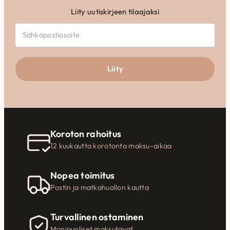
Liity uutiskirjeen tilaajaksi
Liity
Koroton rahoitus
12 kuukautta korotonta maksu-aikaa
Nopea toimitus
Postin ja matkahuollon kautta
Turvallinen ostaminen
Monipuoliset maksutavat