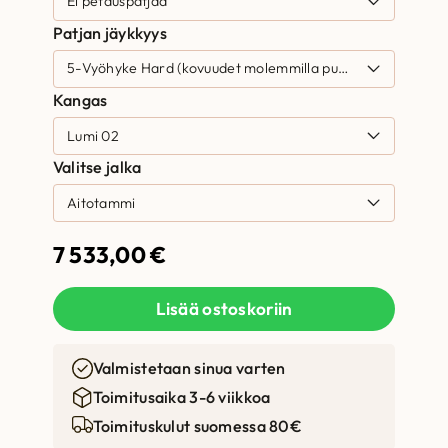
Patjan jäykkyys
Kangas
Valitse jalka
7 533,00
€
Lisää ostoskoriin
Valmistetaan sinua varten
Toimitusaika 3-6 viikkoa
Toimituskulut suomessa 80€