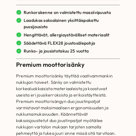
Runkorakenne on valmistettu massiivipuusta
Laadukas saksalainen yksittäispakattu
pussijousisto
Hengittävät, allergiaystävälliset materiaalit
Säädettävä FLEX28 joustosälepohja
Runko- ja jousistotakuu 25 vuotta
Premium moottorisänky
Premium moottorisänky täyttää vaativammankin
nukkujan toiveet. Sänky on valmistettu
korkealuokkaisista materiaaleista ja koostuvat
useista eri jousikerroksista ja erikoistäytteistä.
Premium moottorisängyn duo joustinpatjat
varmistavat maksimaalisen ergonomisuuden ja
nukkumamukavuuden. Käännettävät
kaksoisjousitetut duo joustinpatjat myötäilee
nukkujan vartalon mukaan tarjoten samalla
pehmeyttä ja tukea juuri sinne missä sitä tarvitaan.