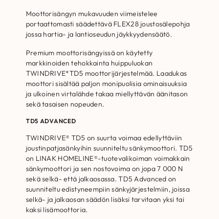
Moottorisängyn mukavuuden viimeistelee
portaattomasti säädettävä FLEX28 joustosälepohja
jossa hartia- ja lantioseudun jäykkyydensäätö.
Premium moottorisängyissä on käytetty
markkinoiden tehokkainta huippuluokan
TWINDRIVE*TD5 moottorijärjestelmää. Laadukas
moottori sisältää paljon monipuolisia ominaisuuksia
ja ulkoinen virtalähde takaa miellyttävän äänitason
sekä tasaisen nopeuden.
TD5 ADVANCED
TWINDRIVE® TD5 on suurta voimaa edellyttäviin
joustinpatjasänkyihin suunniteltu sänkymoottori. TD5
on LINAK HOMELINE®-tuotevalikoiman voimakkain
sänkymoottori ja sen nostovoima on jopa 7 000 N
sekä selkä- että jalkaosassa. TD5 Advanced on
suunniteltu edistyneempiin sänkyjärjestelmiin, joissa
selkä- ja jalkaosan säädön lisäksi tarvitaan yksi tai
kaksi lisämoottoria.