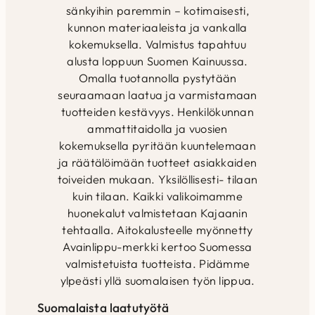
sänkyihin paremmin – kotimaisesti,
kunnon materiaaleista ja vankalla
kokemuksella. Valmistus tapahtuu
alusta loppuun Suomen Kainuussa.
Omalla tuotannolla pystytään
seuraamaan laatua ja varmistamaan
tuotteiden kestävyys. Henkilökunnan
ammattitaidolla ja vuosien
kokemuksella pyritään kuuntelemaan
ja räätälöimään tuotteet asiakkaiden
toiveiden mukaan. Yksilöllisesti- tilaan
kuin tilaan. Kaikki valikoimamme
huonekalut valmistetaan Kajaanin
tehtaalla. Aitokalusteelle myönnetty
Avainlippu-merkki kertoo Suomessa
valmistetuista tuotteista. Pidämme
ylpeästi yllä suomalaisen työn lippua.
Suomalaista laatutyötä