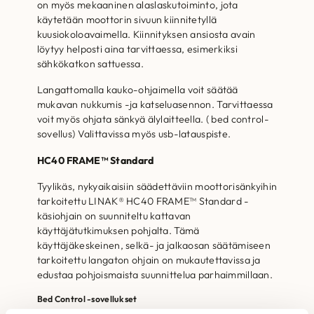
on myös mekaaninen alaslaskutoiminto, jota
käytetään moottorin sivuun kiinnitetyllä
kuusiokoloavaimella. Kiinnityksen ansiosta avain
löytyy helposti aina tarvittaessa, esimerkiksi
sähkökatkon sattuessa.
Langattomalla kauko-ohjaimella voit säätää
mukavan nukkumis -ja katseluasennon. Tarvittaessa
voit myös ohjata sänkyä älylaitteella. ( bed control-
sovellus) Valittavissa myös usb-latauspiste.
HC40 FRAME™ Standard
Tyylikäs, nykyaikaisiin säädettäviin moottorisänkyihin
tarkoitettu LINAK® HC40 FRAME™ Standard -
käsiohjain on suunniteltu kattavan
käyttäjätutkimuksen pohjalta. Tämä
käyttäjäkeskeinen, selkä- ja jalkaosan säätämiseen
tarkoitettu langaton ohjain on mukautettavissa ja
edustaa pohjoismaista suunnittelua parhaimmillaan.
Bed Control -sovellukset