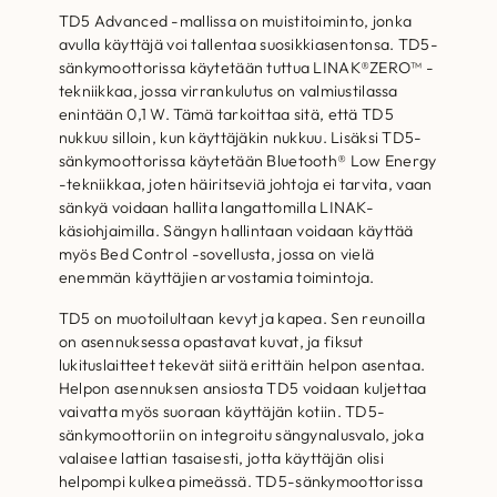
TD5 Advanced -mallissa on muistitoiminto, jonka
avulla käyttäjä voi tallentaa suosikkiasentonsa. TD5-
sänkymoottorissa käytetään tuttua LINAK®ZERO™ -
tekniikkaa, jossa virrankulutus on valmiustilassa
enintään 0,1 W. Tämä tarkoittaa sitä, että TD5
nukkuu silloin, kun käyttäjäkin nukkuu. Lisäksi TD5-
sänkymoottorissa käytetään Bluetooth® Low Energy
-tekniikkaa, joten häiritseviä johtoja ei tarvita, vaan
sänkyä voidaan hallita langattomilla LINAK-
käsiohjaimilla. Sängyn hallintaan voidaan käyttää
myös Bed Control -sovellusta, jossa on vielä
enemmän käyttäjien arvostamia toimintoja.
TD5 on muotoilultaan kevyt ja kapea. Sen reunoilla
on asennuksessa opastavat kuvat, ja fiksut
lukituslaitteet tekevät siitä erittäin helpon asentaa.
Helpon asennuksen ansiosta TD5 voidaan kuljettaa
vaivatta myös suoraan käyttäjän kotiin. TD5-
sänkymoottoriin on integroitu sängynalusvalo, joka
valaisee lattian tasaisesti, jotta käyttäjän olisi
helpompi kulkea pimeässä. TD5-sänkymoottorissa