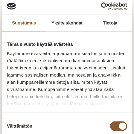
Bed Control™ -sovellus on kehitetty LINAK®-
moottoreilla ja LINAK Bluetooth® -sovittimella tai
TWINDRIVE® TD4/TD5-järjestelmällä varustettujen
Suostumus
Yksityiskohdat
Tietoja
kotisänkyjen säätämiseen. Sovellus sisältää samat
toiminnot kuin tavallinen käsiohjain, ja sen avulla
käyttäjät voivat säätää sänkyään tabletilla tai
älypuhelimella. Käyttäjän on helppo asentaa sovellus
Tämä sivusto käyttää evästeitä
vaiheittain etenevän opastuksen avulla. Sovelluksen
Käytämme evästeitä tarjoamamme sisällön ja mainosten
grafiikka muuttuu siihen yhdistetyn tuotteen
mukaisesti. Kun sovellus on yhdistetty TD5
räätälöimiseen, sosiaalisen median ominaisuuksien
Advanced -moottoriin, näytössä näkyy neljä
tukemiseen ja kävijämäärämme analysoimiseen. Lisäksi
muistipaikkaa.
jaamme sosiaalisen median, mainosalan ja analytiikka-
alan kumppaneillemme tietoja siitä, miten käytät
Saksalainen yksittäispakattu pussijousitus, joka
sivustoamme. Kumppanimme voivat yhdistää näitä
mukautuu täysin vartalon pituuden ja painon mukaan
tietoja muihin tietoihin, joita olet antanut heille tai joita on
antaen pintapehmeyttä ja tukevuutta samaan
aikaan. Tasainen painojakauma kaikkialla
kerätty, kun olet käyttänyt heidän palvelujaan.
tasaamassa pintapaineen ja riittävän tukevuuden
kaikissa nukkuma-asennoissa.
Suostumuksen
Pakettiin on valittavissa suosituimmista
Välttämätön
valinta
petauspatjoistamme joko hahlollinen profiloitu