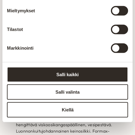
erx40 tai hahlollinen formax memory petauspatja.
Mieltymykset
Sensitive petauspatja ERX40, 7/9cm.
Profiloitu erikoiskylmävaahtomuovi, pitkäikäinen ja
Tilastot
kimmoisa.Kovuusasteelta pehmeä Sensitive -
mallistomme on suunniteltu yhteistyössä Suomen
Allergia-, iho- ja astmaliiton kanssa, ja ne täyttävät
Markkinointi
kaikki petauspatjalle asetetut vaativat kriteerit.
Sensitive -mallisto sopii allergisille, puhtautta ja
laatua arvostaville nukkujille. -Erittäin hengittävä
viskoosikangaspäällinen, vesipestävä. -Profiloitu
Salli kaikki
ERX 40 kg erikoiskylmävaahtomuovi.
Memory-petauspatja, 7/9 cm.
Salli valinta
Profiloitu Formax, kestävä ja
muotoutuva.Kovuusasteelta pehmeä ja muotoutuva
Kiellä
orofiloitu Formax 65kg Lämmön ja painon mukaan
muotoutuva viscoelastinen erikoistäyte Erittäin
hengittävä viskoosikangaspäällinen, vesipestävä.
Luonnonkuitujohdannainen keinosilkki. Formax-