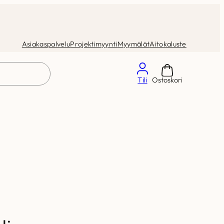
Asiakaspalvelu
Projektimyynti
Myymälät
Aitokaluste