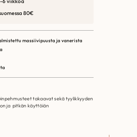
-6 viikkoa
 suomessa 80€
lmistettu massiivipuusta ja vanerista
ia
tta
tuinpehmusteet takaavat sekä tyylikkyyden
on ja pitkän käyttöiän