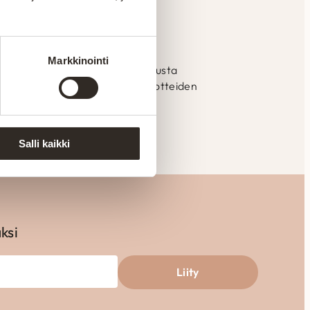
ssa Suomessa
Markkinointi
mistetaan Kajaanin tehtaalla alusta
llistaa laadun valvonnan ja tuotteiden
eisiin.
Salli kaikki
aksi
Liity