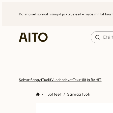
Siirry
sisältöön
Kotimaiset sohvat, sängyt ja kalusteet – myös mittatilaus
Sohvat
Sängyt
Tuolit
Vuodesohvat
Tekstiilit ja RAHIT
/
Tuotteet
/
Saimaa tuoli