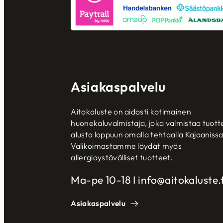
Asiakaspalvelu
Aitokaluste on aidosti kotimainen
huonekaluvalmistaja, joka valmistaa tuott
alusta loppuun omalla tehtaalla Kajaanissa
Valikoimastamme löydät myös
allergiaystävälliset tuotteet.
Ma-pe 10-18 I info@aitokaluste.f
Asiakaspalvelu