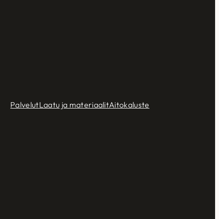
Palvelut
Laatu ja materiaalit
Aitokaluste