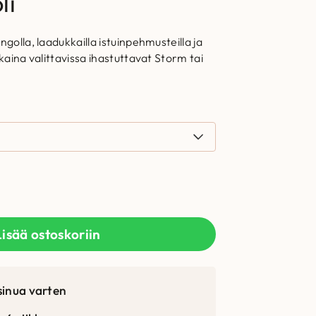
li
ngolla, laadukkailla istuinpehmusteilla ja
nkaina valittavissa ihastuttavat Storm tai
Lisää ostoskoriin
sinua varten