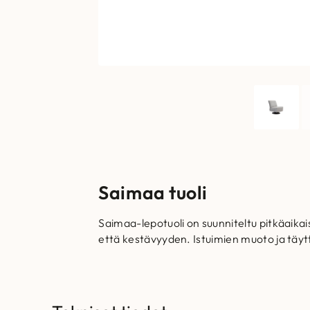
Saimaa tuoli
Saimaa-lepotuoli on suunniteltu pitkäaika
että kestävyyden. Istuimien muoto ja täyt