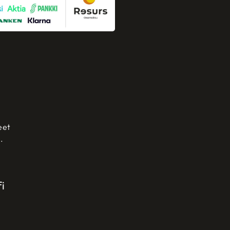
eet
.
i