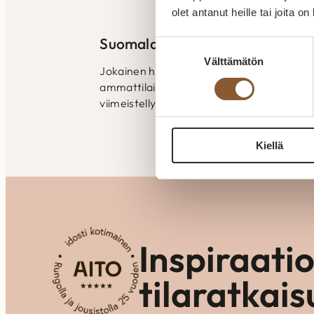
olet antanut heille tai joita o
Suomalaista laatutyötä
Suostumuksen
Välttämätön
valinta
Jokainen huonekalu valmistetaan huolelli
ammattilaisten käsissä. Laatu näkyy raken
viimeistellyissä yksityiskohdissa.
Kiellä
Inspiraati
tilaratkais