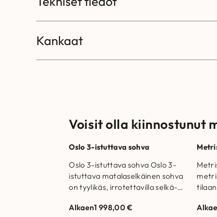
Tekniset tiedot
Kankaat
Voisit olla kiinnostunut 
Oslo 3-istuttava sohva
Metri
Oslo 3-istuttava sohva Oslo 3-
Metri
istuttava matalaselkäinen sohva
metri
on tyylikäs, irrotettavilla selkä-
tilaa
ja istuintyynyillä. Runkorakenne
valmi
Alkaen
1 998,00
€
Alka
on valmistettu massiivipuusta ja
Istu