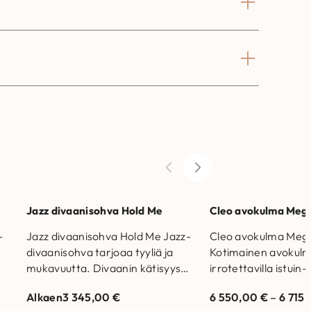
Jazz divaanisohva Hold Me
Cleo avokulma Meg
-
Jazz divaanisohva Hold Me Jazz-
Cleo avokulma Meg
divaanisohva tarjoaa tyyliä ja
Kotimainen avokul
mukavuutta. Divaanin kätisyys
irrotettavilla istuin- 
a
on valittavissa. Valmistettu
selkätyynyillä. Valm
Alkaen
3 345,00
€
6 550,00
€
–
6 715
Suomessa. Runkorakenne on
Suomessa. Runkora