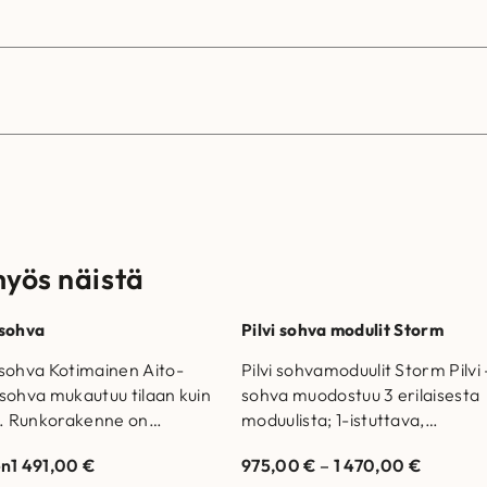
myös näistä
sohva
Pilvi sohva modulit Storm
sohva Kotimainen Aito-
Pilvi sohvamoduulit Storm Pilvi 
sohva mukautuu tilaan kuin
sohva muodostuu 3 erilaisesta
n. Runkorakenne on
moduulista; 1-istuttava,
stettu aidosta tammesta
kulmapala sekä rahi. Rahikokoj
en
1 491,00
€
975,00
€
–
1 470,00
€
inpehmusteena HR50-
on saatavilla eri kokoisina