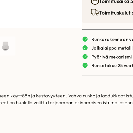
Toimitusaika 3
Toimituskulut
Runkorakenne on va
Jalkalaippa metall
Pyörivä mekanismi
Runkotakuu 25 vuo
iseen käyttöön ja kestävyyteen. Vahva runko ja laadukkaat is
teet on huolella valittu tarjoamaan erinomaisen istuma-asenn