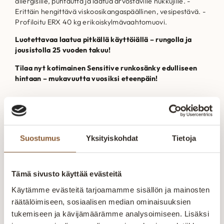
allergisille, puhtautta ja laatua arvostaville nukkujille. -
Erittäin hengittävä viskoosikangaspäällinen, vesipestävä. -
Profiloitu ERX 40 kg erikoiskylmävaahtomuovi.
Luotettavaa laatua pitkällä käyttöiällä – rungolla ja
jousistolla 25 vuoden takuu!
Tilaa nyt kotimainen Sensitive runkosänky edulliseen
hintaan – mukavuutta vuosiksi eteenpäin!
Tekniset tiedot
Suostumus
Yksityiskohdat
Tietoja
Kangas
Tämä sivusto käyttää evästeitä
Käytämme evästeitä tarjoamamme sisällön ja mainosten
räätälöimiseen, sosiaalisen median ominaisuuksien
tukemiseen ja kävijämäärämme analysoimiseen. Lisäksi
Voisit olla kiinnostunut myös näistä