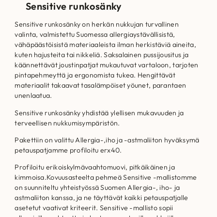
Sensitive runkosänky
Sensitive runkosänky on herkän nukkujan turvallinen
valinta, valmistettu Suomessa allergiaystävällisistä,
vähäpäästöisistä materiaaleista ilman herkistäviä aineita,
kuten hajusteita tai nikkeliä. Saksalainen pussijousitus ja
käännettävät joustinpatjat mukautuvat vartaloon, tarjoten
pintapehmeyttä ja ergonomista tukea. Hengittävät
materiaalit takaavat tasalämpöiset yöunet, parantaen
unenlaatua.
Sensitive runkosänky yhdistää ylellisen mukavuuden ja
terveellisen nukkumisympäristön.
Pakettiin on valittu Allergia-,iho ja -astmaliiton hyväksymä
petauspatjamme profiloitu erx40.
Profiloitu erikoiskylmävaahtomuovi, pitkäikäinen ja
kimmoisa.Kovuusasteelta pehmeä Sensitive -mallistomme
on suunniteltu yhteistyössä Suomen Allergia-, iho- ja
astmaliiton kanssa, ja ne täyttävät kaikki petauspatjalle
asetetut vaativat kriteerit. Sensitive -mallisto sopii