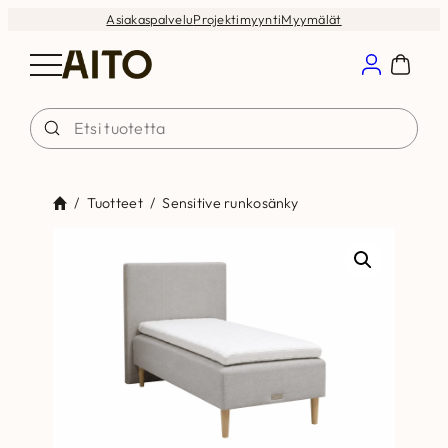
Siirry
Asiakaspalvelu
Projektimyynti
Myymälät
sisältöön
/
Tuotteet
/
Sensitive runkosänky