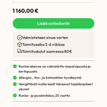
1 160,00
€
Lisää ostoskoriin
Valmistetaan sinua varten
Toimitusaika 3-6 viikkoa
Toimituskulut suomessa 80€
Runkorakenne on valmistettu massiivipuusta ja
kertopuusta
Allergia-, Iho- ja Astmaliiton hyväksymä
Hengittävät materiaalit takaavat tasalämpöiset
yöunet
Runko- ja jousistotakuu 25 vuotta