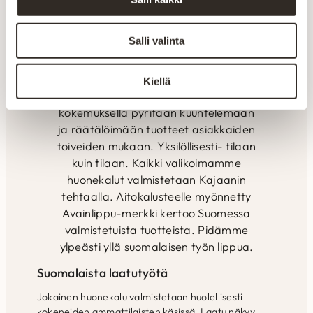
kokemuksella. Valmistus tapahtuu
alusta loppuun Suomen Kainuussa.
Salli valinta
Omalla tuotannolla pystytään
seuraamaan laatua ja varmistamaan
tuotteiden kestävyys. Henkilökunnan
Kiellä
ammattitaidolla ja vuosien
kokemuksella pyritään kuuntelemaan
ja räätälöimään tuotteet asiakkaiden
toiveiden mukaan. Yksilöllisesti- tilaan
kuin tilaan. Kaikki valikoimamme
huonekalut valmistetaan Kajaanin
tehtaalla. Aitokalusteelle myönnetty
Avainlippu-merkki kertoo Suomessa
valmistetuista tuotteista. Pidämme
ylpeästi yllä suomalaisen työn lippua.
Suomalaista laatutyötä
Jokainen huonekalu valmistetaan huolellisesti
kokeneiden ammattilaisten käsissä. Laatu näkyy