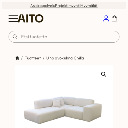
Siirry
Asiakaspalvelu
Projektimyynti
Myymälät
sisältöön
/
Tuotteet
/
Uno avokulma Chilla