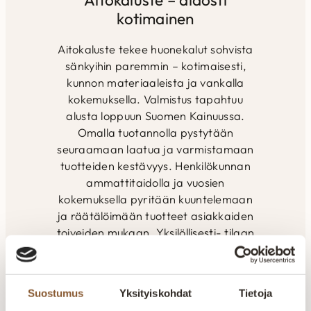
kotimainen
Aitokaluste tekee huonekalut sohvista
sänkyihin paremmin – kotimaisesti,
kunnon materiaaleista ja vankalla
kokemuksella. Valmistus tapahtuu
alusta loppuun Suomen Kainuussa.
Omalla tuotannolla pystytään
seuraamaan laatua ja varmistamaan
tuotteiden kestävyys. Henkilökunnan
ammattitaidolla ja vuosien
kokemuksella pyritään kuuntelemaan
ja räätälöimään tuotteet asiakkaiden
toiveiden mukaan. Yksilöllisesti- tilaan
kuin tilaan. Kaikki valikoimamme
huonekalut valmistetaan Kajaanin
tehtaalla. Aitokalusteelle myönnetty
Suostumus
Yksityiskohdat
Tietoja
Avainlippu-merkki kertoo Suomessa