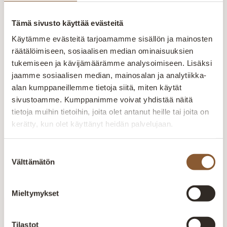
valmistetuista tuotteista. Pidämme
ylpeästi yllä suomalaisen työn lippua.
Tämä sivusto käyttää evästeitä
Suomalaista laatutyötä
Käytämme evästeitä tarjoamamme sisällön ja mainosten
räätälöimiseen, sosiaalisen median ominaisuuksien
Jokainen huonekalu valmistetaan huolellisesti
kokeneiden ammattilaisten käsissä. Laatu näkyy
tukemiseen ja kävijämäärämme analysoimiseen. Lisäksi
rakenteissa, materiaaleissa ja viimeistellyissä
jaamme sosiaalisen median, mainosalan ja analytiikka-
yksityiskohdissa.
alan kumppaneillemme tietoja siitä, miten käytät
sivustoamme. Kumppanimme voivat yhdistää näitä
Valmistetaan Kainuussa Suomessa
tietoja muihin tietoihin, joita olet antanut heille tai joita on
kerätty, kun olet käyttänyt heidän palvelujaan.
Aitokalusteen huonekalut valmistetaan Kajaanin
tehtaalla alusta loppuun. Oma tuotanto mahdollistaa
laadun valvonnan ja tuotteiden räätälöinnin
Suostumuksen
Välttämätön
asiakkaiden tarpeisiin.
valinta
Mieltymykset
Tilastot