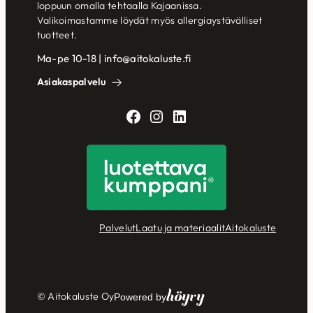
loppuun omalla tehtaalla Kajaanissa.
Valikoimastamme löydät myös allergiaystävälliset
tuotteet.
Ma-pe 10-18 | info@aitokaluste.fi
Asiakaspalvelu
Facebook
Instagram
LinkedIn
Palvelut
Laatu ja materiaalit
Aitokaluste
Höyry
© Aitokaluste Oy
Powered by