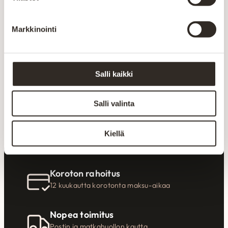
Inspiraatiota
tilaratkaisuihin
Markkinointi
Liity uutiskirjeen tilaajaksi
Salli kaikki
Salli valinta
Liity
Kiellä
Koroton rahoitus
12 kuukautta korotonta maksu-aikaa
Nopea toimitus
Postin ja matkahuollon kautta