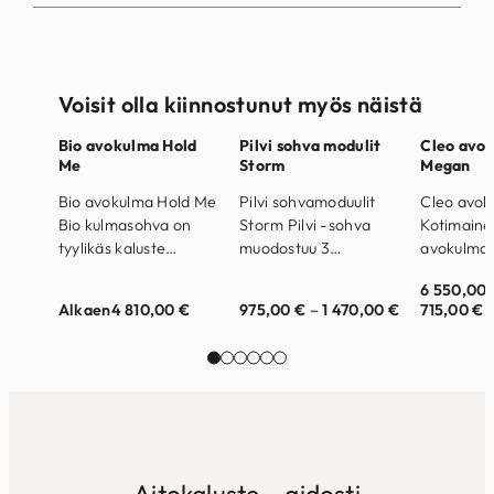
Voisit olla kiinnostunut myös näistä
Bio avokulma Hold
Pilvi sohva modulit
Cleo avo
Me
Storm
Megan
Bio avokulma Hold Me
Pilvi sohvamoduulit
Cleo avo
Bio kulmasohva on
Storm Pilvi -sohva
Kotimaine
tyylikäs kaluste
muodostuu 3
avokulma
kiinteillä istuin- ja
erilaisesta moduulista;
irrotettavi
6 550,00
selkätyynyillä.
1-istuttava, kulmapala
selkätyyny
Alkaen
4 810,00
€
975,00
€
–
1 470,00
€
715,00
€
Runkorakenne on
sekä rahi. Rahikokoja
Valmistet
valmistettu
on saatavilla eri
Runkorak
massiivipuusta ja
kokoisina riippuen
valmistett
kertopuusta Kiinteät…
rahin…
massiivipu
kertopuus
Selkätyyn
täytteenä
allergiays
Aitokaluste – aidosti