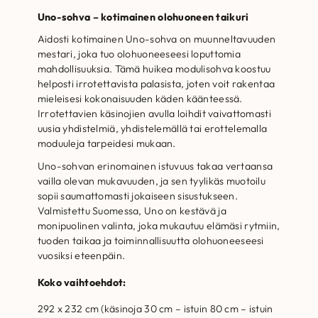
Uno-sohva – kotimainen olohuoneen taikuri
Aidosti kotimainen Uno-sohva on muunneltavuuden
mestari, joka tuo olohuoneeseesi loputtomia
mahdollisuuksia. Tämä huikea modulisohva koostuu
helposti irrotettavista palasista, joten voit rakentaa
mieleisesi kokonaisuuden käden käänteessä.
Irrotettavien käsinojien avulla loihdit vaivattomasti
uusia yhdistelmiä, yhdistelemällä tai erottelemalla
moduuleja tarpeidesi mukaan.
Uno-sohvan erinomainen istuvuus takaa vertaansa
vailla olevan mukavuuden, ja sen tyylikäs muotoilu
sopii saumattomasti jokaiseen sisustukseen.
Valmistettu Suomessa, Uno on kestävä ja
monipuolinen valinta, joka mukautuu elämäsi rytmiin,
tuoden taikaa ja toiminnallisuutta olohuoneeseesi
vuosiksi eteenpäin.
Koko vaihtoehdot:
292 x 232 cm (käsinoja 30 cm – istuin 80 cm – istuin