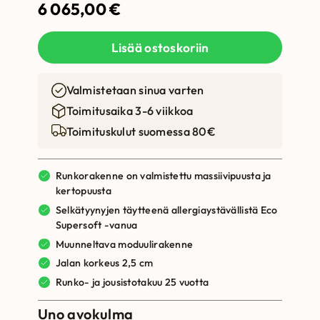
6 065,00
€
Lisää ostoskoriin
Valmistetaan sinua varten
Toimitusaika 3-6 viikkoa
Toimituskulut suomessa 80€
Runkorakenne on valmistettu massiivipuusta ja
kertopuusta
Selkätyynyjen täytteenä allergiaystävällistä Eco
Supersoft -vanua
Muunneltava moduulirakenne
Jalan korkeus 2,5 cm
Runko- ja jousistotakuu 25 vuotta
Uno avokulma