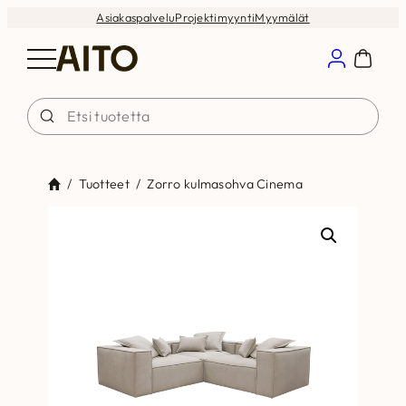
Siirry
Asiakaspalvelu
Projektimyynti
Myymälät
sisältöön
/
Tuotteet
/
Zorro kulmasohva Cinema