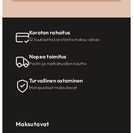
Koroton rahoitus
12 kuukautta korotonta maksu-aikaa
Nopea toimitus
Postin ja matkahuollon kautta
Turvallinen ostaminen
Monipuoliset maksutavat
Maksutavat