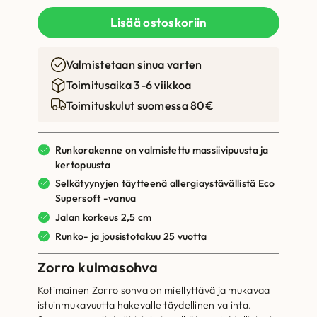
Lisää ostoskoriin
Valmistetaan sinua varten
Toimitusaika 3-6 viikkoa
Toimituskulut suomessa 80€
Runkorakenne on valmistettu massiivipuusta ja
kertopuusta
Selkätyynyjen täytteenä allergiaystävällistä Eco
Supersoft -vanua
Jalan korkeus 2,5 cm
Runko- ja jousistotakuu 25 vuotta
Zorro kulmasohva
Kotimainen Zorro sohva on miellyttävä ja mukavaa
istuinmukavuutta hakevalle täydellinen valinta.