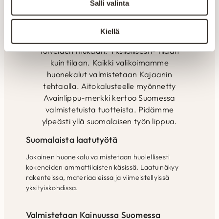
Salli valinta
tuotteiden kestävyys. Henkilökunnan
ammattitaidolla ja vuosien
kokemuksella pyritään kuuntelemaan
Kiellä
ja räätälöimään tuotteet asiakkaiden
toiveiden mukaan. Yksilöllisesti- tilaan
kuin tilaan. Kaikki valikoimamme
huonekalut valmistetaan Kajaanin
tehtaalla. Aitokalusteelle myönnetty
Avainlippu-merkki kertoo Suomessa
valmistetuista tuotteista. Pidämme
ylpeästi yllä suomalaisen työn lippua.
Suomalaista laatutyötä
Jokainen huonekalu valmistetaan huolellisesti
kokeneiden ammattilaisten käsissä. Laatu näkyy
rakenteissa, materiaaleissa ja viimeistellyissä
yksityiskohdissa.
Valmistetaan Kainuussa Suomessa