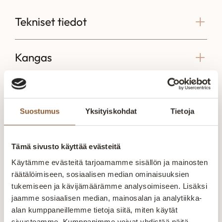
Tekniset tiedot
Kangas
Mittakuva
Suostumus
Yksityiskohdat
Tietoja
Tämä sivusto käyttää evästeitä
Voisit olla kiinnostunut myös näistä
Käytämme evästeitä tarjoamamme sisällön ja mainosten
Pilvi sohva modulit
Cleo avokulma
Bio avoku
räätälöimiseen, sosiaalisen median ominaisuuksien
Storm
Megan
Me
tukemiseen ja kävijämäärämme analysoimiseen. Lisäksi
jaamme sosiaalisen median, mainosalan ja analytiikka-
Pilvi sohvamoduulit
Cleo avokulma Megan
Bio avoku
Storm Pilvi -sohva
Kotimainen
Bio kulma
alan kumppaneillemme tietoja siitä, miten käytät
muodostuu 3
avokulmasohva
tyylikäs k
sivustoamme. Kumppanimme voivat yhdistää näitä