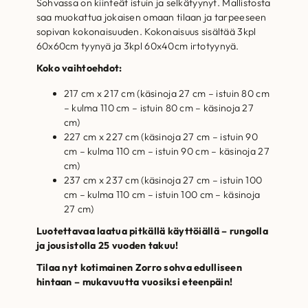
Sohvassa on kiinteät istuin ja selkätyynyt. Mallistosta
saa muokattua jokaisen omaan tilaan ja tarpeeseen
sopivan kokonaisuuden. Kokonaisuus sisältää 3kpl
60x60cm tyynyä ja 3kpl 60x40cm irtotyynyä.
Koko vaihtoehdot:
217 cm x 217 cm (käsinoja 27 cm – istuin 80 cm
– kulma 110 cm – istuin 80 cm – käsinoja 27
cm)
227 cm x 227 cm (käsinoja 27 cm – istuin 90
cm – kulma 110 cm – istuin 90 cm – käsinoja 27
cm)
237 cm x 237 cm (käsinoja 27 cm – istuin 100
cm – kulma 110 cm – istuin 100 cm – käsinoja
27 cm)
Luotettavaa laatua pitkällä käyttöiällä – rungolla
ja jousistolla 25 vuoden takuu!
Tilaa nyt kotimainen Zorro sohva edulliseen
hintaan – mukavuutta vuosiksi eteenpäin!