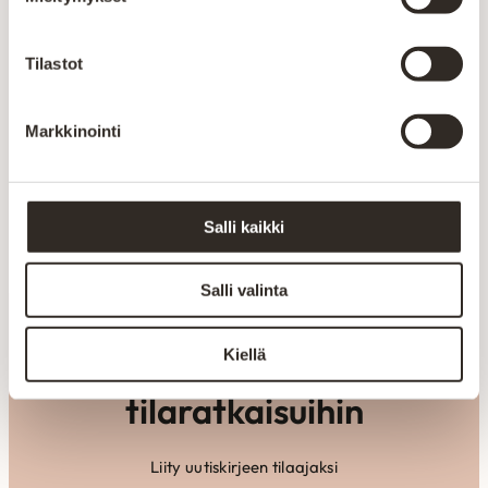
kokeneiden ammattilaisten käsissä. Laatu näkyy
rakenteissa, materiaaleissa ja viimeistellyissä
yksityiskohdissa.
Tilastot
Valmistetaan Kainuussa Suomessa
Markkinointi
Aitokalusteen huonekalut valmistetaan Kajaanin
tehtaalla alusta loppuun. Oma tuotanto mahdollistaa
laadun valvonnan ja tuotteiden räätälöinnin
asiakkaiden tarpeisiin.
Salli kaikki
Salli valinta
Kiellä
Inspiraatiota
tilaratkaisuihin
Liity uutiskirjeen tilaajaksi