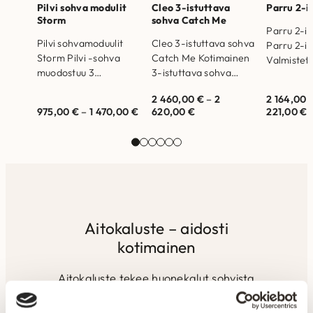
Pilvi sohva modulit
Cleo 3-istuttava
Parru 2-i
Storm
sohva Catch Me
Parru 2-is
Pilvi sohvamoduulit
Cleo 3-istuttava sohva
Parru 2-is
Storm Pilvi -sohva
Catch Me Kotimainen
Valmistet
muodostuu 3
3-istuttava sohva
Kankaina v
erilaisesta moduulista;
irrotettavilla istuin- ja
pehmeän p
2 460,00
€
–
2
2 164,00
1-istuttava, kulmapala
selkätyynyillä.
Loft tai P
975,00
€
–
1 470,00
€
620,00
€
221,00
€
sekä rahi. Rahikokoja
Valmistettu Suomessa.
Runkorak
on saatavilla eri
Runkorakenne on
valmistett
kokoisina riippuen
valmistettu
massiivipu
rahin…
massiivipuusta ja
kertopuus
kertopuusta…
Selkätyyn
Aitokaluste – aidosti
kotimainen
Aitokaluste tekee huonekalut sohvista
sänkyihin paremmin – kotimaisesti,
kunnon materiaaleista ja vankalla