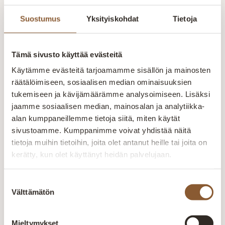
kokemuksella. Valmistus tapahtuu
Suostumus
Yksityiskohdat
Tietoja
alusta loppuun Suomen Kainuussa.
Omalla tuotannolla pystytään
seuraamaan laatua ja varmistamaan
Tämä sivusto käyttää evästeitä
tuotteiden kestävyys. Henkilökunnan
Käytämme evästeitä tarjoamamme sisällön ja mainosten
ammattitaidolla ja vuosien
räätälöimiseen, sosiaalisen median ominaisuuksien
kokemuksella pyritään kuuntelemaan
tukemiseen ja kävijämäärämme analysoimiseen. Lisäksi
ja räätälöimään tuotteet asiakkaiden
jaamme sosiaalisen median, mainosalan ja analytiikka-
toiveiden mukaan. Yksilöllisesti- tilaan
alan kumppaneillemme tietoja siitä, miten käytät
kuin tilaan. Kaikki valikoimamme
sivustoamme. Kumppanimme voivat yhdistää näitä
huonekalut valmistetaan Kajaanin
tietoja muihin tietoihin, joita olet antanut heille tai joita on
tehtaalla. Aitokalusteelle myönnetty
kerätty, kun olet käyttänyt heidän palvelujaan.
Avainlippu-merkki kertoo Suomessa
valmistetuista tuotteista. Pidämme
ylpeästi yllä suomalaisen työn lippua.
Suostumuksen
Välttämätön
valinta
Suomalaista laatutyötä
Jokainen huonekalu valmistetaan huolellisesti
Mieltymykset