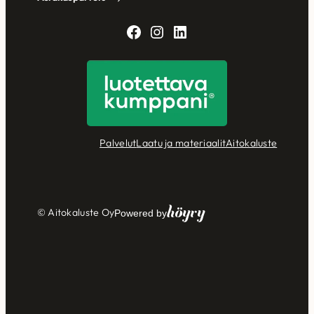
Facebook
Instagram
LinkedIn
Palvelut
Laatu ja materiaalit
Aitokaluste
Höyry
© Aitokaluste Oy
Powered by