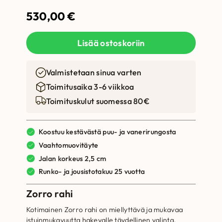
530,00
€
Lisää ostoskoriin
Valmistetaan sinua varten
Toimitusaika 3-6 viikkoa
Toimituskulut suomessa 80€
Koostuu kestävästä puu- ja vanerirungosta
Vaahtomuovitäyte
Jalan korkeus 2,5 cm
Runko- ja jousistotakuu 25 vuotta
Zorro rahi
Kotimainen Zorro rahi on miellyttävä ja mukavaa
istuinmukavuutta hakevalle täydellinen valinta.