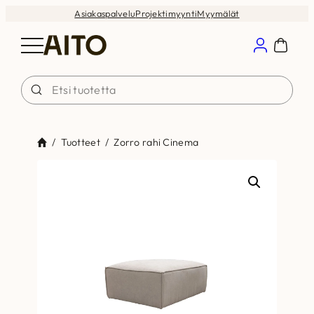
Siirry
Asiakaspalvelu
Projektimyynti
Myymälät
sisältöön
/
Tuotteet
/
Zorro rahi Cinema