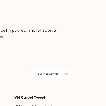
rpetin pyöreät matot sopivat
si.
VM Carpet Tweed
inen
VM Carpet Tweed Valitse Tweed-