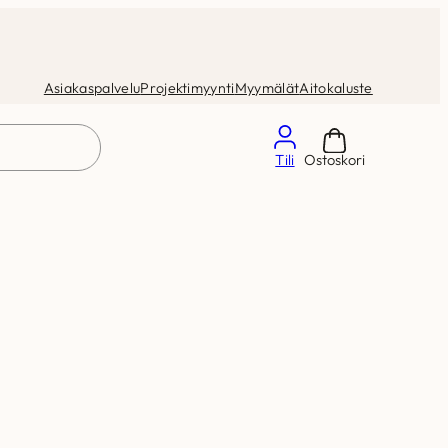
Asiakaspalvelu
Projektimyynti
Myymälät
Aitokaluste