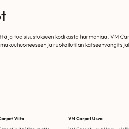
t
ttä ja tuo sisustukseen kodikasta harmoniaa. VM Ca
le, makuuhuoneeseen ja ruokailutilan katseenvangitsijak
arpet Viita
VM Carpet Usva
arpet Viita Viita-matto
VM Carpet Usva Usva – ylell