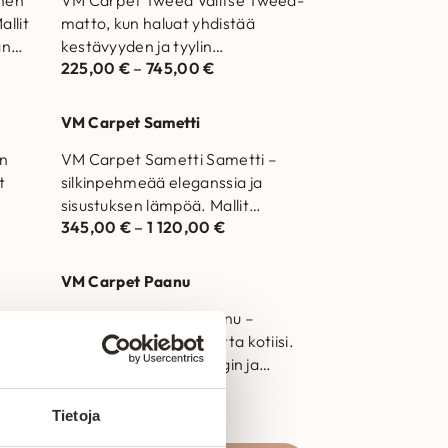
allit
matto, kun haluat yhdistää
an
kestävyyden ja tyylin
225,00
€
–
745,00
€
to
saumattomasti! Mallit nähtävillä
Helsingin ja Vantaan
myymälöissä. Laadukas matto…
VM Carpet Sametti
on
VM Carpet Sametti Sametti –
t
silkinpehmeää eleganssia ja
sisustuksen lämpöä. Mallit
345,00
€
–
1 120,00
€
llit
nähtävillä Helsingin ja Vantaan
an
myymälöissä. Laadukas matto
joka kestää…
VM Carpet Paanu
VM Carpet Paanu Paanu –
maa
eleganssia ja mukavuutta kotiisi.
Mallit nähtävillä Helsingin ja
315,00
€
–
1 030,00
€
Vantaan myymälöissä. Laadukas
matto joka kestää aikaa…
Tietoja