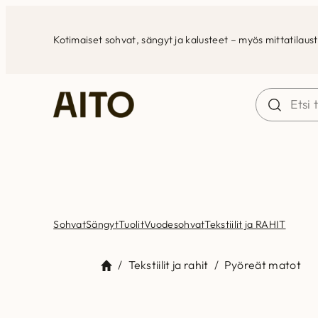
Siirry
sisältöön
Kotimaiset sohvat, sängyt ja kalusteet – myös mittatilaus
Sohvat
Sängyt
Tuolit
Vuodesohvat
Tekstiilit ja RAHIT
/
Tekstiilit ja rahit
/
Pyöreät matot