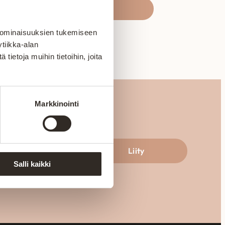
 ominaisuuksien tukemiseen
tiikka-alan
ietoja muihin tietoihin, joita
Markkinointi
aksi
Liity
Salli kaikki