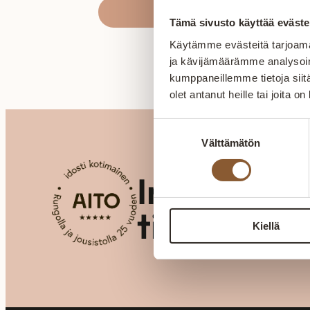
Laadukas…
Tämä sivusto käyttää eväste
Käytämme evästeitä tarjoama
ja kävijämäärämme analysoim
kumppaneillemme tietoja siitä
olet antanut heille tai joita o
Suostumuksen
Välttämätön
valinta
Inspiraati
tilaratkais
Kiellä