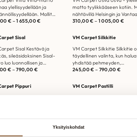
aa ylellisyydellään ja
matto tyylikkääseen kotiin. M
ännöllisyydellään. Mallit
nähtävillä Helsingin ja Vanta
,00
€
–
1 655,00
€
310,00
€
–
1 005,00
€
ävillä Helsingin ja Vantaan
myymälöissä. Laadukas mat
älöissä. Laadukas matto
joka kestää aikaa…
 kestää aikaa ja…
arpet Sisal
VM Carpet Silkkitie
arpet Sisal Kestävä ja
VM Carpet Silkkitie Silkkitie 
käs, sileäsidoksinen Sisal-
täydellinen valinta, kun halua
o luo luonnollisen ja
yhdistää pehmeyden,
,00
€
–
790,00
€
245,00
€
–
790,00
€
antin ilmeen. Mallit nähtävillä
käytännöllisyyden ja tyylin. Ma
ingin ja Vantaan
nähtävillä Helsingin ja Vanta
älöissä. Laadukas…
myymälöissä.…
arpet Pippuri
VM Carpet Pastilli
arpet Pippuri Pippuri-matto
VM Carpet Pastilli Pastilli on
stävä, kaunis ja vastuullinen
herkkä, käsintehtyä tunnel
ta. Mallit nähtävillä Helsingin
tuova matto, joka yhdistää
,00
€
–
885,00
€
300,00
€
–
970,00
€
antaan myymälöissä.
vastuullisuuden ja pehmeän
ukas matto joka kestää…
estetiikan. Mallit nähtävillä
Yksityiskohdat
Helsingin ja…