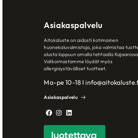
Asiakaspalvelu
Aitokaluste on aidosti kotimainen
huonekaluvalmistaja, joka valmistaa tuott
alusta loppuun omalla tehtaalla Kajaanissa
Valikoimastamme löydät myös
allergiaystävälliset tuotteet.
Ma-pe 10-18 I info@aitokaluste.f
Asiakaspalvelu
Facebook
Instagram
LinkedIn