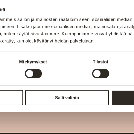
Lataa lisää
itä
mme sisällön ja mainosten räätälöimiseen, sosiaalisen median
iseen. Lisäksi jaamme sosiaalisen median, mainosalan ja analy
, miten käytät sivustoamme. Kumppanimme voivat yhdistää näitä t
n kerätty, kun olet käyttänyt heidän palvelujaan.
Mieltymykset
Tilastot
Liity uutiskirjeen tilaaj
ota
uihin
Salli valinta