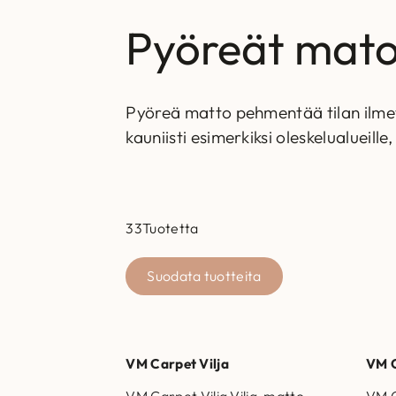
Pyöreät mato
Pyöreä matto pehmentää tilan ilme
kauniisti esimerkiksi oleskelualueil
33
Tuotetta
Suodata tuotteita
VM Carpet Vilja
VM C
VM Carpet Vilja Vilja-matto –
VM C