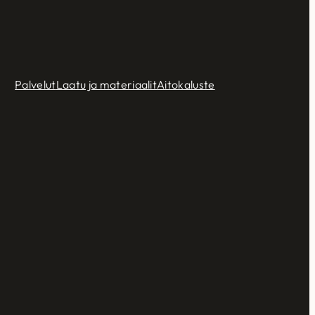
Palvelut
Laatu ja materiaalit
Aitokaluste