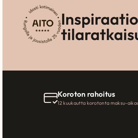
Inspiraati
tilaratkais
Koroton rahoitus
12 kuukautta korotonta maksu-aika