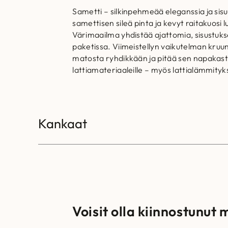
Sametti – silkinpehmeää eleganssia ja sis
samettisen sileä pinta ja kevyt raitakuosi 
Värimaailma yhdistää ajattomia, sisustuks
paketissa. Viimeistellyn vaikutelman kru
matosta ryhdikkään ja pitää sen napakasti p
lattiamateriaaleille – myös lattialämmity
Kankaat
Voisit olla kiinnostunut 