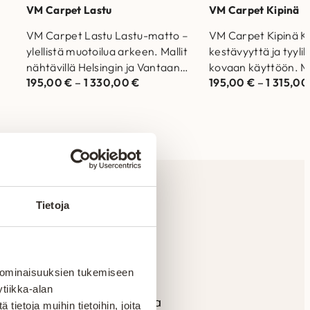
VM Carpet Lastu
VM Carpet Kipinä
VM Carpet Lastu Lastu-matto –
VM Carpet Kipinä Ki
ylellistä muotoilua arkeen. Mallit
kestävyyttä ja tyyli
nähtävillä Helsingin ja Vantaan
kovaan käyttöön. Ma
195,00
€
–
1 330,00
€
195,00
€
–
1 315,0
myymälöissä. Laadukas matto
nähtävillä Helsingin
o…
joka kestää aikaa ja…
myymälöissä. Laad
joka kestää…
Tietoja
en
 ominaisuuksien tukemiseen
tiikka-alan
n materiaaleista ja vankalla
ietoja muihin tietoihin, joita