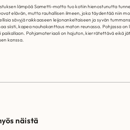
ustuksen lämpöä Sametti-matto tuo kotiin hienostunutta tunne
luovat elävän, mutta rauhallisen ilmeen, joka täydentää niin mo
ellisia sävyjä raikkaaseen leijonankeltaiseen ja syvän tumma
unaa siisti, kapea nauhakanttaus maton reunassa. Pohjassa o
aikallaan. Pohjamateriaali on hajuton, kierrätettävä eikä jätä 
ksen kanssa.
myös näistä