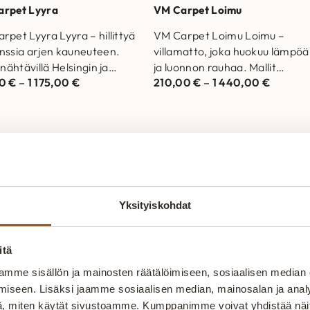
arpet Lyyra
VM Carpet Loimu
rpet Lyyra Lyyra – hillittyä
VM Carpet Loimu Loimu –
nssia arjen kauneuteen.
villamatto, joka huokuu lämpöä
 nähtävillä Helsingin ja
ja luonnon rauhaa. Mallit
00
€
–
1 175,00
€
210,00
€
–
1 440,00
€
an myymälöissä.
nähtävillä Helsingin ja Vantaan
kas matto joka kestää
myymälöissä. Laadukas matt
a…
Yksityiskohdat
itokaluste – aidosti kotimain
itä
mme sisällön ja mainosten räätälöimiseen, sosiaalisen median
iseen. Lisäksi jaamme sosiaalisen median, mainosalan ja analy
t sohvista sänkyihin paremmin – kotimaisesti, kunno
, miten käytät sivustoamme. Kumppanimme voivat yhdistää näitä t