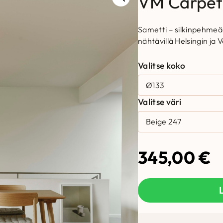
VM Carpet
Sametti – silkinpehmeää
nähtävillä Helsingin ja
Valitse koko
Valitse väri
345,00
€