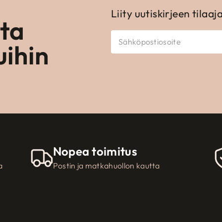
Liity uutiskirjeen tilaaj
ota
uihin
Nopea toimitus
a
Postin ja matkahuollon kautta