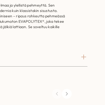
lmaa ja ylellistä pehmeyttä. Sen
dernia kuin klassistakin sisustusta.
nsiniseen – ripaus rohkeutta pehmeässä
n liukumaton EVAPOLYTEX®, joka tekee
jälkiä lattiaan. Se soveltuu kaikille