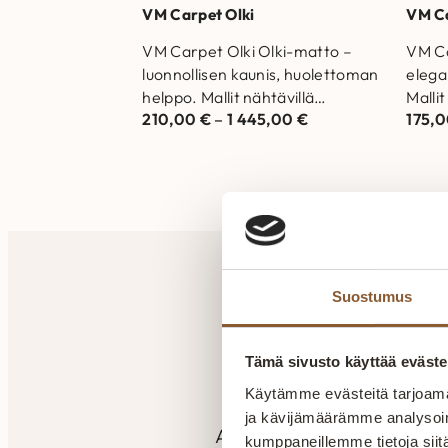
VM Carpet Olki
VM C
VM Carpet Olki Olki-matto –
VM Ca
luonnollisen kaunis, huolettoman
elega
helppo. Mallit nähtävillä
Mallit
210,00
€
–
1 445,00
€
175,
Helsingin ja Vantaan
Vanta
myymälöissä. Laadukas matto
Laadu
joka kestää aikaa…
aika
Suostumus
A
Tämä sivusto käyttää eväste
Käytämme evästeitä tarjoama
ja kävijämäärämme analysoim
Aitokaluste tekee huonekalu
kumppaneillemme tietoja siitä