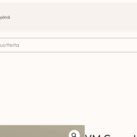
työnä