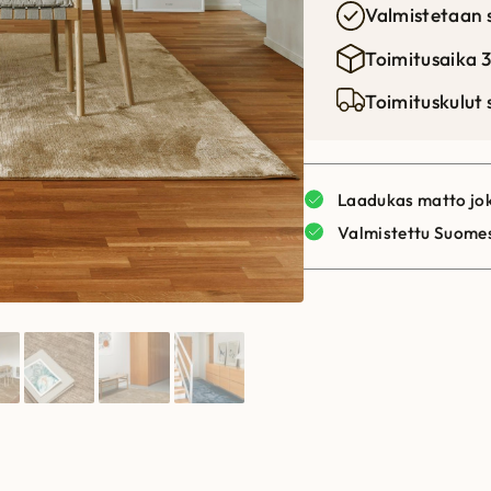
Valmistetaan 
Toimitusaika 3
Toimituskulut
Laadukas matto jok
Valmistettu Suome