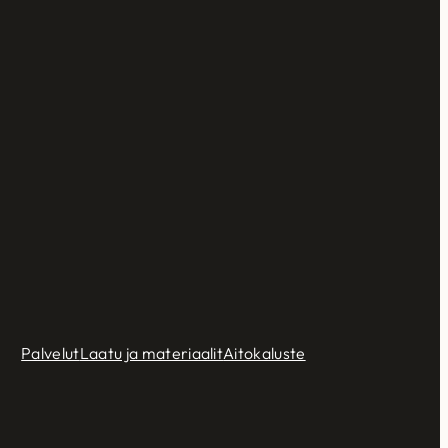
Palvelut
Laatu ja materiaalit
Aitokaluste