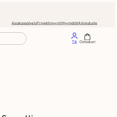
Asiakaspalvelu
Projektimyynti
Myymälät
Aitokaluste