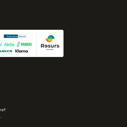
eet
.