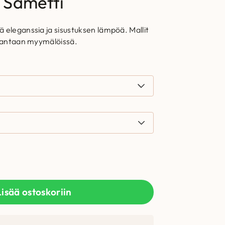
 Sametti
 eleganssia ja sisustuksen lämpöä. Mallit
 Vantaan myymälöissä.
Lisää ostoskoriin