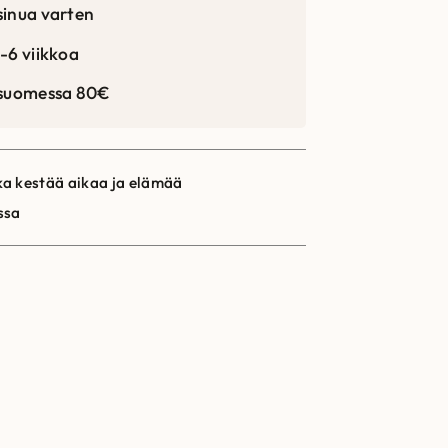
sinua varten
-6 viikkoa
 suomessa 80€
a kestää aikaa ja elämää
ssa