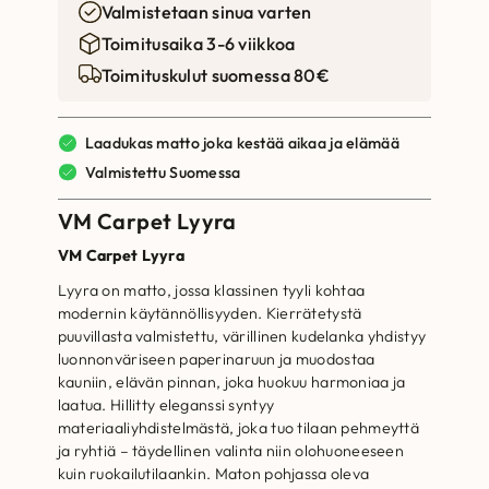
Valmistetaan sinua varten
Toimitusaika 3-6 viikkoa
Toimituskulut suomessa 80€
Laadukas matto joka kestää aikaa ja elämää
Valmistettu Suomessa
VM Carpet Lyyra
VM Carpet Lyyra
Lyyra on matto, jossa klassinen tyyli kohtaa
modernin käytännöllisyyden. Kierrätetystä
puuvillasta valmistettu, värillinen kudelanka yhdistyy
luonnonväriseen paperinaruun ja muodostaa
kauniin, elävän pinnan, joka huokuu harmoniaa ja
laatua. Hillitty eleganssi syntyy
materiaaliyhdistelmästä, joka tuo tilaan pehmeyttä
ja ryhtiä – täydellinen valinta niin olohuoneeseen
kuin ruokailutilaankin. Maton pohjassa oleva