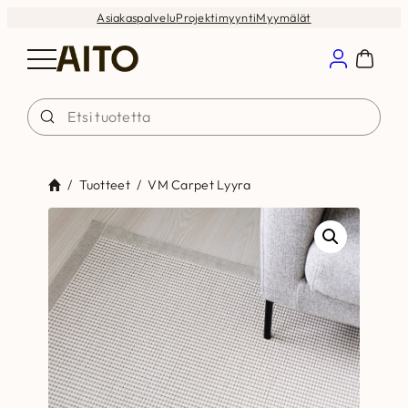
Siirry
Asiakaspalvelu
Projektimyynti
Myymälät
sisältöön
/
Tuotteet
/
VM Carpet Lyyra