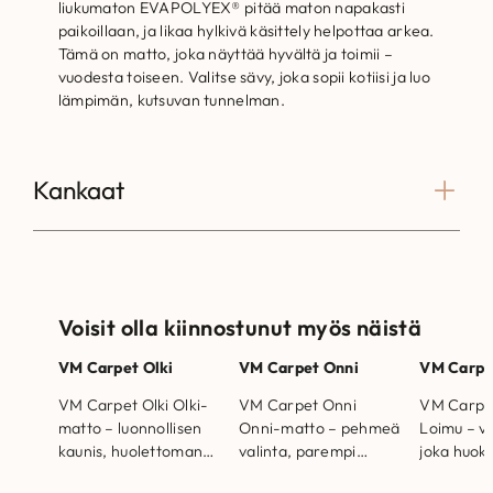
liukumaton EVAPOLYEX® pitää maton napakasti
paikoillaan, ja likaa hylkivä käsittely helpottaa arkea.
Tämä on matto, joka näyttää hyvältä ja toimii –
vuodesta toiseen. Valitse sävy, joka sopii kotiisi ja luo
lämpimän, kutsuvan tunnelman.
Kankaat
Voisit olla kiinnostunut myös näistä
VM Carpet Olki
VM Carpet Onni
VM Carpe
VM Carpet Olki Olki-
VM Carpet Onni
VM Carpe
matto – luonnollisen
Onni-matto – pehmeä
Loimu – vi
kaunis, huolettoman
valinta, parempi
joka huok
helppo. Mallit
huominen. Mallit
luonnon ra