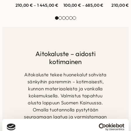
nähtävillä Helsingin ja
nähtävillä Helsingin ja
nähtävillä
210,00
€
–
1 445,00
€
100,00
€
–
685,00
€
210,00
€
Vantaan myymälöissä.
Vantaan myymälöissä.
Vantaan m
Laadukas matto joka
Laadukas matto joka
Laadukas
kestää aikaa…
kestää aikaa…
Aitokaluste – aidosti
kotimainen
Aitokaluste tekee huonekalut sohvista
sänkyihin paremmin – kotimaisesti,
kunnon materiaaleista ja vankalla
kokemuksella. Valmistus tapahtuu
alusta loppuun Suomen Kainuussa.
Omalla tuotannolla pystytään
seuraamaan laatua ja varmistamaan
tuotteiden kestävyys. Henkilökunnan
ammattitaidolla ja vuosien