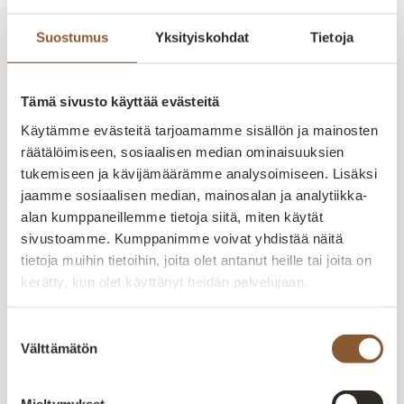
kokemuksella pyritään kuuntelemaan
Suostumus
Yksityiskohdat
Tietoja
ja räätälöimään tuotteet asiakkaiden
toiveiden mukaan. Yksilöllisesti- tilaan
kuin tilaan. Kaikki valikoimamme
Tämä sivusto käyttää evästeitä
huonekalut valmistetaan Kajaanin
tehtaalla. Aitokalusteelle myönnetty
Käytämme evästeitä tarjoamamme sisällön ja mainosten
Avainlippu-merkki kertoo Suomessa
räätälöimiseen, sosiaalisen median ominaisuuksien
valmistetuista tuotteista. Pidämme
tukemiseen ja kävijämäärämme analysoimiseen. Lisäksi
ylpeästi yllä suomalaisen työn lippua.
jaamme sosiaalisen median, mainosalan ja analytiikka-
alan kumppaneillemme tietoja siitä, miten käytät
Suomalaista laatutyötä
sivustoamme. Kumppanimme voivat yhdistää näitä
Jokainen huonekalu valmistetaan huolellisesti
tietoja muihin tietoihin, joita olet antanut heille tai joita on
kokeneiden ammattilaisten käsissä. Laatu näkyy
kerätty, kun olet käyttänyt heidän palvelujaan.
rakenteissa, materiaaleissa ja viimeistellyissä
yksityiskohdissa.
Suostumuksen
Välttämätön
valinta
Valmistetaan Kainuussa Suomessa
Aitokalusteen huonekalut valmistetaan Kajaanin