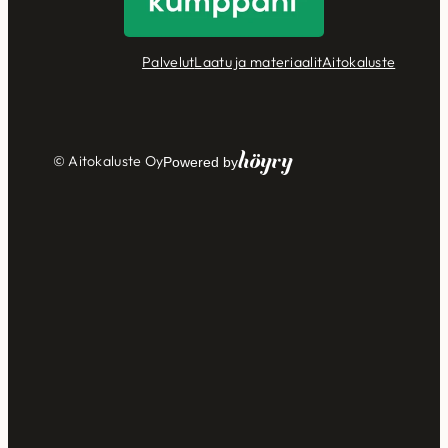
Palvelut
Laatu ja materiaalit
Aitokaluste
Höyry
© Aitokaluste Oy
Powered by