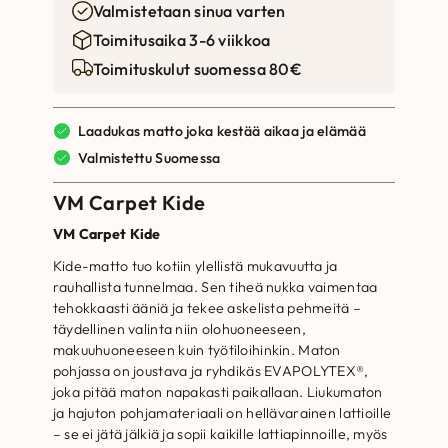
Valmistetaan sinua varten
Toimitusaika 3-6 viikkoa
Toimituskulut suomessa 80€
Laadukas matto joka kestää aikaa ja elämää
Valmistettu Suomessa
VM Carpet Kide
VM Carpet Kide
Kide-matto tuo kotiin ylellistä mukavuutta ja
rauhallista tunnelmaa. Sen tiheä nukka vaimentaa
tehokkaasti ääniä ja tekee askelista pehmeitä –
täydellinen valinta niin olohuoneeseen,
makuuhuoneeseen kuin työtiloihinkin. Maton
pohjassa on joustava ja ryhdikäs EVAPOLYTEX®,
joka pitää maton napakasti paikallaan. Liukumaton
ja hajuton pohjamateriaali on hellävarainen lattioille
– se ei jätä jälkiä ja sopii kaikille lattiapinnoille, myös