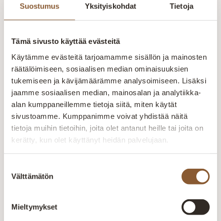
ja räätälöimään tuotteet asiakkaiden
Suostumus
Yksityiskohdat
Tietoja
toiveiden mukaan. Yksilöllisesti- tilaan
kuin tilaan. Kaikki valikoimamme
huonekalut valmistetaan Kajaanin
Tämä sivusto käyttää evästeitä
tehtaalla. Aitokalusteelle myönnetty
Käytämme evästeitä tarjoamamme sisällön ja mainosten
Avainlippu-merkki kertoo Suomessa
räätälöimiseen, sosiaalisen median ominaisuuksien
valmistetuista tuotteista. Pidämme
tukemiseen ja kävijämäärämme analysoimiseen. Lisäksi
ylpeästi yllä suomalaisen työn lippua.
jaamme sosiaalisen median, mainosalan ja analytiikka-
Suomalaista laatutyötä
alan kumppaneillemme tietoja siitä, miten käytät
sivustoamme. Kumppanimme voivat yhdistää näitä
Jokainen huonekalu valmistetaan huolellisesti
tietoja muihin tietoihin, joita olet antanut heille tai joita on
kokeneiden ammattilaisten käsissä. Laatu näkyy
kerätty, kun olet käyttänyt heidän palvelujaan.
rakenteissa, materiaaleissa ja viimeistellyissä
yksityiskohdissa.
Suostumuksen
Välttämätön
valinta
Valmistetaan Kainuussa Suomessa
Aitokalusteen huonekalut valmistetaan Kajaanin
Mieltymykset
tehtaalla alusta loppuun. Oma tuotanto mahdollistaa
laadun valvonnan ja tuotteiden räätälöinnin