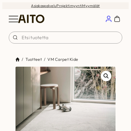
Siirry
Asiakaspalvelu
Projektimyynti
Myymälät
sisältöön
/
Tuotteet
/
VM Carpet Kide