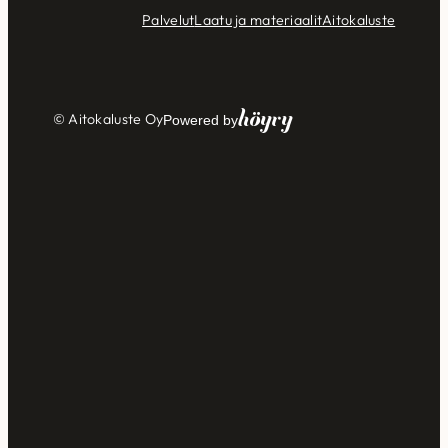
Palvelut
Laatu ja materiaalit
Aitokaluste
Höyry
© Aitokaluste Oy
Powered by