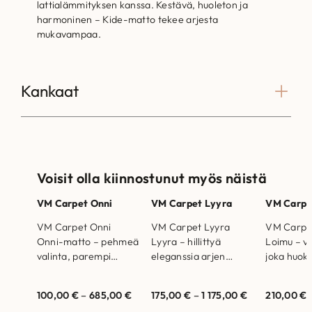
lattialämmityksen kanssa. Kestävä, huoleton ja
harmoninen – Kide-matto tekee arjesta
mukavampaa.
Kankaat
Voisit olla kiinnostunut myös näistä
VM Carpet Onni
VM Carpet Lyyra
VM Carpe
VM Carpet Onni
VM Carpet Lyyra
VM Carpe
Onni-matto – pehmeä
Lyyra – hillittyä
Loimu – vi
valinta, parempi
eleganssia arjen
joka huok
huominen. Mallit
kauneuteen. Mallit
luonnon ra
nähtävillä Helsingin ja
nähtävillä Helsingin ja
nähtävillä
100,00
€
–
685,00
€
175,00
€
–
1 175,00
€
210,00
€
Vantaan myymälöissä.
Vantaan myymälöissä.
Vantaan m