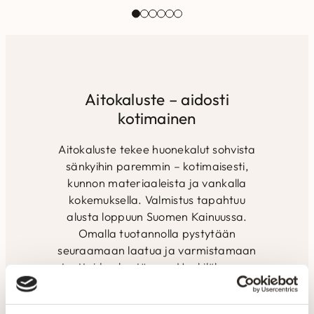
Laadukas matto joka
Laadukas matto joka
Laadukas
kestää aikaa…
kestää aikaa…
Aitokaluste – aidosti
kotimainen
Aitokaluste tekee huonekalut sohvista
sänkyihin paremmin – kotimaisesti,
kunnon materiaaleista ja vankalla
kokemuksella. Valmistus tapahtuu
alusta loppuun Suomen Kainuussa.
Omalla tuotannolla pystytään
seuraamaan laatua ja varmistamaan
tuotteiden kestävyys. Henkilökunnan
ammattitaidolla ja vuosien
kokemuksella pyritään kuuntelemaan