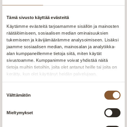
seuraamaan laatua ja varmistamaan
tuotteiden kestävyys. Henkilökunnan
ammattitaidolla ja vuosien
Tämä sivusto käyttää evästeitä
kokemuksella pyritään kuuntelemaan
Käytämme evästeitä tarjoamamme sisällön ja mainosten
ja räätälöimään tuotteet asiakkaiden
räätälöimiseen, sosiaalisen median ominaisuuksien
toiveiden mukaan. Yksilöllisesti- tilaan
tukemiseen ja kävijämäärämme analysoimiseen. Lisäksi
kuin tilaan. Kaikki valikoimamme
jaamme sosiaalisen median, mainosalan ja analytiikka-
huonekalut valmistetaan Kajaanin
alan kumppaneillemme tietoja siitä, miten käytät
tehtaalla. Aitokalusteelle myönnetty
sivustoamme. Kumppanimme voivat yhdistää näitä
Avainlippu-merkki kertoo Suomessa
tietoja muihin tietoihin, joita olet antanut heille tai joita on
valmistetuista tuotteista. Pidämme
kerätty, kun olet käyttänyt heidän palvelujaan.
ylpeästi yllä suomalaisen työn lippua.
Suomalaista laatutyötä
Suostumuksen
Välttämätön
valinta
Jokainen huonekalu valmistetaan huolellisesti
kokeneiden ammattilaisten käsissä. Laatu näkyy
rakenteissa, materiaaleissa ja viimeistellyissä
Mieltymykset
yksityiskohdissa.