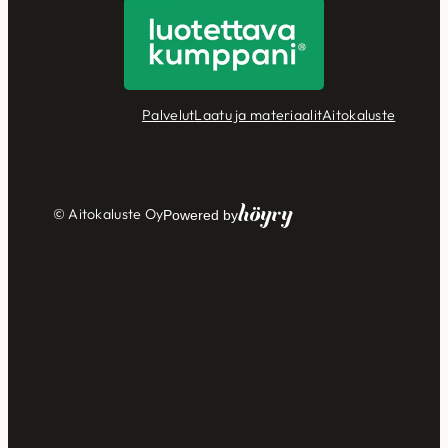
Palvelut
Laatu ja materiaalit
Aitokaluste
Höyry
© Aitokaluste Oy
Powered by