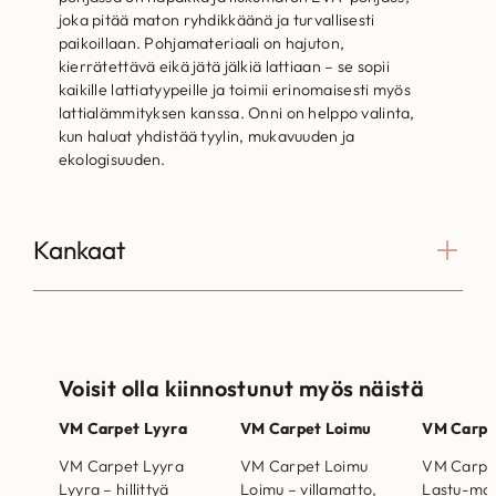
joka pitää maton ryhdikkäänä ja turvallisesti
paikoillaan. Pohjamateriaali on hajuton,
kierrätettävä eikä jätä jälkiä lattiaan – se sopii
kaikille lattiatyypeille ja toimii erinomaisesti myös
lattialämmityksen kanssa. Onni on helppo valinta,
kun haluat yhdistää tyylin, mukavuuden ja
ekologisuuden.
Kankaat
Voisit olla kiinnostunut myös näistä
VM Carpet Lyyra
VM Carpet Loimu
VM Carpe
VM Carpet Lyyra
VM Carpet Loimu
VM Carpet
Lyyra – hillittyä
Loimu – villamatto,
Lastu-matt