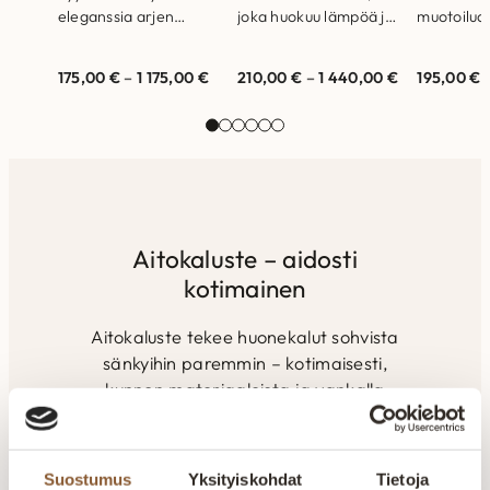
eleganssia arjen
joka huokuu lämpöä ja
muotoilua
kauneuteen. Mallit
luonnon rauhaa. Mallit
Mallit näht
nähtävillä Helsingin ja
nähtävillä Helsingin ja
Helsingin
175,00
€
–
1 175,00
€
210,00
€
–
1 440,00
€
195,00
€
Vantaan myymälöissä.
Vantaan myymälöissä.
myymälöis
Laadukas matto joka
Laadukas matto…
Laadukas 
kestää aikaa…
kestää ai
Aitokaluste – aidosti
kotimainen
Aitokaluste tekee huonekalut sohvista
sänkyihin paremmin – kotimaisesti,
kunnon materiaaleista ja vankalla
kokemuksella. Valmistus tapahtuu
alusta loppuun Suomen Kainuussa.
Omalla tuotannolla pystytään
Suostumus
Yksityiskohdat
Tietoja