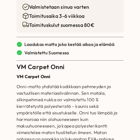
Valmistetaan sinua varten
Toimitusaika 3-6 viikkoa
Toimituskulut suomessa 80€
Laadukas matto joka kestää aikaa ja elämää
Valmistettu Suomessa
VM Carpet Onni
VM Carpet Onni
Onni-matto yhdistää kodikkaan pehmeyden ja
vastuullisen materiaalivalinnan. Sen matala,
silkinpehmeä nukka on valmistettu 100 %
kierrätetystä polyesteristä – kaunis sekä
ympäristölle että sisustukselle. Onni tuo lämpöä ja
harmoniaa niin olohuoneeseen kuin
makuuhuoneeseen, ja kapea polyesterikantti
viimeistelee maton huolitellun ilmeen. Maton
pohjassa on napakka ja liukumaton EVA-pohjaus,