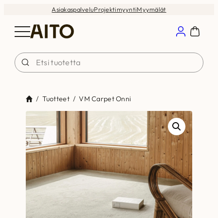
Siirry
Asiakaspalvelu
Projektimyynti
Myymälät
sisältöön
/
Tuotteet
/
VM Carpet Onni