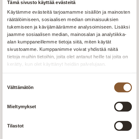
Tämä sivusto käyttää evästeitä
Omalla tuotannolla pystytään
seuraamaan laatua ja varmistamaan
Käytämme evästeitä tarjoamamme sisällön ja mainosten
tuotteiden kestävyys. Henkilökunnan
räätälöimiseen, sosiaalisen median ominaisuuksien
ammattitaidolla ja vuosien
tukemiseen ja kävijämäärämme analysoimiseen. Lisäksi
kokemuksella pyritään kuuntelemaan
jaamme sosiaalisen median, mainosalan ja analytiikka-
ja räätälöimään tuotteet asiakkaiden
alan kumppaneillemme tietoja siitä, miten käytät
toiveiden mukaan. Yksilöllisesti- tilaan
sivustoamme. Kumppanimme voivat yhdistää näitä
kuin tilaan. Kaikki valikoimamme
tietoja muihin tietoihin, joita olet antanut heille tai joita on
huonekalut valmistetaan Kajaanin
kerätty, kun olet käyttänyt heidän palvelujaan.
tehtaalla. Aitokalusteelle myönnetty
Avainlippu-merkki kertoo Suomessa
Suostumuksen
valmistetuista tuotteista. Pidämme
Välttämätön
valinta
ylpeästi yllä suomalaisen työn lippua.
Suomalaista laatutyötä
Mieltymykset
Jokainen huonekalu valmistetaan huolellisesti
kokeneiden ammattilaisten käsissä. Laatu näkyy
Tilastot
rakenteissa, materiaaleissa ja viimeistellyissä
yksityiskohdissa.