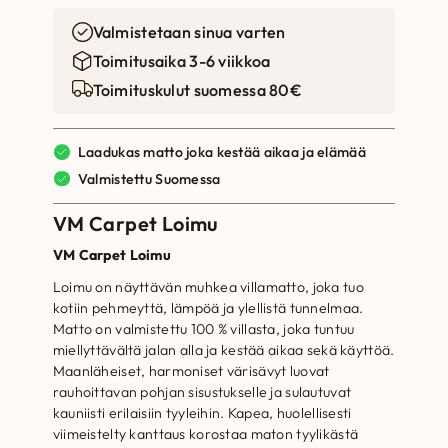
Valmistetaan sinua varten
Toimitusaika 3-6 viikkoa
Toimituskulut suomessa 80€
Laadukas matto joka kestää aikaa ja elämää
Valmistettu Suomessa
VM Carpet Loimu
VM Carpet Loimu
Loimu on näyttävän muhkea villamatto, joka tuo
kotiin pehmeyttä, lämpöä ja ylellistä tunnelmaa.
Matto on valmistettu 100 % villasta, joka tuntuu
miellyttävältä jalan alla ja kestää aikaa sekä käyttöä.
Maanläheiset, harmoniset värisävyt luovat
rauhoittavan pohjan sisustukselle ja sulautuvat
kauniisti erilaisiin tyyleihin. Kapea, huolellisesti
viimeistelty kanttaus korostaa maton tyylikästä