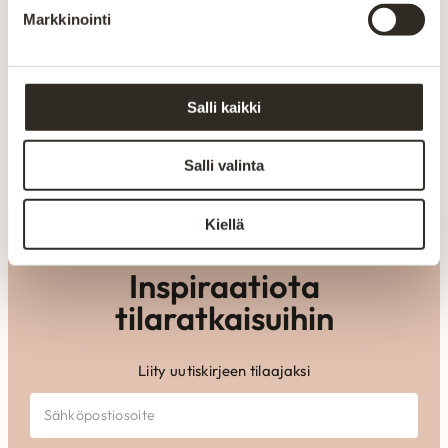
Markkinointi
Valmistetaan Kainuussa Suomessa
Aitokalusteen huonekalut valmistetaan Kajaanin
tehtaalla alusta loppuun. Oma tuotanto mahdollistaa
Salli kaikki
laadun valvonnan ja tuotteiden räätälöinnin
asiakkaiden tarpeisiin.
Salli valinta
Kiellä
Inspiraatiota
tilaratkaisuihin
Liity uutiskirjeen tilaajaksi