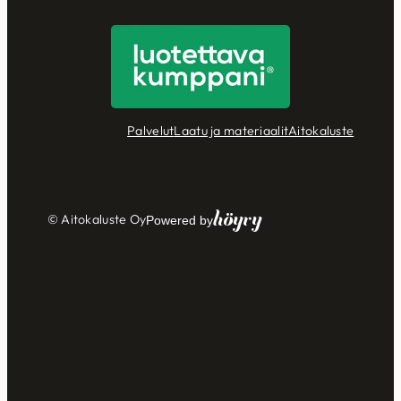
Palvelut
Laatu ja materiaalit
Aitokaluste
Höyry
© Aitokaluste Oy
Powered by