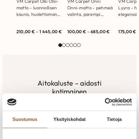
VM Carpet Olki Olki-
VM Carpet Onni
VM Carpe
matto – luonnollisen
Onni-matto – pehmeä
Lyyra – hil
kaunis, huolettoman
valinta, parempi
eleganssia
helppo. Mallit
huominen. Mallit
kauneuteen
nähtävillä Helsingin ja
nähtävillä Helsingin ja
nähtävillä
210,00
€
–
1 445,00
€
100,00
€
–
685,00
€
175,00
€
Vantaan myymälöissä.
Vantaan myymälöissä.
Vantaan m
Laadukas matto joka
Laadukas matto joka
Laadukas 
kestää aikaa…
kestää aikaa…
kestää ai
Aitokaluste – aidosti
kotimainen
Aitokaluste tekee huonekalut sohvista
sänkyihin paremmin – kotimaisesti,
Suostumus
Yksityiskohdat
Tietoja
kunnon materiaaleista ja vankalla
kokemuksella. Valmistus tapahtuu
alusta loppuun Suomen Kainuussa.