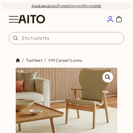
Siirry
Asiakaspalvelu
Projektimyynti
Myymälät
sisältöön
/
Tuotteet
/
VM Carpet Loimu