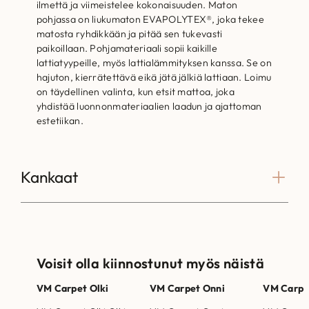
ilmettä ja viimeistelee kokonaisuuden. Maton
pohjassa on liukumaton EVAPOLYTEX®, joka tekee
matosta ryhdikkään ja pitää sen tukevasti
paikoillaan. Pohjamateriaali sopii kaikille
lattiatyypeille, myös lattialämmityksen kanssa. Se on
hajuton, kierrätettävä eikä jätä jälkiä lattiaan. Loimu
on täydellinen valinta, kun etsit mattoa, joka
yhdistää luonnonmateriaalien laadun ja ajattoman
estetiikan.
Kankaat
Voisit olla kiinnostunut myös näistä
VM Carpet Olki
VM Carpet Onni
VM Carpe