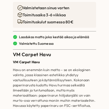
Valmistetaan sinua varten
Toimitusaika 3-6 viikkoa
Toimituskulut suomessa 80€
Laadukas matto joka kestää aikaa ja elämää
Valmistettu Suomessa
VM Carpet Havu
VM Carpet Havu
Havu on enemmän kuin matto – se on ekologinen
valinta, jossa klassinen estetiikka yhdistyy
vastuullisuuteen ja käytännöllisyyteen. Kokonaan
paperinarusta kudottu Havu hurmaa selkeällä
ilmeellään ja tuntumallaan, mutta myös
materiaalillaan: paperinarun hiilijalanjälki on vain
murto-osa verrattuna moniin muihin materiaaleihin.
Havussa käytetty paperinaru on FSC-sertifioitua,