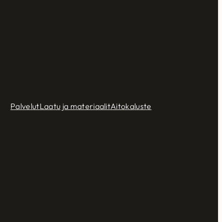
Palvelut
Laatu ja materiaalit
Aitokaluste