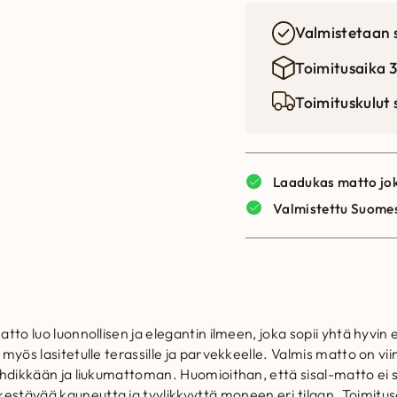
Valmistetaan 
Toimitusaika 3
Toimituskulut
Laadukas matto jok
Valmistettu Suome
tto luo luonnollisen ja elegantin ilmeen, joka sopii yhtä hyvin etei
u myös lasitetulle terassille ja parvekkeelle. Valmis matto on 
yhdikkään ja liukumattoman. Huomioithan, että sisal-matto ei sov
estävää kauneutta ja tyylikkyyttä moneen eri tilaan. Toimitusa