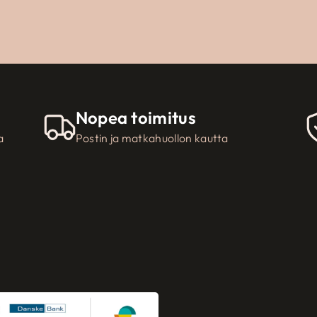
Nopea toimitus
a
Postin ja matkahuollon kautta