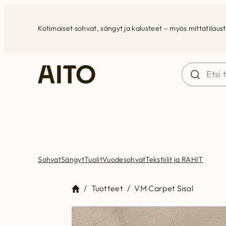
Siirry
sisältöön
Kotimaiset sohvat, sängyt ja kalusteet – myös mittatilaus
Sohvat
Sängyt
Tuolit
Vuodesohvat
Tekstiilit ja RAHIT
/
Tuotteet
/
VM Carpet Sisal