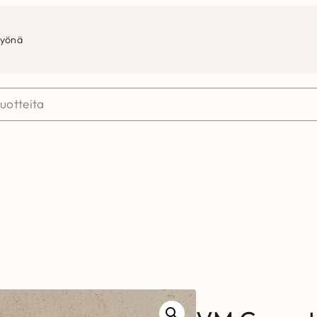
työnä