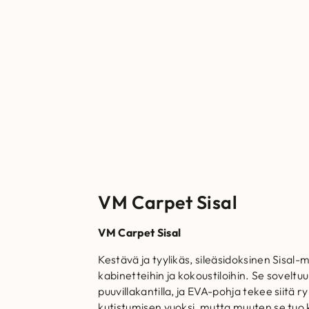
VM Carpet Sisal
VM Carpet Sisal
Kestävä ja tyylikäs, sileäsidoksinen Sisal-ma
kabinetteihin ja kokoustiloihin. Se soveltu
puuvillakantilla, ja EVA-pohja tekee siitä r
kutistumisen vuoksi, mutta muuten se tuo k