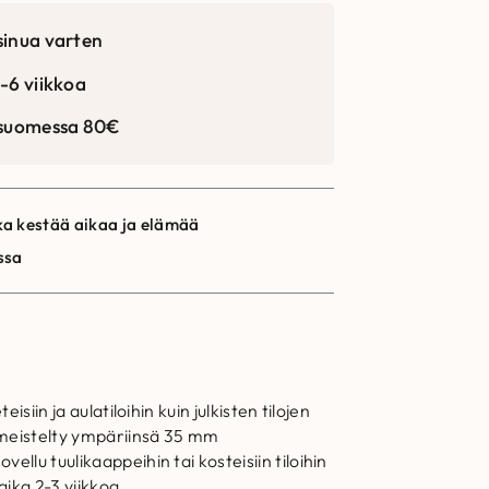
sinua varten
-6 viikkoa
 suomessa 80€
a kestää aikaa ja elämää
ssa
siin ja aulatiloihin kuin julkisten tilojen
viimeistelty ympäriinsä 35 mm
ellu tuulikaappeihin tai kosteisiin tiloihin
ika 2-3 viikkoa.