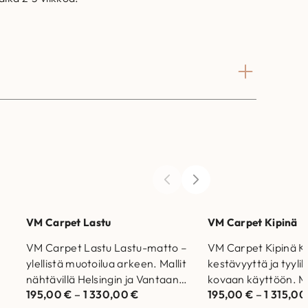
VM Carpet Lastu
VM Carpet Kipinä
VM Carpet Lastu Lastu-matto –
VM Carpet Kipinä Ki
ylellistä muotoilua arkeen. Mallit
kestävyyttä ja tyyli
nähtävillä Helsingin ja Vantaan
kovaan käyttöön. Ma
195,00
€
–
1 330,00
€
195,00
€
–
1 315,0
myymälöissä. Laadukas matto
nähtävillä Helsingin