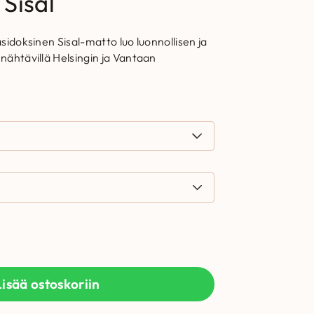
Sisal
eäsidoksinen Sisal-matto luo luonnollisen ja
 nähtävillä Helsingin ja Vantaan
Lisää ostoskoriin