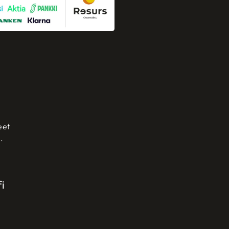
eet
.
i