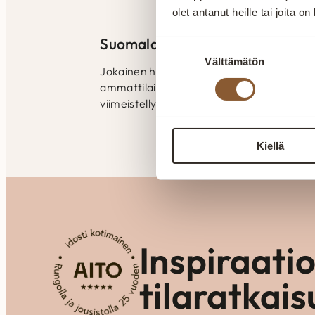
olet antanut heille tai joita o
Suomalaista laatutyötä
Suostumuksen
Välttämätön
valinta
Jokainen huonekalu valmistetaan huolelli
ammattilaisten käsissä. Laatu näkyy raken
viimeistellyissä yksityiskohdissa.
Kiellä
Inspiraati
tilaratkais