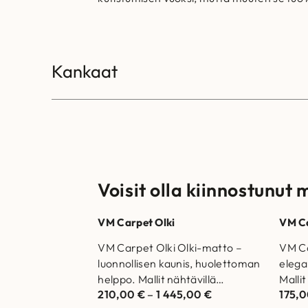
Kankaat
Voisit olla kiinnostunut 
VM Carpet Olki
VM C
VM Carpet Olki Olki-matto –
VM Ca
luonnollisen kaunis, huolettoman
elega
helppo. Mallit nähtävillä
Mallit
210,00
€
–
1 445,00
€
175,
Helsingin ja Vantaan
Vanta