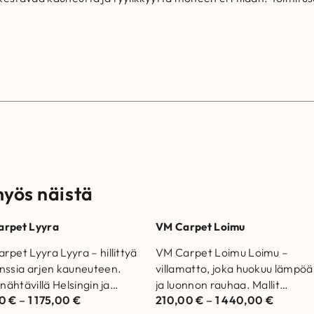
myös näistä
arpet Lyyra
VM Carpet Loimu
rpet Lyyra Lyyra – hillittyä
VM Carpet Loimu Loimu –
nssia arjen kauneuteen.
villamatto, joka huokuu lämpöä
 nähtävillä Helsingin ja
ja luonnon rauhaa. Mallit
00
€
–
1 175,00
€
210,00
€
–
1 440,00
€
an myymälöissä.
nähtävillä Helsingin ja Vantaan