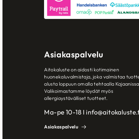
Asiakaspalvelu
Aitokaluste on aidosti kotimainen
huonekaluvalmistaja, joka valmistaa tuott
alusta loppuun omalla tehtaalla Kajaanissa
Valikoimastamme löydät myös
allergiaystävälliset tuotteet.
Ma-pe 10-18 I info@aitokaluste.f
Asiakaspalvelu