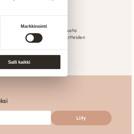
ssa Suomessa
Markkinointi
mistetaan Kajaanin tehtaalla alusta
llistaa laadun valvonnan ja tuotteiden
eisiin.
Salli kaikki
aksi
Liity