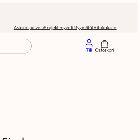
Asiakaspalvelu
Projektimyynti
Myymälät
Aitokaluste