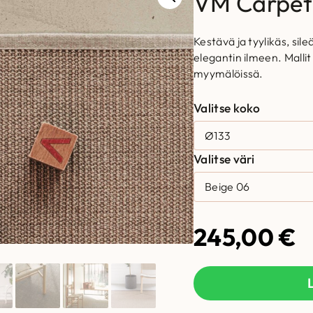
VM Carpet 
Kestävä ja tyylikäs, sil
elegantin ilmeen. Mallit
myymälöissä.
Valitse koko
Valitse väri
245,00
€