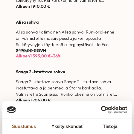
selkätyynyillä. Runkorakenne on valmistettu
Alkaen
1 910,00
€
massiivipuusta ja kertopuusta Selkätyynyjen
täytteenä…
Alisa sohva
Ale!
Alisa sohva Kotimainen Alisa sohva. Runkorakenne
on valmistettu massiivipuusta ja kertopuusta
Selkätyynyjen täytteenä allergiaystävällistä Eco
2 170,00
€
OVH
Supersoft -vanua Jalan korkeus 15…
Alkaen
1 395,00
€
-36%
Saaga 2-istuttava sohva
Saaga 2-istuttava sohva Saaga 2-istuttava sohva
ihastuttavalla ja pehmeällä Storm kankaalla.
Valmistettu Suomessa. Runkorakenne on valmistettu
Alkaen
1 706,00
€
massiivipuusta ja kertopuusta Selkätyynyjen…
Aada 2.5-istuttava sohva Diamonds
Aada 2.5-istuttava sohva Diamonds Kotimainen
Suostumus
Yksityiskohdat
Tietoja
Aada 2.5-istuttava sohva, irto istuin-ja selkätyynyt.