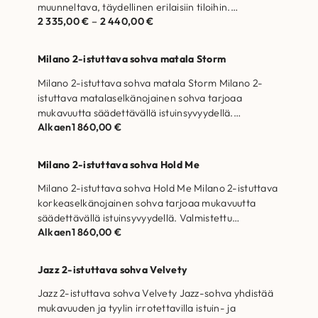
muunneltava, täydellinen erilaisiin tiloihin.
2 335,00
€
–
2 440,00
€
Valmistettu Suomessa. Runkorakenne on…
Milano 2-istuttava sohva matala Storm
Milano 2-istuttava sohva matala Storm Milano 2-
istuttava matalaselkänojainen sohva tarjoaa
mukavuutta säädettävällä istuinsyvyydellä.
Alkaen
1 860,00
€
Valmistettu Suomessa. Runkorakenne on valmistettu
massiivipuusta ja…
Milano 2-istuttava sohva Hold Me
Milano 2-istuttava sohva Hold Me Milano 2-istuttava
korkeaselkänojainen sohva tarjoaa mukavuutta
säädettävällä istuinsyvyydellä. Valmistettu
Alkaen
1 860,00
€
Suomessa. Runkorakenne on valmistettu
massiivipuusta ja…
Jazz 2-istuttava sohva Velvety
Jazz 2-istuttava sohva Velvety Jazz-sohva yhdistää
mukavuuden ja tyylin irrotettavilla istuin- ja