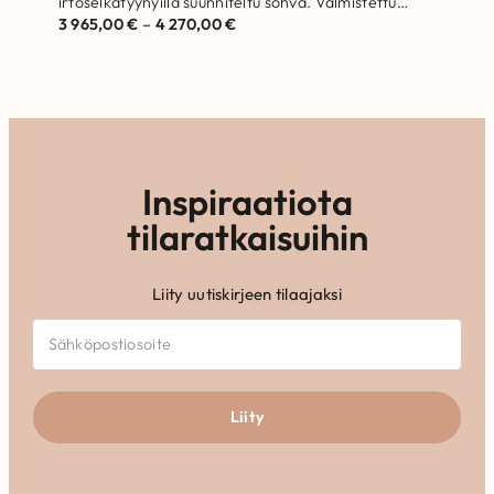
irtoselkätyynyillä suunniteltu sohva. Valmistettu
3 965,00
€
–
4 270,00
€
Suomessa. Runkorakenne on…
Inspiraatiota
tilaratkaisuihin
Liity uutiskirjeen tilaajaksi
Liity