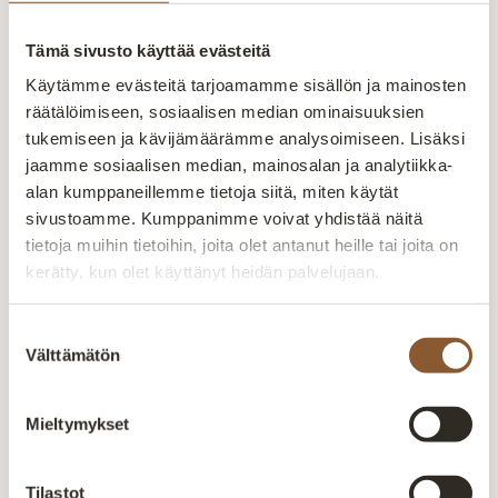
Runkorakenne on valmistettu massiivipuusta ja
Alkaen
2 160,00
€
kertopuusta Selkätyynyjen täytteenä
Tämä sivusto käyttää evästeitä
allergiaystävällistä…
Käytämme evästeitä tarjoamamme sisällön ja mainosten
Nova 2-istuttava sohva Chilla
räätälöimiseen, sosiaalisen median ominaisuuksien
Nova 2-istuttava sohva Chilla Suomessa valmistettu
tukemiseen ja kävijämäärämme analysoimiseen. Lisäksi
Nova 2-istuttava modulisohva on monipuolinen ja
jaamme sosiaalisen median, mainosalan ja analytiikka-
helposti muunneltava, täydellinen erilaisiin tiloihin.
alan kumppaneillemme tietoja siitä, miten käytät
2 705,00
€
–
2 825,00
€
Runkorakenne on valmistettu…
sivustoamme. Kumppanimme voivat yhdistää näitä
tietoja muihin tietoihin, joita olet antanut heille tai joita on
Jazz 2-istuttava sohva Storm
kerätty, kun olet käyttänyt heidän palvelujaan.
Jazz 2-istuttava sohva Storm Jazz-sohva yhdistää
mukavuuden ja tyylin irrotettavilla istuin- ja
Suostumuksen
selkätyynyillä. Mukana putkityyny ja kantikas tyyny.
Välttämätön
valinta
Alkaen
2 055,00
€
Valmistettu Suomessa.…
Mieltymykset
Bio 2-istuttava sohva Chilla
Bio 2-istuttava sohva Chilla Bio 2-istuttava sohva on
tyylikäs kaluste kiinteillä istuin- ja selkätyynyillä.
Tilastot