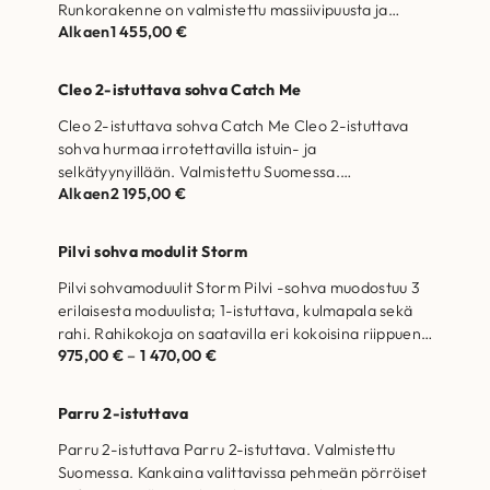
Runkorakenne on valmistettu massiivipuusta ja
Alkaen
1 455,00
€
kertopuusta Selkätyynyjen täytteenä…
Cleo 2-istuttava sohva Catch Me
Cleo 2-istuttava sohva Catch Me Cleo 2-istuttava
sohva hurmaa irrotettavilla istuin- ja
selkätyynyillään. Valmistettu Suomessa.
Alkaen
2 195,00
€
Runkorakenne on valmistettu massiivipuusta ja…
Pilvi sohva modulit Storm
Pilvi sohvamoduulit Storm Pilvi -sohva muodostuu 3
erilaisesta moduulista; 1-istuttava, kulmapala sekä
rahi. Rahikokoja on saatavilla eri kokoisina riippuen
975,00
€
–
1 470,00
€
rahin…
Parru 2-istuttava
Parru 2-istuttava Parru 2-istuttava. Valmistettu
Suomessa. Kankaina valittavissa pehmeän pörröiset