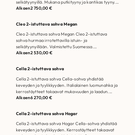
selkätyynyillä. Mukana putkityyny ja kantikas tyyny.
Alkaen
2 750,00
€
Valmistettu Suomessa.…
Cleo 2-istuttava sohva Megan
Cleo 2-istuttava sohva Megan Cleo 2-istuttava
sohva hurmaa irrotettavilla istuin- ja
selkätyynyillään. Valmistettu Suomessa.
Alkaen
2 530,00
€
Runkorakenne on valmistettu massiivipuusta ja
kertopuusta…
Cella 2-istuttava sohva
Cella 2-istuttava sohva Cella-sohva yhdistää
keveyden ja tyylikkyyden. Italialainen luomunahka ja
kerrostäytteet takaavat mukavuuden ja laadun.
Alkaen
6 270,00
€
Valmistettu Suomessa. Runkorakenne on…
Cella 2-istuttava sohva Hogar
Cella 2-istuttava sohva Hogar Cella-sohva yhdistää
keveyden ja tyylikkyyden. Kerrostäytteet takaavat