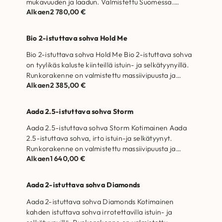
mukavuuden ja laadun. Valmistettu Suomessa.
Alkaen
2 780,00
€
Runkorakenne on valmistettu massiivipuusta…
Bio 2-istuttava sohva Hold Me
Bio 2-istuttava sohva Hold Me Bio 2-istuttava sohva
on tyylikäs kaluste kiinteillä istuin- ja selkätyynyillä.
Runkorakenne on valmistettu massiivipuusta ja…
Alkaen
2 385,00
€
Aada 2.5-istuttava sohva Storm
Aada 2.5-istuttava sohva Storm Kotimainen Aada
2.5-istuttava sohva, irto istuin-ja selkätyynyt.
Runkorakenne on valmistettu massiivipuusta ja
Alkaen
1 640,00
€
kertopuusta Selkätyynyjen täytteenä
allergiaystävällistä…
Aada 2-istuttava sohva Diamonds
Aada 2-istuttava sohva Diamonds Kotimainen
kahden istuttava sohva irrotettavilla istuin- ja