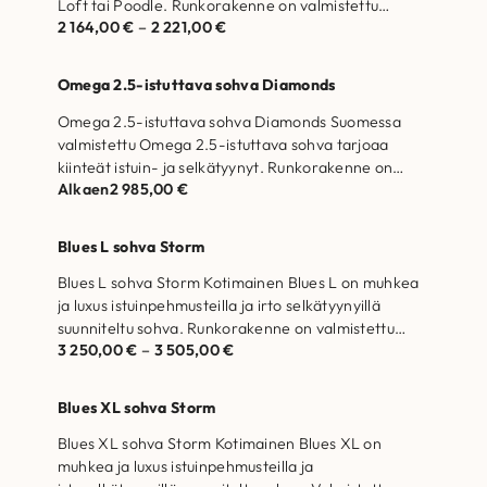
Loft tai Poodle. Runkorakenne on valmistettu
2 164,00
€
–
2 221,00
€
massiivipuusta ja kertopuusta Selkätyynyjen…
Omega 2.5-istuttava sohva Diamonds
Omega 2.5-istuttava sohva Diamonds Suomessa
valmistettu Omega 2.5-istuttava sohva tarjoaa
kiinteät istuin- ja selkätyynyt. Runkorakenne on
Alkaen
2 985,00
€
valmistettu massiivipuusta ja kertopuusta…
Blues L sohva Storm
Blues L sohva Storm Kotimainen Blues L on muhkea
ja luxus istuinpehmusteilla ja irto selkätyynyillä
suunniteltu sohva. Runkorakenne on valmistettu…
3 250,00
€
–
3 505,00
€
Blues XL sohva Storm
Blues XL sohva Storm Kotimainen Blues XL on
muhkea ja luxus istuinpehmusteilla ja