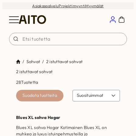
Siirry
Asiakaspalvelu
Projektimyynti
Myymälät
sisältöön
/
Sohvat
/
2 istuttavat sohvat
2 istuttavat sohvat
28
Tuotetta
Suodata tuotteita
Blues XL sohva Hogar
Blues XL sohva Hogar Kotimainen Blues XL on
muhkea ja luxus istuinpehmusteilla ja