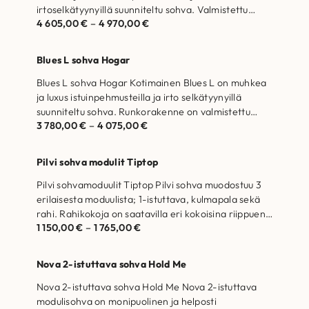
irtoselkätyynyillä suunniteltu sohva. Valmistettu
4 605,00
€
–
4 970,00
€
Suomessa. Runkorakenne on…
Blues L sohva Hogar
Blues L sohva Hogar Kotimainen Blues L on muhkea
ja luxus istuinpehmusteilla ja irto selkätyynyillä
suunniteltu sohva. Runkorakenne on valmistettu…
3 780,00
€
–
4 075,00
€
Pilvi sohva modulit Tiptop
Pilvi sohvamoduulit Tiptop Pilvi sohva muodostuu 3
erilaisesta moduulista; 1-istuttava, kulmapala sekä
rahi. Rahikokoja on saatavilla eri kokoisina riippuen
1 150,00
€
–
1 765,00
€
rahin…
Nova 2-istuttava sohva Hold Me
Nova 2-istuttava sohva Hold Me Nova 2-istuttava
modulisohva on monipuolinen ja helposti