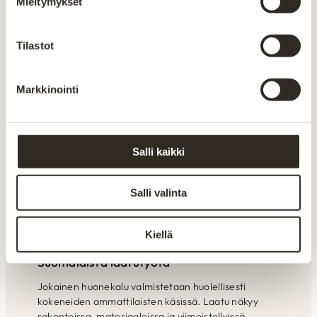
Mieltymykset
alusta loppuun Suomen Kainuussa.
Omalla tuotannolla pystytään
Tilastot
seuraamaan laatua ja varmistamaan
tuotteiden kestävyys. Henkilökunnan
ammattitaidolla ja vuosien
Markkinointi
kokemuksella pyritään kuuntelemaan
ja räätälöimään tuotteet asiakkaiden
toiveiden mukaan. Yksilöllisesti- tilaan
kuin tilaan. Kaikki valikoimamme
Salli kaikki
huonekalut valmistetaan Kajaanin
tehtaalla. Aitokalusteelle myönnetty
Salli valinta
Avainlippu-merkki kertoo Suomessa
valmistetuista tuotteista. Pidämme
Kiellä
ylpeästi yllä suomalaisen työn lippua.
Suomalaista laatutyötä
Jokainen huonekalu valmistetaan huolellisesti
kokeneiden ammattilaisten käsissä. Laatu näkyy
rakenteissa, materiaaleissa ja viimeistellyissä