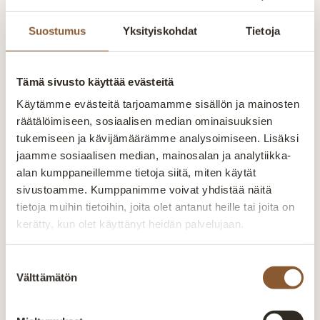
Tao lepotuoli
Vilma lepotuoli
Veera lep
Suostumus
Yksityiskohdat
Tietoja
Tao lepotuoli Tyylikäs
Vilma lepotuoli
Veera lep
ja modernilla
Suomessa tehty
lepotuoli, 
tunnelmalla varustettu
Vilma-lepotuoli on
laadukas 
Tämä sivusto käyttää evästeitä
1 815,00
€
–
2
1 237,00
€
–
1
Tao lepotuoli tarjoaa
tyylikäs
istuintäyte
118,00
€
466,00
€
Alkaen
92
korkeatasoista
matalaselkäinen
kankaalla
Käytämme evästeitä tarjoamamme sisällön ja mainosten
mukavuutta ja tukea.
valinta. Kankaina
Runkorak
räätälöimiseen, sosiaalisen median ominaisuuksien
Valmistettu Suomessa.
valittavissa
valmistett
tukemiseen ja kävijämäärämme analysoimiseen. Lisäksi
Teräsrunko/valettu
ihastuttavat Storm tai
massiivipu
jaamme sosiaalisen median, mainosalan ja analytiikka-
polyuretaanista
Diamonds.
vanerista
alan kumppaneillemme tietoja siitä, miten käytät
Pyörivällä
Runkorakenne on
HR50 kyl
mekanismilla…
valmistettu
istuintäyt
sivustoamme. Kumppanimme voivat yhdistää näitä
massiivipuusta ja…
tietoja muihin tietoihin, joita olet antanut heille tai joita on
Aitokaluste – aidosti
kerätty, kun olet käyttänyt heidän palvelujaan.
kotimainen
Suostumuksen
Aitokaluste tekee huonekalut sohvista
Välttämätön
valinta
sänkyihin paremmin – kotimaisesti,
kunnon materiaaleista ja vankalla
kokemuksella. Valmistus tapahtuu