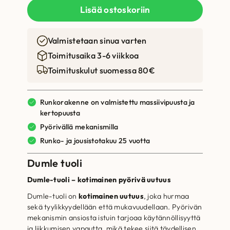
Lisää ostoskoriin
Valmistetaan sinua varten
Toimitusaika 3-6 viikkoa
Toimituskulut suomessa 80€
Runkorakenne on valmistettu massiivipuusta ja
kertopuusta
Pyörivällä mekanismilla
Runko- ja jousistotakuu 25 vuotta
Dumle tuoli
Dumle-tuoli – kotimainen pyörivä uutuus
Dumle-tuoli on
kotimainen uutuus
, joka hurmaa
sekä tyylikkyydellään että mukavuudellaan. Pyörivän
mekanismin ansiosta istuin tarjoaa käytännöllisyyttä
ja liikkumisen vapautta, mikä tekee siitä täydellisen