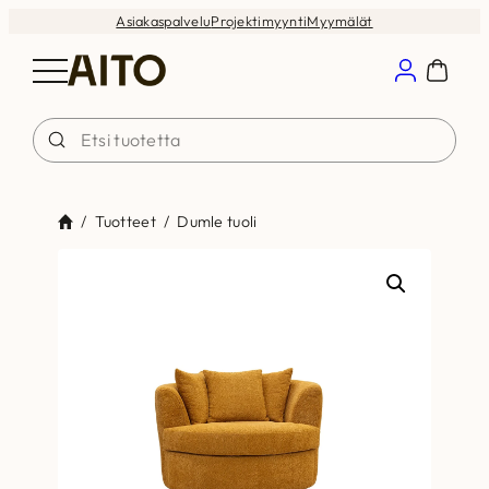
Siirry
Asiakaspalvelu
Projektimyynti
Myymälät
sisältöön
/
Tuotteet
/
Dumle tuoli