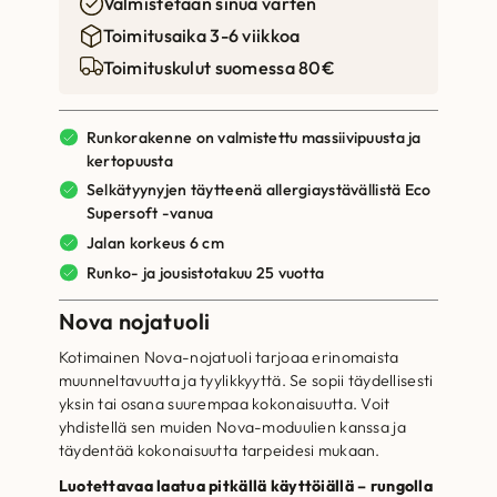
Valmistetaan sinua varten
Toimitusaika 3-6 viikkoa
Toimituskulut suomessa 80€
Runkorakenne on valmistettu massiivipuusta ja
kertopuusta
Selkätyynyjen täytteenä allergiaystävällistä Eco
Supersoft -vanua
Jalan korkeus 6 cm
Runko- ja jousistotakuu 25 vuotta
Nova nojatuoli
Kotimainen Nova-nojatuoli tarjoaa erinomaista
muunneltavuutta ja tyylikkyyttä. Se sopii täydellisesti
yksin tai osana suurempaa kokonaisuutta. Voit
yhdistellä sen muiden Nova-moduulien kanssa ja
täydentää kokonaisuutta tarpeidesi mukaan.
Luotettavaa laatua pitkällä käyttöiällä – rungolla