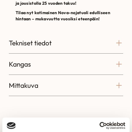
ja jousistolla 25 vuoden takuu!
Tilaa nyt kotimainen Nova-nojatuoli edulliseen
hintaan – mukavuutta vuosiksi eteenpäin!
Tekniset tiedot
Kangas
Mittakuva
Voisit olla kiinnostunut myös näistä