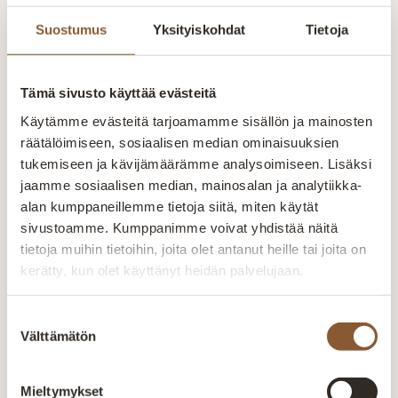
Tao lepotuoli
Vilma lepotuoli
Veera lep
Suostumus
Yksityiskohdat
Tietoja
Tao lepotuoli Tyylikäs
Vilma lepotuoli
Veera lep
ja modernilla
Suomessa tehty
lepotuoli, 
tunnelmalla varustettu
Vilma-lepotuoli on
laadukas 
1 815,00
€
–
2
1 237,00
€
–
1
Tao lepotuoli tarjoaa
tyylikäs
istuintäyte
Tämä sivusto käyttää evästeitä
118,00
€
466,00
€
Alkaen
92
korkeatasoista
matalaselkäinen
kankaalla
Käytämme evästeitä tarjoamamme sisällön ja mainosten
mukavuutta ja tukea.
valinta. Kankaina
Runkorak
räätälöimiseen, sosiaalisen median ominaisuuksien
Valmistettu Suomessa.
valittavissa
valmistett
Teräsrunko/valettu
ihastuttavat Storm tai
massiivipu
tukemiseen ja kävijämäärämme analysoimiseen. Lisäksi
polyuretaanista
Diamonds.
vanerista
jaamme sosiaalisen median, mainosalan ja analytiikka-
Pyörivällä
Runkorakenne on
HR50 kyl
alan kumppaneillemme tietoja siitä, miten käytät
mekanismilla…
valmistettu
istuintäyt
sivustoamme. Kumppanimme voivat yhdistää näitä
massiivipuusta ja…
Aitokaluste – aidosti
tietoja muihin tietoihin, joita olet antanut heille tai joita on
kotimainen
kerätty, kun olet käyttänyt heidän palvelujaan.
Aitokaluste tekee huonekalut sohvista
Suostumuksen
sänkyihin paremmin – kotimaisesti,
Välttämätön
valinta
kunnon materiaaleista ja vankalla
kokemuksella. Valmistus tapahtuu
Mieltymykset