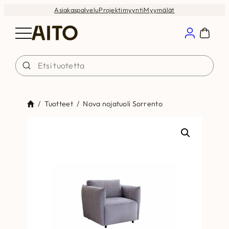
Siirry
Asiakaspalvelu
Projektimyynti
Myymälät
sisältöön
/
Tuotteet
/
Nova nojatuoli Sorrento