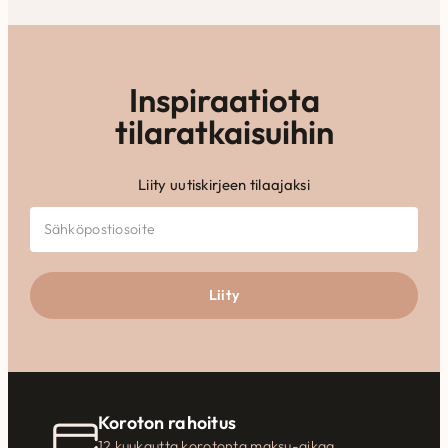
Inspiraatiota
tilaratkaisuihin
Liity uutiskirjeen tilaajaksi
Liity
Koroton rahoitus
12 kuukautta korotonta maksu-aikaa