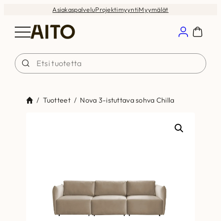
Siirry
Asiakaspalvelu
Projektimyynti
Myymälät
sisältöön
/
Tuotteet
/
Nova 3-istuttava sohva Chilla