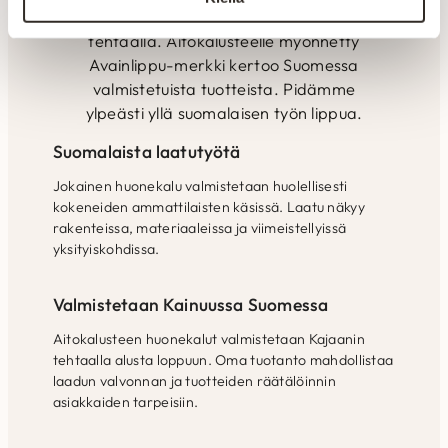
huonekalut valmistetaan Kajaanin
tehtaalla. Aitokalusteelle myönnetty
Avainlippu-merkki kertoo Suomessa
valmistetuista tuotteista. Pidämme
ylpeästi yllä suomalaisen työn lippua.
Suomalaista laatutyötä
Jokainen huonekalu valmistetaan huolellisesti
kokeneiden ammattilaisten käsissä. Laatu näkyy
rakenteissa, materiaaleissa ja viimeistellyissä
yksityiskohdissa.
Valmistetaan Kainuussa Suomessa
Aitokalusteen huonekalut valmistetaan Kajaanin
tehtaalla alusta loppuun. Oma tuotanto mahdollistaa
laadun valvonnan ja tuotteiden räätälöinnin
asiakkaiden tarpeisiin.