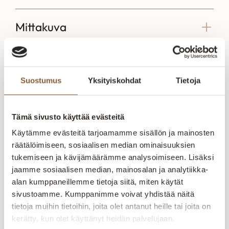
Mittakuva
Suostumus
Yksityiskohdat
Tietoja
Voisit olla kiinnostunut myös näistä
Pilvi sohva modulit
Blues L sohva Storm
Blues XL 
Tämä sivusto käyttää evästeitä
Storm
Blues L sohva Storm
Blues XL 
Käytämme evästeitä tarjoamamme sisällön ja mainosten
Pilvi sohvamoduulit
Kotimainen Blues L on
Kotimaine
räätälöimiseen, sosiaalisen median ominaisuuksien
Storm Pilvi -sohva
muhkea ja luxus
on muhkea
muodostuu 3
tukemiseen ja kävijämäärämme analysoimiseen. Lisäksi
istuinpehmusteilla ja
istuinpehm
erilaisesta moduulista;
irto selkätyynyillä
irtoselkät
jaamme sosiaalisen median, mainosalan ja analytiikka-
3 250,00
€
–
3
3 965,00
1-istuttava, kulmapala
suunniteltu sohva.
suunnitelt
alan kumppaneillemme tietoja siitä, miten käytät
975,00
€
–
1 470,00
€
505,00
€
270,00
€
sekä rahi. Rahikokoja
Runkorakenne on
Valmistet
sivustoamme. Kumppanimme voivat yhdistää näitä
on saatavilla eri
valmistettu…
Runkorak
tietoja muihin tietoihin, joita olet antanut heille tai joita on
kokoisina riippuen
kerätty, kun olet käyttänyt heidän palvelujaan.
rahin…