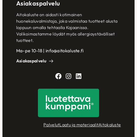
Asiakaspalvelu
Aitokaluste on aidosti kotimainen
huonekaluvalmistaja, joka valmistaa tuotteet alusta
loppuun omalla tehtaalla Kajaanissa.
Valikoimastamme löydät myös allergiaystävälliset
tuotteet.
Ma-pe 10-18 | info@aitokaluste.fi
Asiakaspalvelu
Facebook
Instagram
LinkedIn
Palvelut
Laatu ja materiaalit
Aitokaluste