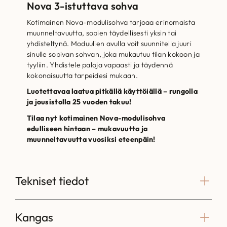
Nova 3-istuttava sohva
Kotimainen Nova-modulisohva tarjoaa erinomaista
muunneltavuutta, sopien täydellisesti yksin tai
yhdisteltynä. Moduulien avulla voit suunnitella juuri
sinulle sopivan sohvan, joka mukautuu tilan kokoon ja
tyyliin. Yhdistele paloja vapaasti ja täydennä
kokonaisuutta tarpeidesi mukaan.
Luotettavaa laatua pitkällä käyttöiällä – rungolla
ja jousistolla 25 vuoden takuu!
Tilaa nyt kotimainen Nova-modulisohva
edulliseen hintaan – mukavuutta ja
muunneltavuutta vuosiksi eteenpäin!
Tekniset tiedot
Kangas