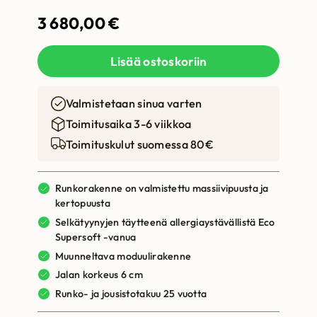
3 680,00
€
Lisää ostoskoriin
Valmistetaan sinua varten
Toimitusaika 3-6 viikkoa
Toimituskulut suomessa 80€
Runkorakenne on valmistettu massiivipuusta ja
kertopuusta
Selkätyynyjen täytteenä allergiaystävällistä Eco
Supersoft -vanua
Muunneltava moduulirakenne
Jalan korkeus 6 cm
Runko- ja jousistotakuu 25 vuotta