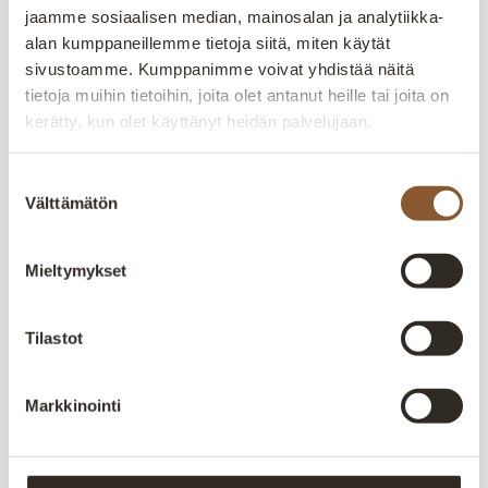
jaamme sosiaalisen median, mainosalan ja analytiikka-
alan kumppaneillemme tietoja siitä, miten käytät
sivustoamme. Kumppanimme voivat yhdistää näitä
tietoja muihin tietoihin, joita olet antanut heille tai joita on
kerätty, kun olet käyttänyt heidän palvelujaan.
Suostumuksen
Välttämätön
valinta
Mieltymykset
Tilastot
Tarvitsetko apua valintaan?
Markkinointi
Verhoilumateriaalin valinta vaikuttaa
sekä huonekalun ulkonäköön että
käyttömukavuuteen. Jos sopiva