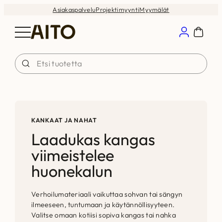
Siirry
Asiakaspalvelu
Projektimyynti
Myymälät
sisältöön
KANKAAT JA NAHAT
Laadukas kangas
viimeistelee
huonekalun
Verhoilumateriaali vaikuttaa sohvan tai sängyn
ilmeeseen, tuntumaan ja käytännöllisyyteen.
Valitse omaan kotiisi sopiva kangas tai nahka