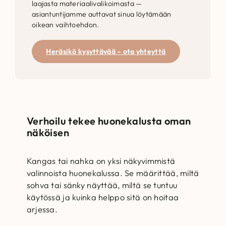
laajasta materiaalivalikoimasta —
asiantuntijamme auttavat sinua löytämään
oikean vaihtoehdon.
Heräsikö kysyttävää – ota yhteyttä
Verhoilu tekee huonekalusta oman
näköisen
Kangas tai nahka on yksi näkyvimmistä
valinnoista huonekalussa. Se määrittää, miltä
sohva tai sänky näyttää, miltä se tuntuu
käytössä ja kuinka helppo sitä on hoitaa
arjessa.