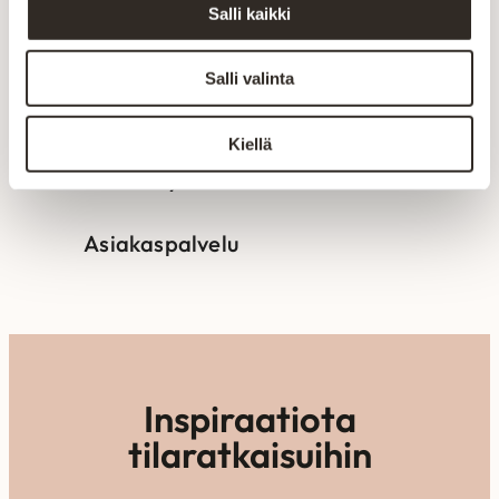
kangas, nahka tai sävy mietityttää,
Salli kaikki
asiakaspalvelumme auttaa mielellään
löytämään vaihtoehdon, joka sopii
Salli valinta
kotiisi ja käyttötarpeeseesi.
Kiellä
Tilaa näyte
Asiakaspalvelu
Inspiraatiota
tilaratkaisuihin