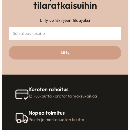
tilaratkaisuihin
Liity uutiskirjeen tilaajaksi
Liity
Koroton rahoitus
12 kuukautta korotonta maksu-aikaa
Nopea toimitus
Postin ja matkahuollon kautta