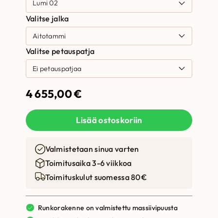
Valitse jalka
Valitse petauspatja
4 655,00
€
Lisää ostoskoriin
Valmistetaan sinua varten
Toimitusaika 3-6 viikkoa
Toimituskulut suomessa 80€
Runkorakenne on valmistettu massiivipuusta