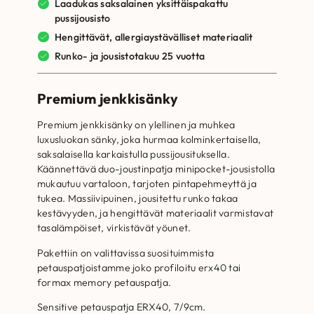
Laadukas saksalainen yksittäispakattu
pussijousisto
Hengittävät, allergiaystävälliset materiaalit
Runko- ja jousistotakuu 25 vuotta
Premium jenkkisänky
Premium jenkkisänky on ylellinen ja muhkea
luxusluokan sänky, joka hurmaa kolminkertaisella,
saksalaisella karkaistulla pussijousituksella.
Käännettävä duo-joustinpatja minipocket-jousistolla
mukautuu vartaloon, tarjoten pintapehmeyttä ja
tukea. Massiivipuinen, jousitettu runko takaa
kestävyyden, ja hengittävät materiaalit varmistavat
tasalämpöiset, virkistävät yöunet.
Pakettiin on valittavissa suosituimmista
petauspatjoistamme joko profiloitu erx40 tai
formax memory petauspatja.
Sensitive petauspatja ERX40, 7/9cm.