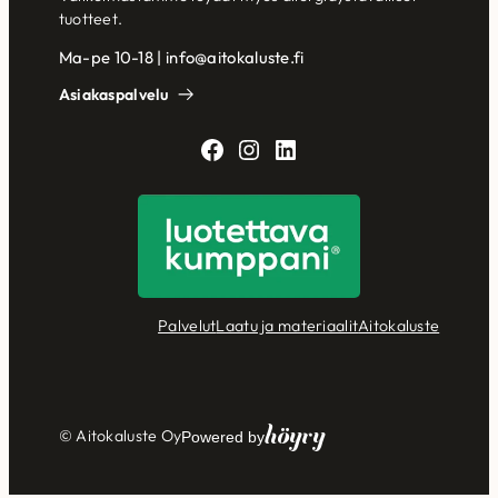
tuotteet.
Ma-pe 10-18 | info@aitokaluste.fi
Asiakaspalvelu
Facebook
Instagram
LinkedIn
Palvelut
Laatu ja materiaalit
Aitokaluste
Höyry
© Aitokaluste Oy
Powered by