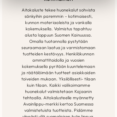
Aitokaluste tekee huonekalut sohvista
sänkyihin paremmin – kotimaisesti,
kunnon materiaaleista ja vankalla
kokemuksella. Valmistus tapahtuu
alusta loppuun Suomen Kainuussa.
Omalla tuotannolla pystytään
seuraamaan laatua ja varmistamaan
tuotteiden kestävyys. Henkilökunnan
ammattitaidolla ja vuosien
kokemuksella pyritään kuuntelemaan
ja räätälöimään tuotteet asiakkaiden
toiveiden mukaan. Yksilöllisesti- tilaan
kuin tilaan. Kaikki valikoimamme
huonekalut valmistetaan Kajaanin
tehtaalla. Aitokalusteelle myönnetty
Avainlippu-merkki kertoo Suomessa
valmistetuista tuotteista. Pidämme
ylpeästi yllä suomalaisen työn lippua.