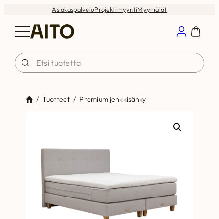
Siirry
Asiakaspalvelu
Projektimyynti
Myymälät
sisältöön
/
Tuotteet
/
Premium jenkkisänky