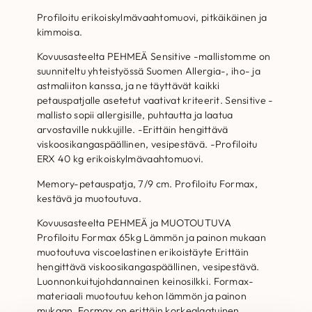
Profiloitu erikoiskylmävaahtomuovi, pitkäikäinen ja
kimmoisa.
Kovuusasteelta PEHMEÄ Sensitive -mallistomme on
suunniteltu yhteistyössä Suomen Allergia-, iho- ja
astmaliiton kanssa, ja ne täyttävät kaikki
petauspatjalle asetetut vaativat kriteerit. Sensitive -
mallisto sopii allergisille, puhtautta ja laatua
arvostaville nukkujille. -Erittäin hengittävä
viskoosikangaspäällinen, vesipestävä. -Profiloitu
ERX 40 kg erikoiskylmävaahtomuovi.
Memory-petauspatja, 7/9 cm. Profiloitu Formax,
kestävä ja muotoutuva.
Kovuusasteelta PEHMEÄ ja MUOTOUTUVA
Profiloitu Formax 65kg Lämmön ja painon mukaan
muotoutuva viscoelastinen erikoistäyte Erittäin
hengittävä viskoosikangaspäällinen, vesipestävä.
Luonnonkuitujohdannainen keinosilkki. Formax-
materiaali muotoutuu kehon lämmön ja painon
mukaan. Formax on erittäin korkealaatuinen