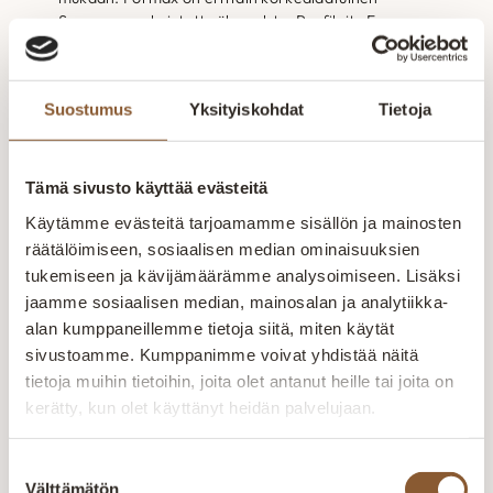
Suomessa valmistettu älyvaahto. Profiloitu Formax-
materiaali antaa petauspatjaan kantavuutta ja
muhkeutta.
Premium jenkkisänky yhdistää laadun ja
Suostumus
Yksityiskohdat
Tietoja
mukavuuden, parantaen unenlaatua ja arjen
jaksamista.
Tämä sivusto käyttää evästeitä
Luotettavaa laatua pitkällä käyttöiällä – rungolla
ja jousistolla 25 vuoden takuu!
Käytämme evästeitä tarjoamamme sisällön ja mainosten
räätälöimiseen, sosiaalisen median ominaisuuksien
Tilaa nyt kotimainen Premium-jenkkisänky –
tukemiseen ja kävijämäärämme analysoimiseen. Lisäksi
mukavuutta vuosiksi eteenpäin!
jaamme sosiaalisen median, mainosalan ja analytiikka-
alan kumppaneillemme tietoja siitä, miten käytät
sivustoamme. Kumppanimme voivat yhdistää näitä
Tekniset tiedot
tietoja muihin tietoihin, joita olet antanut heille tai joita on
kerätty, kun olet käyttänyt heidän palvelujaan.
Kangas
Suostumuksen
Välttämätön