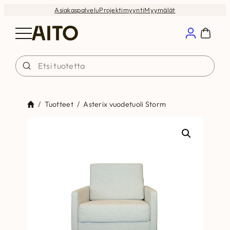
Siirry
Asiakaspalvelu
Projektimyynti
Myymälät
sisältöön
/
Tuotteet
/
Asterix vuodetuoli Storm