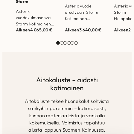
Storm
Asterix vuode
Asterix v
Asterix
etudivaani Storm
Storm
vuodekulmasohva
Kotimainen
Helppokäy
Storm Kotimainen
vuodesohva
istuttava 
Alkaen
4 065,00
€
Alkaen
3 640,00
€
Alkaen
2 
Asterix
etudivaanilla,
vuodesohv
vuodekulmasohva.
jousitetulla
on 25 vuo
Sohvalla on 25 vuoden
tuplamekanismilla ja
ja jousist
runko- ja
kiinteillä
169cm. R
jousistotakuu.
istuintyynyillä.
on valmist
Runkorakenne on
Runkorakenne on
massiivip
valmistettu
valmistettu
massiivipuusta ja
massiivipuusta ja
Aitokaluste – aidosti
kertopuusta
kertopuusta
kotimainen
Selkätyynyjen…
Selkätyynyjen
täytteenä…
Aitokaluste tekee huonekalut sohvista
sänkyihin paremmin – kotimaisesti,
kunnon materiaaleista ja vankalla
kokemuksella. Valmistus tapahtuu
alusta loppuun Suomen Kainuussa.