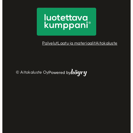
Palvelut
Laatu ja materiaalit
Aitokaluste
Höyry
© Aitokaluste Oy
Powered by