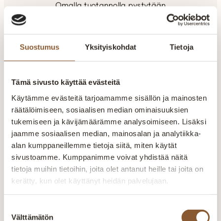
Omalla tuotannolla pystytään
seuraamaan laatua ja varmistamaan
tuotteiden kestävyys. Henkilökunnan
ammattitaidolla ja vuosien
Suostumus
Yksityiskohdat
Tietoja
kokemuksella pyritään kuuntelemaan
ja räätälöimään tuotteet asiakkaiden
toiveiden mukaan. Yksilöllisesti- tilaan
Tämä sivusto käyttää evästeitä
kuin tilaan. Kaikki valikoimamme
Käytämme evästeitä tarjoamamme sisällön ja mainosten
huonekalut valmistetaan Kajaanin
räätälöimiseen, sosiaalisen median ominaisuuksien
tehtaalla. Aitokalusteelle myönnetty
tukemiseen ja kävijämäärämme analysoimiseen. Lisäksi
Avainlippu-merkki kertoo Suomessa
jaamme sosiaalisen median, mainosalan ja analytiikka-
valmistetuista tuotteista. Pidämme
alan kumppaneillemme tietoja siitä, miten käytät
ylpeästi yllä suomalaisen työn lippua.
sivustoamme. Kumppanimme voivat yhdistää näitä
Suomalaista laatutyötä
tietoja muihin tietoihin, joita olet antanut heille tai joita on
kerätty, kun olet käyttänyt heidän palvelujaan.
Jokainen huonekalu valmistetaan huolellisesti
kokeneiden ammattilaisten käsissä. Laatu näkyy
rakenteissa, materiaaleissa ja viimeistellyissä
Suostumuksen
yksityiskohdissa.
Välttämätön
valinta