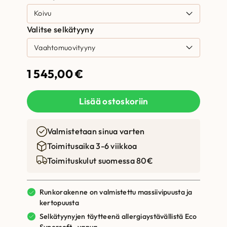
Valitse selkätyyny
1 545,00
€
Lisää ostoskoriin
Valmistetaan sinua varten
Toimitusaika 3-6 viikkoa
Toimituskulut suomessa 80€
Runkorakenne on valmistettu massiivipuusta ja
kertopuusta
Selkätyynyjen täytteenä allergiaystävällistä Eco