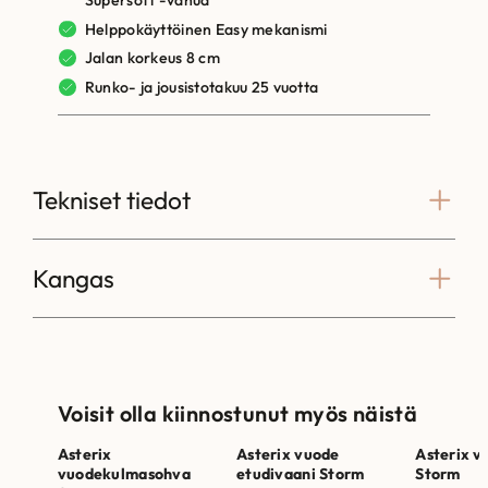
Supersoft -vanua
Helppokäyttöinen Easy mekanismi
Jalan korkeus 8 cm
Runko- ja jousistotakuu 25 vuotta
Tekniset tiedot
Kangas
Voisit olla kiinnostunut myös näistä
Asterix
Asterix vuode
Asterix 
vuodekulmasohva
etudivaani Storm
Storm