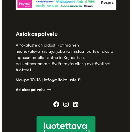
Asiakaspalvelu
Aitokaluste on aidosti kotimainen
huonekaluvalmistaja, joka valmistaa tuotteet alusta
loppuun omalla tehtaalla Kajaanissa.
Valikoimastamme löydät myös allergiaystävälliset
tuotteet.
Ma-pe 10-18 | info@aitokaluste.fi
Asiakaspalvelu
Facebook
Instagram
LinkedIn