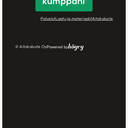
Palvelut
Laatu ja materiaalit
Aitokaluste
Höyry
© Aitokaluste Oy
Powered by