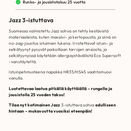
Runko- ja jousistotakuu 25 vuotta
Jazz 3-istuttava
Suomessa valmistettu Jazz sohva on tehty kestävistä
materiaaleista, kuten massiivi- ja kertopuusta, ja siinä on
no-zag-jousitus istuimien tukena. Irrotettavat istuin- ja
selkätyynyt pysyvät paikoillaan tarrojen ansiosta, ja
selkätyynyissä käytetään allergiaystävällistä Eco Supersoft
-vanutäytettä.
Istuinpehmusteena napakka HR35/HS45 vaahtomuovi
vanulla.
Luotettavaa laatua pitkällä käyttöiällä – rungolla ja
jousistolla 25 vuoden takuu!
Tilaa nyt kotimainen Jazz
3-istuttava sohva
edulliseen
hintaan – mukavuutta vuosiksi eteenpäin!