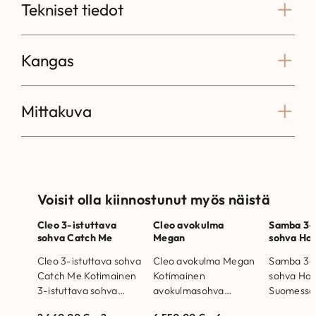
Tekniset tiedot
Kangas
Mittakuva
Voisit olla kiinnostunut myös näistä
Cleo 3-istuttava
Cleo avokulma
Samba 3-
sohva Catch Me
Megan
sohva Ho
Cleo 3-istuttava sohva
Cleo avokulma Megan
Samba 3-i
Catch Me Kotimainen
Kotimainen
sohva Hol
3-istuttava sohva
avokulmasohva
Suomessa 
irrotettavilla istuin- ja
irrotettavilla istuin- ja
Samba 3-i