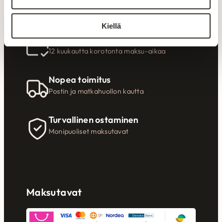
Kiellä
Koroton rahoitus
12 kuukautta korotonta maksu-aikaa
Nopea toimitus
Postin ja matkahuollon kautta
Turvallinen ostaminen
Monipuoliset maksutavat
Maksutavat