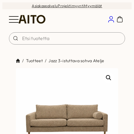
Siirry
Asiakaspalvelu
Projektimyynti
Myymälät
sisältöön
/
Tuotteet
/
Jazz 3-istuttava sohva Atelje