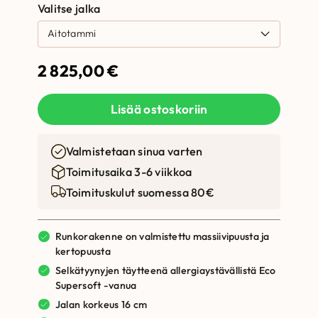
Valitse jalka
2 825,00
€
Lisää ostoskoriin
Valmistetaan sinua varten
Toimitusaika 3-6 viikkoa
Toimituskulut suomessa 80€
Runkorakenne on valmistettu massiivipuusta ja
kertopuusta
Selkätyynyjen täytteenä allergiaystävällistä Eco
Supersoft -vanua
Jalan korkeus 16 cm