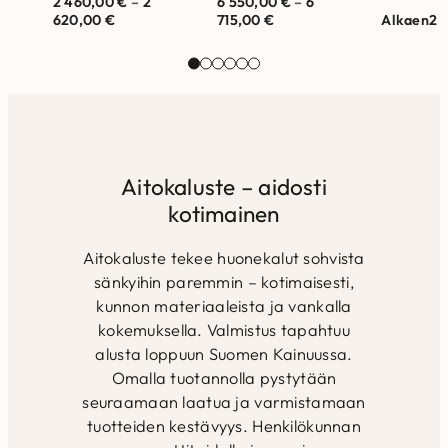
2 460,00
€
–
2
6 550,00
€
–
6
selkätyynyillä.
selkätyynyillä.
sohva hu
620,00
€
715,00
€
Alkaen
2 
Valmistettu Suomessa.
Valmistettu Suomessa.
samettise
Runkorakenne on
Runkorakenne on
pehmeäpin
valmistettu
valmistettu
Hold Me-k
massiivipuusta ja
massiivipuusta ja
tuo ylellis
kertopuusta…
kertopuusta
Selkätyynyjen
täytteenä
allergiaystävällistä…
Aitokaluste – aidosti
kotimainen
Aitokaluste tekee huonekalut sohvista
sänkyihin paremmin – kotimaisesti,
kunnon materiaaleista ja vankalla
kokemuksella. Valmistus tapahtuu
alusta loppuun Suomen Kainuussa.
Omalla tuotannolla pystytään
seuraamaan laatua ja varmistamaan
tuotteiden kestävyys. Henkilökunnan