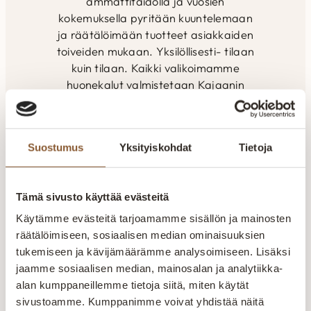
ammattitaidolla ja vuosien
kokemuksella pyritään kuuntelemaan
ja räätälöimään tuotteet asiakkaiden
toiveiden mukaan. Yksilöllisesti- tilaan
kuin tilaan. Kaikki valikoimamme
huonekalut valmistetaan Kajaanin
tehtaalla. Aitokalusteelle myönnetty
Avainlippu-merkki kertoo Suomessa
valmistetuista tuotteista. Pidämme
Suostumus
Yksityiskohdat
Tietoja
ylpeästi yllä suomalaisen työn lippua.
Suomalaista laatutyötä
Tämä sivusto käyttää evästeitä
Jokainen huonekalu valmistetaan huolellisesti
kokeneiden ammattilaisten käsissä. Laatu näkyy
Käytämme evästeitä tarjoamamme sisällön ja mainosten
rakenteissa, materiaaleissa ja viimeistellyissä
räätälöimiseen, sosiaalisen median ominaisuuksien
yksityiskohdissa.
tukemiseen ja kävijämäärämme analysoimiseen. Lisäksi
jaamme sosiaalisen median, mainosalan ja analytiikka-
Valmistetaan Kainuussa Suomessa
alan kumppaneillemme tietoja siitä, miten käytät
sivustoamme. Kumppanimme voivat yhdistää näitä
Aitokalusteen huonekalut valmistetaan Kajaanin