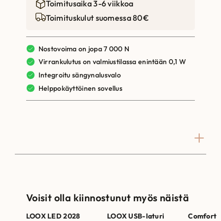
Toimitusaika 3-6 viikkoa
Toimituskulut suomessa 80€
Nostovoima on jopa 7 000 N
Virrankulutus on valmiustilassa enintään 0,1 W
Integroitu sängynalusvalo
Helppokäyttöinen sovellus
Voisit olla kiinnostunut myös näistä
LOOX LED 2028
LOOX USB-laturi
Comfort S