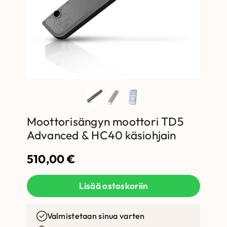
Moottorisängyn moottori TD5
Advanced & HC40 käsiohjain
510,00
€
Lisää ostoskoriin
Valmistetaan sinua varten