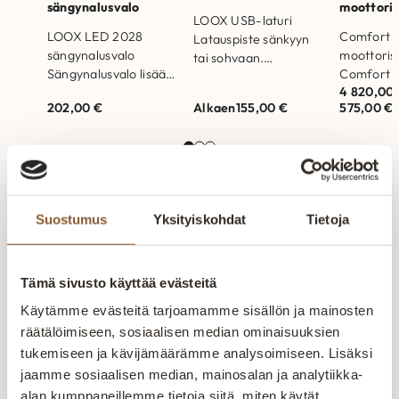
sängynalusvalo
moottori
LOOX USB-laturi
LOOX LED 2028
Comfort s
Latauspiste sänkyyn
sängynalusvalo
moottoris
tai sohvaan.
Sängynalusvalo lisää
Comfort s
Saatavina eri väreinä.
4 820,00
turvallisuutta ja
moottoris
Sisältää
202,00
€
Alkaen
155,00
€
575,00
€
käytännöllisyyttä
mukavuutt
verkkovirtamuuntajan
makuuhuoneeseen.
joustosäle
ja johtosarjan LOOX
Hämärä- ja
jossa sää
USB-laturi LOOX
liiketunnistin
hartia- ja 
USB-laturi LOOX
käynnistyy alle 15 lx
Valmistet
USB-laturi tuo…
valossa, sammuen 2…
Runkorak
Suostumus
Yksityiskohdat
Tietoja
valmistett
massiivip
Aitokaluste – aidosti
kotimainen
Tämä sivusto käyttää evästeitä
Käytämme evästeitä tarjoamamme sisällön ja mainosten
Aitokaluste tekee huonekalut sohvista
räätälöimiseen, sosiaalisen median ominaisuuksien
sänkyihin paremmin – kotimaisesti,
tukemiseen ja kävijämäärämme analysoimiseen. Lisäksi
kunnon materiaaleista ja vankalla
jaamme sosiaalisen median, mainosalan ja analytiikka-
kokemuksella. Valmistus tapahtuu
alan kumppaneillemme tietoja siitä, miten käytät