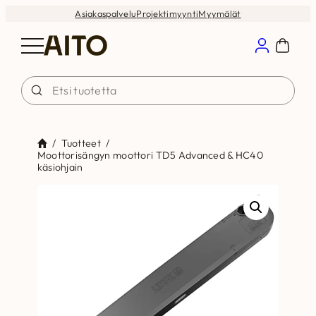
Siirry
Asiakaspalvelu
Projektimyynti
Myymälät
sisältöön
/
Tuotteet
/
Moottorisängyn moottori TD5 Advanced & HC40
käsiohjain