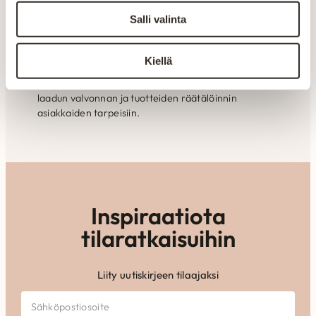
yksityiskohdissa.
Salli valinta
Valmistetaan Kainuussa Suomessa
Kiellä
Aitokalusteen huonekalut valmistetaan Kajaanin
tehtaalla alusta loppuun. Oma tuotanto mahdollistaa
laadun valvonnan ja tuotteiden räätälöinnin
asiakkaiden tarpeisiin.
Inspiraatiota
tilaratkaisuihin
Liity uutiskirjeen tilaajaksi