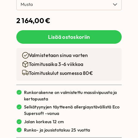
2 164,00
€
Lisää ostoskoriin
Valmistetaan sinua varten
Toimitusaika 3-6 viikkoa
Toimituskulut suomessa 80€
Runkorakenne on valmistettu massiivipuusta ja
kertopuusta
Selkätyynyjen täytteenä allergiaystävällistä Eco
Supersoft -vanua
Jalan korkeus 12 cm
Runko- ja jousistotakuu 25 vuotta