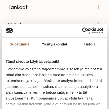
Kankaat
Mittakuva
Suostumus
Yksityiskohdat
Tietoja
Voisit olla kiinnostunut myös näistä
Tämä sivusto käyttää evästeitä
Pilvi sohva modulit
Omega 2.5-istuttava
Cubic 3-i
Storm
sohva Diamonds
sohva
Käytämme evästeitä tarjoamamme sisällön ja mainosten
räätälöimiseen, sosiaalisen median ominaisuuksien
Pilvi sohvamoduulit
Omega 2.5-istuttava
Cubic 3-is
tukemiseen ja kävijämäärämme analysoimiseen. Lisäksi
Storm Pilvi -sohva
sohva Diamonds
sohva Cub
muodostuu 3
Suomessa valmistettu
istuttava 
jaamme sosiaalisen median, mainosalan ja analytiikka-
erilaisesta moduulista;
Omega 2.5-istuttava
mukavuutt
alan kumppaneillemme tietoja siitä, miten käytät
2 187,00
1-istuttava, kulmapala
sohva tarjoaa kiinteät
ja pintap
sivustoamme. Kumppanimme voivat yhdistää näitä
975,00
€
–
1 470,00
€
Alkaen
2 985,00
€
548,00
€
sekä rahi. Rahikokoja
istuin- ja selkätyynyt.
istuinpehm
tietoja muihin tietoihin, joita olet antanut heille tai joita on
on saatavilla eri
Runkorakenne on
Kankaina v