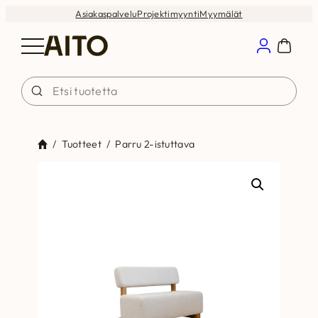
Siirry
Asiakaspalvelu
Projektimyynti
Myymälät
sisältöön
/
Tuotteet
/
Parru 2-istuttava