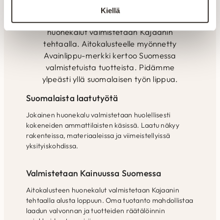
toiveiden mukaan. Yksilöllisesti- tilaan
Kiellä
kuin tilaan. Kaikki valikoimamme
huonekalut valmistetaan Kajaanin
tehtaalla. Aitokalusteelle myönnetty
Avainlippu-merkki kertoo Suomessa
valmistetuista tuotteista. Pidämme
ylpeästi yllä suomalaisen työn lippua.
Suomalaista laatutyötä
Jokainen huonekalu valmistetaan huolellisesti
kokeneiden ammattilaisten käsissä. Laatu näkyy
rakenteissa, materiaaleissa ja viimeistellyissä
yksityiskohdissa.
Valmistetaan Kainuussa Suomessa
Aitokalusteen huonekalut valmistetaan Kajaanin
tehtaalla alusta loppuun. Oma tuotanto mahdollistaa
laadun valvonnan ja tuotteiden räätälöinnin