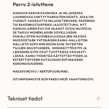
Parru 2-istuttava
KAINUUN KARUN KAUNIISSA JA HILJAISESSA
LUONNOSSA VIIHTYY PARHAITEN MÄNTY, JOKA ON
TUONUT VAURAUTTA MILLOIN TERVAKSI, PAPERIKSI
TAI RAKENNUSTARPEIKSI JALOSTETTUNA. NYT
KAINUULAINEN PUU ON SAANUT UUSIA MUOTOJA.
SE TAIPUU MONENLAISIIN SOVELLUKSIIN
PAIKALLISTEN HUONEKALUOSAAJIEN KÄSISSÄ
MUODOSTAEN YHTENÄISEN KAINU-MALLISTON.
MALLISTO SOPII NIIN KODIN KUIN YHTEISTEN
TILOJEN SISUSTUKSEEN. MONIKÄYTTÖISYYS JA
LEIKKIMIELISYYS OVAT TUOTTEISSA VAHVASTI
LÄSNÄ. KAINU YHDISTÄÄ KÄYTETTÄVYYDEN JA
ESTEETTISYYDEN KUTSUVAKSI KOTIMAISEKSI
KOKONAISUUDEKSI.
MASSIIVIKOIVU / KERTOPUURUNKO.
ISTUINPEHMUSTE 8CM PAKSU HR35 VAAHTOMUOVI.
Tekniset tiedot