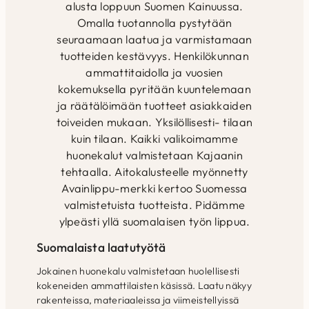
alusta loppuun Suomen Kainuussa.
Omalla tuotannolla pystytään
seuraamaan laatua ja varmistamaan
tuotteiden kestävyys. Henkilökunnan
ammattitaidolla ja vuosien
kokemuksella pyritään kuuntelemaan
ja räätälöimään tuotteet asiakkaiden
toiveiden mukaan. Yksilöllisesti- tilaan
kuin tilaan. Kaikki valikoimamme
huonekalut valmistetaan Kajaanin
tehtaalla. Aitokalusteelle myönnetty
Avainlippu-merkki kertoo Suomessa
valmistetuista tuotteista. Pidämme
ylpeästi yllä suomalaisen työn lippua.
Suomalaista laatutyötä
Jokainen huonekalu valmistetaan huolellisesti
kokeneiden ammattilaisten käsissä. Laatu näkyy
rakenteissa, materiaaleissa ja viimeistellyissä