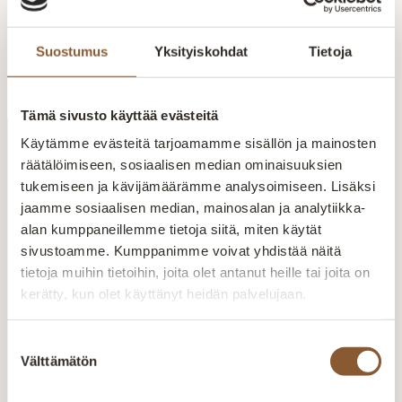
Liity
Suostumus
Yksityiskohdat
Tietoja
Tämä sivusto käyttää evästeitä
Käytämme evästeitä tarjoamamme sisällön ja mainosten
Koroton rahoitus
räätälöimiseen, sosiaalisen median ominaisuuksien
12 kuukautta korotonta maksu-aikaa
tukemiseen ja kävijämäärämme analysoimiseen. Lisäksi
jaamme sosiaalisen median, mainosalan ja analytiikka-
alan kumppaneillemme tietoja siitä, miten käytät
Nopea toimitus
sivustoamme. Kumppanimme voivat yhdistää näitä
Postin ja matkahuollon kautta
tietoja muihin tietoihin, joita olet antanut heille tai joita on
kerätty, kun olet käyttänyt heidän palvelujaan.
Turvallinen ostaminen
Monipuoliset maksutavat
Suostumuksen
Välttämätön
valinta