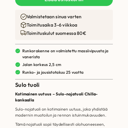
Valmistetaan sinua varten
Toimitusaika 3-6 viikkoa
Toimituskulut suomessa 80€
Runkorakenne on valmistettu massiivipuusta ja
vanerista
Jalan korkeus 2,5 cm
Runko- ja jousistotakuu 25 vuotta
Sulo tuoli
Kotimainen uutuus – Sulo-nojatuoli Chilla-
kankaalla
Sulo-nojatuoli on kotimainen uutuus, joka yhdistää
modernin muotoilun ja rennon istuinmukavuuden.
Tämä nojatuoli sopii täydellisesti olohuoneeseen,