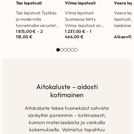
Tao lepotuoli
Vilma lepotuoli
Veera lep
Tao lepotuoli Tyylikäs
Vilma lepotuoli
Veera lep
ja modernilla
Suomessa tehty
lepotuoli, 
tunnelmalla varustettu
Vilma-lepotuoli on
laadukas 
1 815,00
€
–
2
1 237,00
€
–
1
Tao lepotuoli tarjoaa
tyylikäs
istuintäyte
118,00
€
466,00
€
Alkaen
92
korkeatasoista
matalaselkäinen
kankaalla
mukavuutta ja tukea.
valinta. Kankaina
Runkorak
Valmistettu Suomessa.
valittavissa
valmistett
Teräsrunko/valettu
ihastuttavat Storm tai
massiivipu
polyuretaanista
Diamonds.
vanerista
Pyörivällä
Runkorakenne on
HR50 kyl
mekanismilla…
valmistettu
istuintäyt
massiivipuusta ja…
Aitokaluste – aidosti
kotimainen
Aitokaluste tekee huonekalut sohvista
sänkyihin paremmin – kotimaisesti,
kunnon materiaaleista ja vankalla
kokemuksella. Valmistus tapahtuu