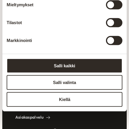
Mieltymykset
Maksutavat
Tilastot
Markkinointi
Asiakaspalvelu
Salli kaikki
Aitokaluste on aidosti kotimainen
huonekaluvalmistaja, joka valmistaa tuotteet alusta
Salli valinta
loppuun omalla tehtaalla Kajaanissa.
Valikoimastamme löydät myös allergiaystävälliset
tuotteet.
Kiellä
Ma-pe 10-18 | info@aitokaluste.fi
Asiakaspalvelu