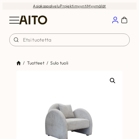
Siirry
Asiakaspalvelu
Projektimyynti
Myymälät
sisältöön
/
Tuotteet
/
Sulo tuoli