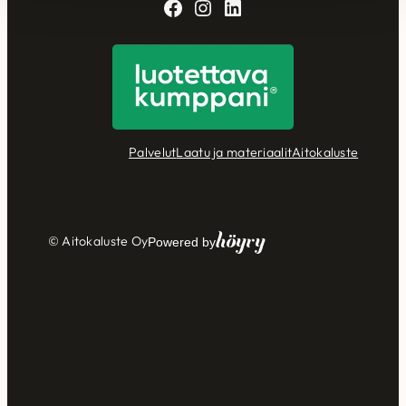
Facebook
Instagram
LinkedIn
Palvelut
Laatu ja materiaalit
Aitokaluste
Höyry
© Aitokaluste Oy
Powered by