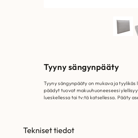
Tyyny sängynpääty
Tyyny sängynpääty on mukava ja tyylikäs l
päädyt tuovat makuuhuoneeseesi ylellisyy
lueskellessa tai tv:tä katsellessa. Pääty a
Tekniset tiedot