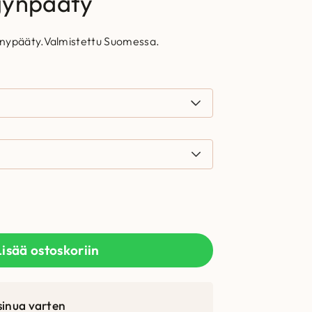
gynpääty
ynypääty.Valmistettu Suomessa.
Lisää ostoskoriin
sinua varten