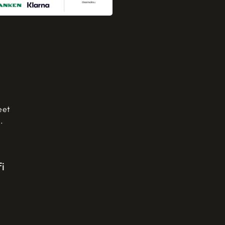
eet
.
i