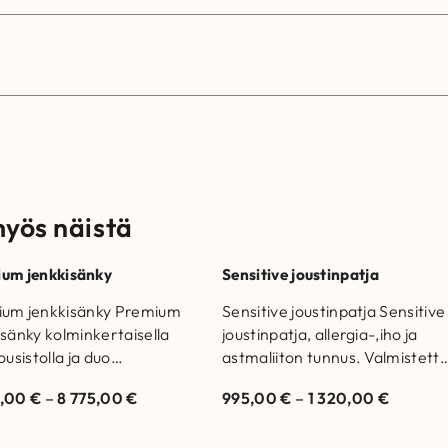
myös näistä
um jenkkisänky
Sensitive joustinpatja
um jenkkisänky Premium
Sensitive joustinpatja Sensitive
isänky kolminkertaisella
joustinpatja, allergia-,iho ja
ousistolla ja duo
astmaliiton tunnus. Valmistettu
öpatjoilla. Valmistettu
Suomessa. Allergia-, Iho- ja
5,00
€
–
8 775,00
€
995,00
€
–
1 320,00
€
essa. Runkorakenne on
Astmaliiton hyväksymä
stettu massiivipuusta
Hengittävät materiaalit