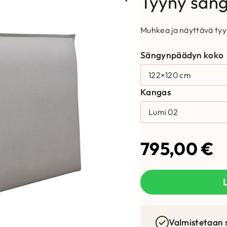
Tyyny sän
Muhkea ja näyttävä ty
Sängynpäädyn koko
Kangas
795,00
€
Valmistetaan 