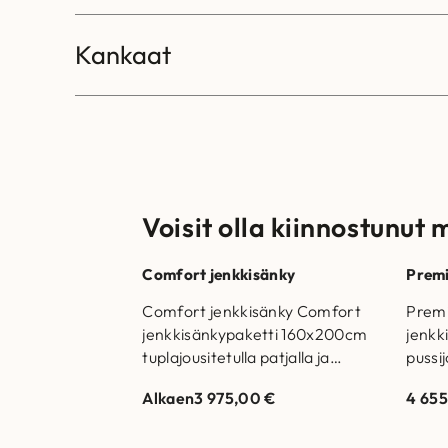
Kankaat
Voisit olla kiinnostunut 
Comfort jenkkisänky
Premi
Comfort jenkkisänky Comfort
Premi
jenkkisänkypaketti 160x200cm
jenkk
tuplajousitetulla patjalla ja
pussij
säädettävällä
käänt
Alkaen
3 975,00
€
4 65
joustosälepohjalla. Valmistettu
Suom
Suomessa. Runkorakenne on
valmi