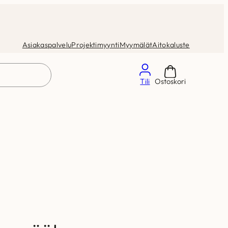
Asiakaspalvelu
Projektimyynti
Myymälät
Aitokaluste