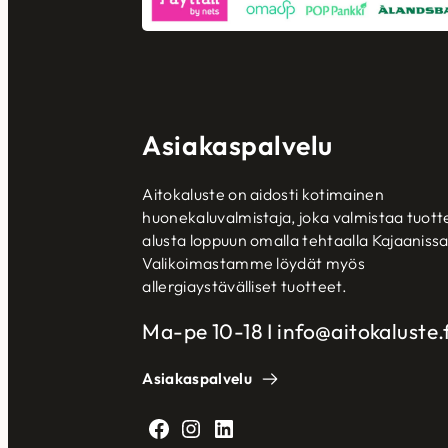
Asiakaspalvelu
Aitokaluste on aidosti kotimainen
huonekaluvalmistaja, joka valmistaa tuott
alusta loppuun omalla tehtaalla Kajaanissa
Valikoimastamme löydät myös
allergiaystävälliset tuotteet.
Ma-pe 10-18 I info@aitokaluste.f
Asiakaspalvelu
Facebook
Instagram
LinkedIn