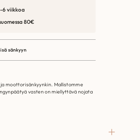
-6 viikkoa
 suomessa 80€
lisä sänkyyn
o ja moottorisänkyynkin. Mallistomme
ängynpäätyä vasten on miellyttävä nojata