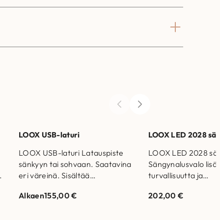
LOOX USB-laturi
LOOX LED 2028 sän
LOOX USB-laturi Latauspiste
LOOX LED 2028 sän
sänkyyn tai sohvaan. Saatavina
Sängynalusvalo lisä
eri väreinä. Sisältää
turvallisuutta ja
verkkovirtamuuntajan ja
käytännöllisyyttä
Alkaen
155,00
€
202,00
€
johtosarjan LOOX USB-laturi
makuuhuoneeseen. 
LOOX USB-laturi LOOX USB-
liiketunnistin käynnis