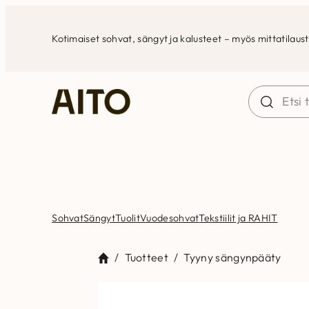
Siirry
sisältöön
Kotimaiset sohvat, sängyt ja kalusteet – myös mittatilaus
Sohvat
Sängyt
Tuolit
Vuodesohvat
Tekstiilit ja RAHIT
/
Tuotteet
/
Tyyny sängynpääty