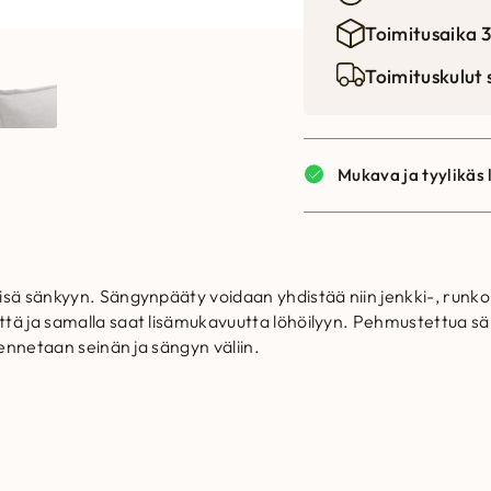
Toimitusaika 3
Toimituskulut
Mukava ja tyylikäs 
isä sänkyyn. Sängynpääty voidaan yhdistää niin jenkki-, runk
ttä ja samalla saat lisämukavuutta löhöilyyn. Pehmustettua s
sennetaan seinän ja sängyn väliin.