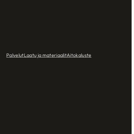
Palvelut
Laatu ja materiaalit
Aitokaluste