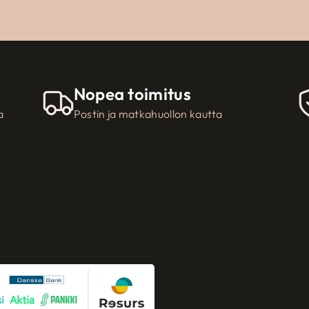
Nopea toimitus
a
Postin ja matkahuollon kautta