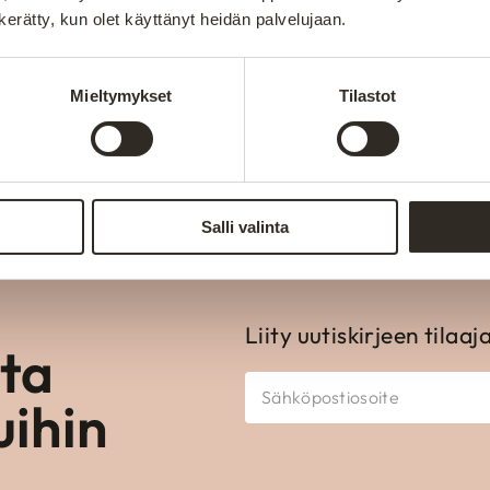
n kerätty, kun olet käyttänyt heidän palvelujaan.
Valmistetaan Kainuu
sesti kokeneiden
Aitokalusteen huonekalut val
Mieltymykset
Tilastot
teissa, materiaaleissa ja
loppuun. Oma tuotanto mahdo
räätälöinnin asiakkaiden tarp
Salli valinta
Liity uutiskirjeen tilaaj
ota
uihin