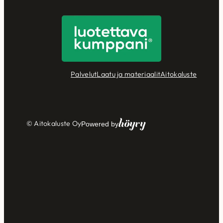
Palvelut
Laatu ja materiaalit
Aitokaluste
Höyry
© Aitokaluste Oy
Powered by