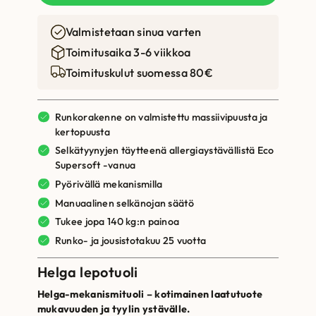
Valmistetaan sinua varten
Toimitusaika 3-6 viikkoa
Toimituskulut suomessa 80€
Runkorakenne on valmistettu massiivipuusta ja
kertopuusta
Selkätyynyjen täytteenä allergiaystävällistä Eco
Supersoft -vanua
Pyörivällä mekanismilla
Manuaalinen selkänojan säätö
Tukee jopa 140 kg:n painoa
Runko- ja jousistotakuu 25 vuotta
Helga lepotuoli
Helga-mekanismituoli – kotimainen laatutuote
mukavuuden ja tyylin ystävälle.