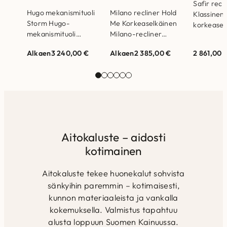
Safir recl
Hugo mekanismituoli
Milano recliner Hold
Klassinen 
Storm Hugo-
Me Korkeaselkäinen
korkeasel
mekanismituoli
Milano-recliner
lepotuoli, 
yhdistää kotimaisen
tarjoaa rentouttavan
pyörivällä
Alkaen
3 240,00
€
Alkaen
2 385,00
€
2 861,00
laadun ja modernin
istumakokemuksen
mekanismi
mukavuuden –
pyörivällä ja keinuvalla
Valmistet
sähkösäätöinen ja
mekanismilla.
Runkorak
akkukäyttöinen tuoli.
Runkorakenne on
valmistett
Portaattomasti
valmistettu
massiiviko
toimiva
massiivipuusta ja
kertopuus
kaksimoottorinen
kertopuusta
Istuinpeh
sähkösäätö, jonka…
Selkätyynyjen…
Aitokaluste – aidosti
kotimainen
Aitokaluste tekee huonekalut sohvista
sänkyihin paremmin – kotimaisesti,
kunnon materiaaleista ja vankalla
kokemuksella. Valmistus tapahtuu
alusta loppuun Suomen Kainuussa.