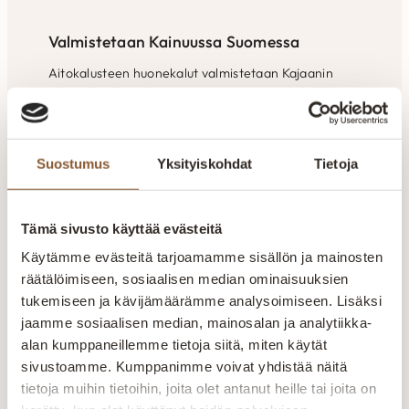
Valmistetaan Kainuussa Suomessa
Aitokalusteen huonekalut valmistetaan Kajaanin
tehtaalla alusta loppuun. Oma tuotanto mahdollistaa
laadun valvonnan ja tuotteiden räätälöinnin
asiakkaiden tarpeisiin.
Suostumus
Yksityiskohdat
Tietoja
Tämä sivusto käyttää evästeitä
Inspiraatiota
Käytämme evästeitä tarjoamamme sisällön ja mainosten
räätälöimiseen, sosiaalisen median ominaisuuksien
tilaratkaisuihin
tukemiseen ja kävijämäärämme analysoimiseen. Lisäksi
jaamme sosiaalisen median, mainosalan ja analytiikka-
Liity uutiskirjeen tilaajaksi
alan kumppaneillemme tietoja siitä, miten käytät
sivustoamme. Kumppanimme voivat yhdistää näitä
tietoja muihin tietoihin, joita olet antanut heille tai joita on