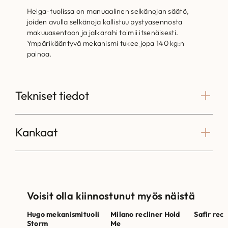
Helga-tuolissa on manuaalinen selkänojan säätö,
joiden avulla selkänoja kallistuu pystyasennosta
makuuasentoon ja jalkarahi toimii itsenäisesti.
Ympärikääntyvä mekanismi tukee jopa 140 kg:n
painoa.
Tekniset tiedot
Kankaat
Voisit olla kiinnostunut myös näistä
Hugo mekanismituoli
Milano recliner Hold
Safir recl
Storm
Me