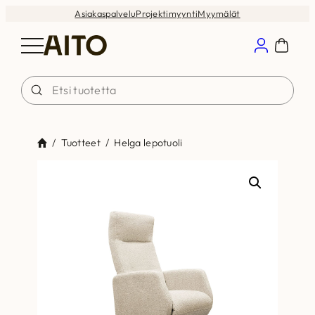
Siirry
Asiakaspalvelu
Projektimyynti
Myymälät
sisältöön
/
Tuotteet
/
Helga lepotuoli