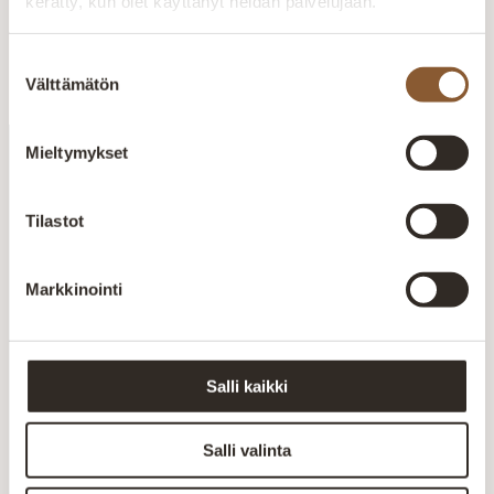
kerätty, kun olet käyttänyt heidän palvelujaan.
Liity
Suostumuksen
Välttämätön
valinta
Mieltymykset
Koroton rahoitus
12 kuukautta korotonta maksu-aikaa
Tilastot
Nopea toimitus
Markkinointi
Postin ja matkahuollon kautta
Turvallinen ostaminen
Monipuoliset maksutavat
Salli kaikki
Salli valinta