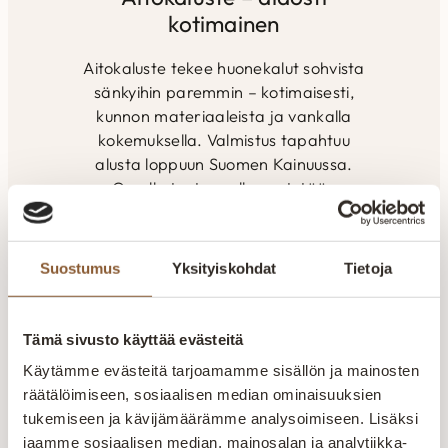
kotimainen
Aitokaluste tekee huonekalut sohvista
sänkyihin paremmin – kotimaisesti,
kunnon materiaaleista ja vankalla
kokemuksella. Valmistus tapahtuu
alusta loppuun Suomen Kainuussa.
Omalla tuotannolla pystytään
seuraamaan laatua ja varmistamaan
tuotteiden kestävyys. Henkilökunnan
ammattitaidolla ja vuosien
Suostumus
Yksityiskohdat
Tietoja
kokemuksella pyritään kuuntelemaan
ja räätälöimään tuotteet asiakkaiden
toiveiden mukaan. Yksilöllisesti- tilaan
Tämä sivusto käyttää evästeitä
kuin tilaan. Kaikki valikoimamme
Käytämme evästeitä tarjoamamme sisällön ja mainosten
huonekalut valmistetaan Kajaanin
räätälöimiseen, sosiaalisen median ominaisuuksien
tehtaalla. Aitokalusteelle myönnetty
tukemiseen ja kävijämäärämme analysoimiseen. Lisäksi
Avainlippu-merkki kertoo Suomessa
jaamme sosiaalisen median, mainosalan ja analytiikka-