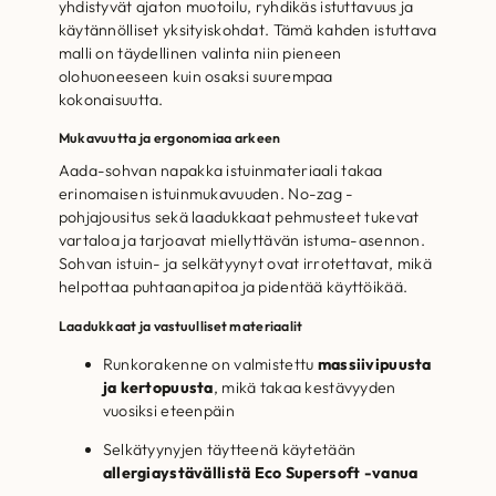
yhdistyvät ajaton muotoilu, ryhdikäs istuttavuus ja
käytännölliset yksityiskohdat. Tämä kahden istuttava
malli on täydellinen valinta niin pieneen
olohuoneeseen kuin osaksi suurempaa
kokonaisuutta.
Mukavuutta ja ergonomiaa arkeen
Aada-sohvan napakka istuinmateriaali takaa
erinomaisen istuinmukavuuden. No-zag -
pohjajousitus sekä laadukkaat pehmusteet tukevat
vartaloa ja tarjoavat miellyttävän istuma-asennon.
Sohvan istuin- ja selkätyynyt ovat irrotettavat, mikä
helpottaa puhtaanapitoa ja pidentää käyttöikää.
Laadukkaat ja vastuulliset materiaalit
Runkorakenne on valmistettu
massiivipuusta
ja kertopuusta
, mikä takaa kestävyyden
vuosiksi eteenpäin
Selkätyynyjen täytteenä käytetään
allergiaystävällistä Eco Supersoft -vanua