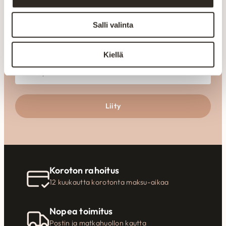
Inspiraatiota
tilaratkaisuihin
Salli valinta
Liity uutiskirjeen tilaajaksi
Kiellä
Liity
Koroton rahoitus
12 kuukautta korotonta maksu-aikaa
Nopea toimitus
Postin ja matkahuollon kautta