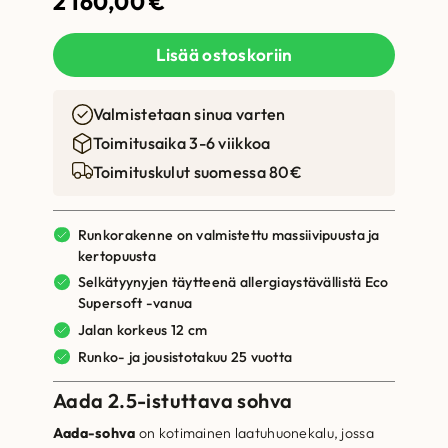
2 160,00
€
Lisää ostoskoriin
Valmistetaan sinua varten
Toimitusaika 3-6 viikkoa
Toimituskulut suomessa 80€
Runkorakenne on valmistettu massiivipuusta ja
kertopuusta
Selkätyynyjen täytteenä allergiaystävällistä Eco
Supersoft -vanua
Jalan korkeus 12 cm
Runko- ja jousistotakuu 25 vuotta
Aada 2.5-istuttava sohva
Aada-sohva
on kotimainen laatuhuonekalu, jossa