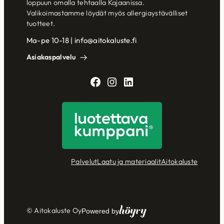
loppuun omalla tehtaalla Kajaanissa.
Valikoimastamme löydät myös allergiaystävälliset
tuotteet.
Ma-pe 10-18 | info@aitokaluste.fi
Asiakaspalvelu
Facebook
Instagram
LinkedIn
Palvelut
Laatu ja materiaalit
Aitokaluste
Höyry
© Aitokaluste Oy
Powered by