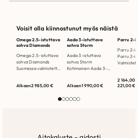
Voisit olla kiinnostunut myös näistä
Omega 2.5-istuttava
Aada 3-istuttava
Parru 2-i
sohva Diamonds
sohva Storm
Parru 2-is
Omega 2.5-istuttava
Aada 3-istuttava
Parru 2-is
sohva Diamonds
sohva Storm
Valmistet
Suomessa valmistettu
Kotimainen Aada 3-
Kankaina v
Omega 2.5-istuttava
istuttava sohva, irto
pehmeän p
2 164,00
sohva tarjoaa kiinteät
istuin-ja selkätyynyt.
Loft tai P
Alkaen
2 985,00
€
Alkaen
1 990,00
€
221,00
€
istuin- ja selkätyynyt.
Runkorakenne on
Runkorak
Runkorakenne on
valmistettu
valmistett
valmistettu
massiivipuusta ja
massiivipu
massiivipuusta ja
kertopuusta
kertopuus
kertopuusta…
Selkätyynyjen
Selkätyyn
täytteenä
allergiaystävällistä…
Aitokaluste – aidosti