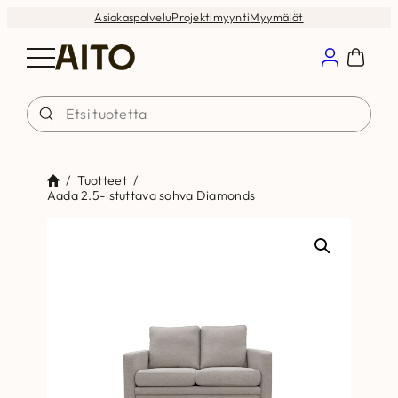
Siirry
Asiakaspalvelu
Projektimyynti
Myymälät
sisältöön
/
Tuotteet
/
Aada 2.5-istuttava sohva Diamonds